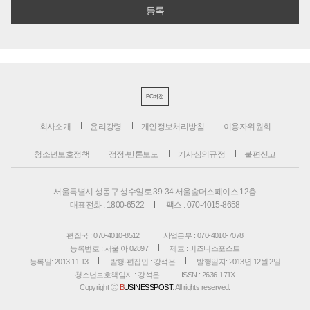
PC버전
회사소개
윤리강령
개인정보처리방침
이용자위원회
청소년보호정책
정정·반론보도
기사심의규정
불편신고
서울특별시 성동구 성수일로 39-34 서울숲더스페이스 12층
대표전화 : 1800-6522
팩스 : 070-4015-8658
편집국 : 070-4010-8512
사업본부 : 070-4010-7078
등록번호 : 서울 아 02897
제호 : 비즈니스포스트
등록일: 2013.11.13
발행·편집인 : 강석운
발행일자: 2013년 12월 2일
청소년보호책임자 : 강석운
ISSN : 2636-171X
Copyright ⓒ
B
USINESSPOST
. All rights reserved.