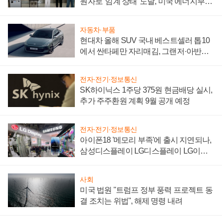
원자로 '임계 상태' 도달, 미국 에너지부
"중요한 이정표"
자동차·부품
현대차 올해 SUV 국내 베스트셀러 톱10
에서 싼타페만 자리매김, 그랜저·아반떼
'세단 쌍끌이'로 내수 방어
전자·전기·정보통신
SK하이닉스 1주당 375원 현금배당 실시,
추가 주주환원 계획 9월 공개 예정
전자·전기·정보통신
아이폰18 '메모리 부족'에 출시 지연되나,
삼성디스플레이 LG디스플레이 LG이노
텍 '탈애플' 수익 다각화 속도
사회
미국 법원 "트럼프 정부 풍력 프로젝트 동
결 조치는 위법", 해제 명령 내려