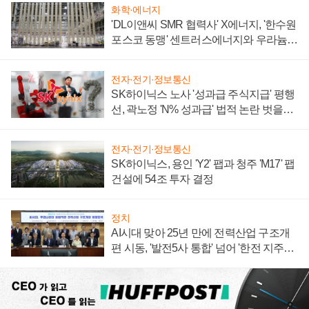
화학·에너지
'DL이앤씨 SMR 협력사' X에너지, '한수원
포스코 동맹' 센트러스에너지와 우라늄
계약 체결
전자·전기·정보통신
SK하이닉스 노사 '성과급 주식지급' 평행
선, 곽노정 'N% 성과급' 법적 논란 벗을지
주목
전자·전기·정보통신
SK하이닉스, 용인 'Y2' 팹과 청주 'M17' 팹
건설에 54조 투자 결정
정치
AI시대 맞아 25년 만에 전력산업 구조개
편 시동, '발전5사 통합' 넘어 '한전 지주사'
재편론도