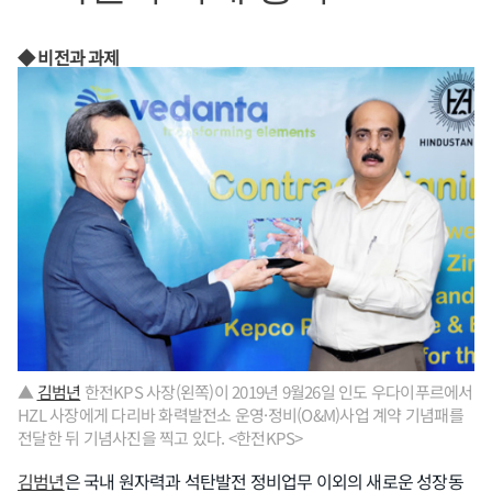
◆ 비전과 과제
▲
김범년
한전KPS 사장(왼쪽)이 2019년 9월26일 인도 우다이푸르에서
HZL 사장에게 다리바 화력발전소 운영·정비(O&M)사업 계약 기념패를
전달한 뒤 기념사진을 찍고 있다. <한전KPS>
김범년
은 국내 원자력과 석탄발전 정비업무 이외의 새로운 성장동