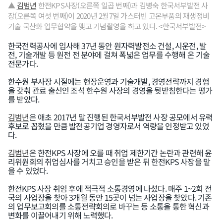
▲
김범년
한전KPS사장(오른쪽 일곱 번째)과 김병숙 한국서부발전 사
장(오른쪽 여섯 번째)이 2020년 2월7일 가스터빈 고온부품의 재생정비
기술 국산화 업무협약을 맺고 기념촬영을 하고 있다. <한국서부발전>
한국전력공사에 입사해 37년 동안 원자력발전소 건설, 시운전, 발
전, 기술개발 등 원전 전 분야에 걸쳐 폭넓은 업무를 수행해 온 기술
전문가다.
한수원 부사장 시절에는 현장운영과 기술개발, 경영전략까지 경험
을 갖춰 관료 출신인 조석 한수원 사장의 경영을 뒷받침한다는 평가
를 받았다.
김범년
은 애초 2017년 말 진행된 한국서부발전 사장 공모에서 유력
후보로 꼽혔을 만큼 발전공기업 경영자로서 역량을 인정받고 있었
다.
김범년
은 한전KPS 사장에 오를 때 취업 제한기간 논란과 관련해 윤
리위원회의 취업심사를 거치고 승인을 받은 뒤 한전KPS 사장을 맡
을 수 있었다.
한전KPS 사장 취임 후에 적극적 소통경영에 나섰다. 매주 1~2회 전
국의 사업장을 찾아 3개월 동안 15곳이 넘는 사업장을 찾았다. 기존
의 업무보고회의를 소통전략회의로 바꾸는 등 소통을 통한 혁신과
변화를 이끌어내기 위해 노력했다.