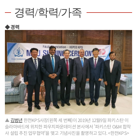
경력/학력/가족
◆ 경력
▲
김범년
한전KPS사장(왼쪽 세 번째)이 2019년 12월9일 파키스탄 이
슬라마바드에 위치한 파우지파운데이션 본사에서 '파키스탄 O&M 합작
사 설립 추진 업무협약'을 맺고 기념사진을 촬영하고 있다. <한전KPS>