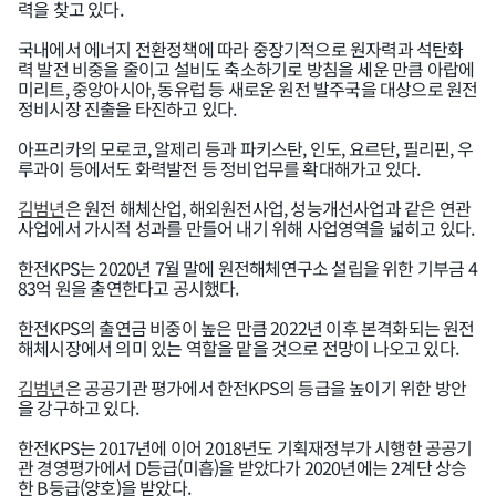
력을 찾고 있다.
국내에서 에너지 전환정책에 따라 중장기적으로 원자력과 석탄화
력 발전 비중을 줄이고 설비도 축소하기로 방침을 세운 만큼 아랍에
미리트, 중앙아시아, 동유럽 등 새로운 원전 발주국을 대상으로 원전
정비시장 진출을 타진하고 있다.
아프리카의 모로코, 알제리 등과 파키스탄, 인도, 요르단, 필리핀, 우
루과이 등에서도 화력발전 등 정비업무를 확대해가고 있다.
김범년
은 원전 해체산업, 해외원전사업, 성능개선사업과 같은 연관
사업에서 가시적 성과를 만들어 내기 위해 사업영역을 넓히고 있다.
한전KPS는 2020년 7월 말에 원전해체연구소 설립을 위한 기부금 4
83억 원을 출연한다고 공시했다.
한전KPS의 출연금 비중이 높은 만큼 2022년 이후 본격화되는 원전
해체시장에서 의미 있는 역할을 맡을 것으로 전망이 나오고 있다.
김범년
은 공공기관 평가에서 한전KPS의 등급을 높이기 위한 방안
을 강구하고 있다.
한전KPS는 2017년에 이어 2018년도 기획재정부가 시행한 공공기
관 경영평가에서 D등급(미흡)을 받았다가 2020년에는 2계단 상승
한 B등급(양호)을 받았다.