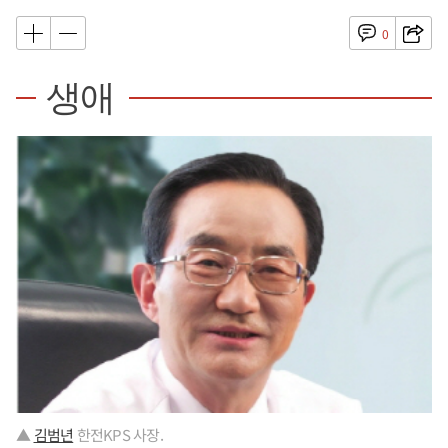
0
생애
▲
김범년
한전KPS 사장.