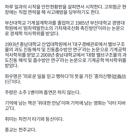
하루 일과의 시작을 안전현황판을 살피면서 시작한다. 고위험군 현
장에는 직접 연락을 해 사고예방을 당부하기도 한다.
부산대학교 기계설계학과를 졸업하고 1985년 부산대학교 경영대
학원에서 ‘원자력발전소의 기자재국산화 촉진방안’이라는 논문으
로 경제학 석사학위를 받았다.
1993년 충남대학교 산업대학원에서 ‘대구경배관로에서 밸브구조
물의 과도 진동해석 및 진동흡수방안 연구’라는 논문으로 기계공학
석사학위를 받았고 2008년 충남대학교에서 ‘대형 밸브구조물의 과
도진동 해석 및 흡수방안 연구’라는 논문으로 기계공학 박사학위를
받았다.
좌우명은 '의로운 일을 믿고 행하다'의 뜻을 가진 '종의신행(從義信
行)'이다.
주량은 소주 1병이며 흡연은 하지 않는다.
기억에 남는 책은 '위대한 만남'이며 기억에 남는 영화는 '닥터 지바
고'다.
취미는 자전거 타기와 등산이다.
종교는 천주교다.