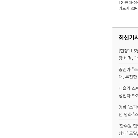
LG·현대·삼
장
카드사 30년
에 '초집중' 
최신기
[현장] L
장 비결, 
증권가 "
대, 부진한
테슬라 스페
성전자 S
영화 '스파
년 영화 '
'한수원 협
상태' 도달,