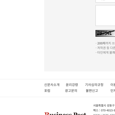
-
200자
까지 쓰실
- 저작권 등 
- 타인에게 불
신문사소개
윤리강령
기사심의규정
이
포럼
광고문의
불편신고
서울특별시 성동구 성
팩스 : 070-4015-
ISSN : 2636-171