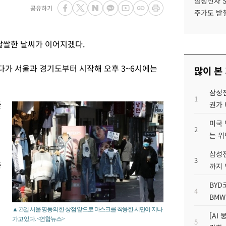
삼성전자 
공유하기
주가도 받칠
 쌀쌀한 날씨가 이어지겠다.
다가 서울과 경기도부터 시작해 오후 3~6시에는
많이 본
삼성전
1
들
권가 
미국 
2
는 위
삼성전
3
중
까지
BYD
4
BMW
▲ 23일 서울 명동의 한 상점 앞으로 마스크를 착용한 시민이 지나
[AI
가고 있다. <연합뉴스>
5