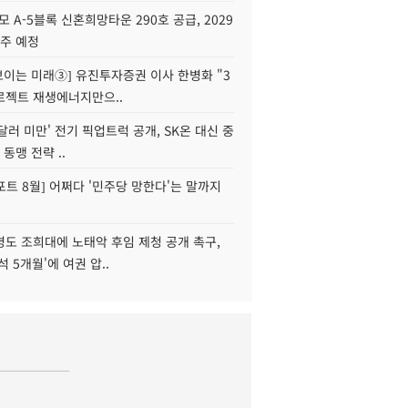
모 A-5블록 신혼희망타운 290호 공급, 2029
입주 예정
 보이는 미래③] 유진투자증권 이사 한병화 "3
로젝트 재생에너지만으..
 달러 미만' 전기 픽업트럭 공개, SK온 대신 중
 동맹 전략 ..
트 8월] 어쩌다 '민주당 망한다'는 말까지
병도 조희대에 노태악 후임 제청 공개 촉구,
석 5개월'에 여권 압..