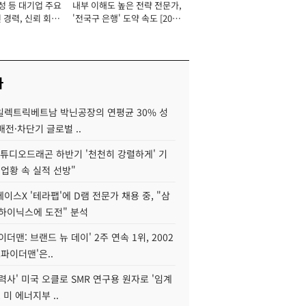
성 등 대기업 주요
내부 이해도 높은 전략 전문가,
 경력, 신뢰 회복
'전국구 은행' 도약 속도 [2026
[2026년]
년]
사
S일렉트릭베트남 박닌공장의 연평균 30% 성
"배전·차단기 글로벌 ..
스튜디오드래곤 하반기 '천천히 강렬하게' 기
 업황 속 실적 선방"
이스X '테라팹'에 D램 전문가 채용 중, "삼
K하이닉스에 도전" 분석
이더맨: 브랜드 뉴 데이' 2주 연속 1위, 2002
스파이더맨'은..
력사' 미국 오클로 SMR 연구용 원자로 '임계
 미 에너지부 ..