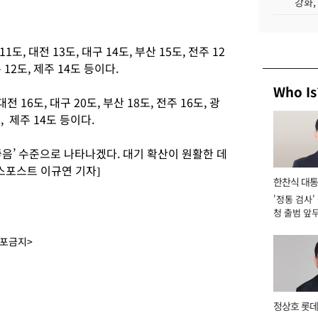
강화,
 대전 13도, 대구 14도, 부산 15도, 전주 12
릉 12도, 제주 14도 등이다.
Who Is
 16도, 대구 20도, 부산 18도, 전주 16도, 광
도, 제주 14도 등이다.
음’ 수준으로 나타나겠다. 대기 확산이 원활한 데
스포스트 이규연 기자]
한찬식 대
'정통 검사'
서관
청 출범 앞
맡아 [2026
배포금지>
정상호 롯데