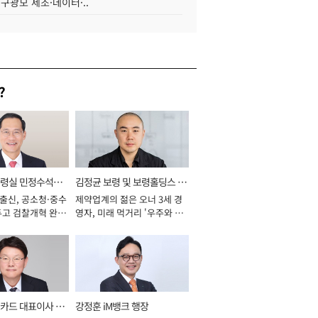
 구광모 제조·데이터·..
?
통령실 민정수석비
김정균 보령 및 보령홀딩스 대
 출신, 공소청·중수
제약업계의 젊은 오너 3세 경
표이사 사장
두고 검찰개혁 완수
영자, 미래 먹거리 '우주와 헬
년]
스케어' 공들여 [2026년]
카드 대표이사 사
강정훈 iM뱅크 행장