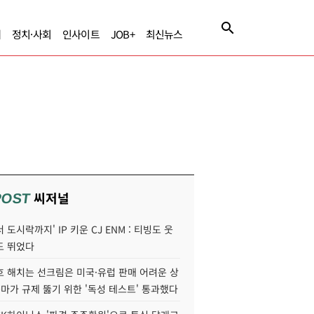
제
정치·사회
인사이트
JOB+
최신뉴스
씨저널
POST
 도시락까지' IP 키운 CJ ENM : 티빙도 웃
도 뛰었다
호 해치는 선크림은 미국·유럽 판매 어려운 상
콜마가 규제 뚫기 위한 '독성 테스트' 통과했다