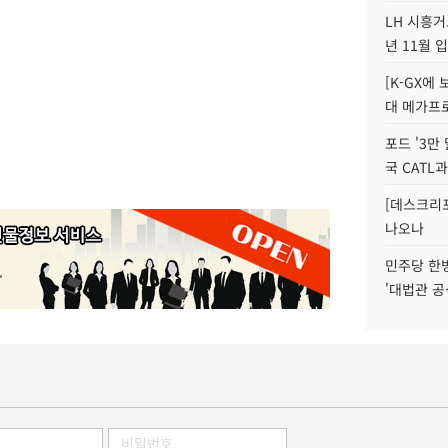
LH 시흥거
년 11월 
[K-GX에
대 메가프
포드 '3만
국 CATL과
[데스크리포
나오나
민주당 한
'대법관 공