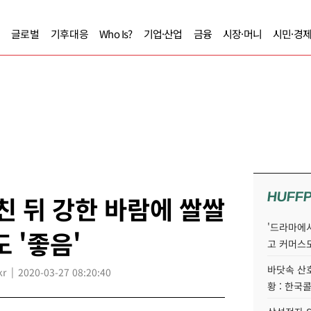
글로벌
기후대응
Who Is?
기업·산업
금융
시장·머니
시민·경
HUFF
친 뒤 강한 바람에 쌀쌀
'드라마에서
 '좋음'
고 커머스
바닷속 산
kr
2020-03-27 08:20:40
황 : 한국