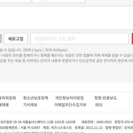
 수 있습니다. (현재 0 byte / 최대 400byte)
다른 사람의 권리를 침해하거나 명예를 훼손하는 댓글은 관련 법률에 의해 제재를 받을 수 있습니
쾌감을 주는 욕설 등 비하하는 단어가 내용에 포함되거나 인신공격성 글은 관리자의 판단에 의해
용자위원회
청소년보호정책
개인정보처리방침
정정·반론보도
인재채용
기사제보
이메일무단수집거부
RSS
수일로 39-34 서울숲더스페이스 12층 1201호-1203호
대표전화 : 1800-6522
편집국 070-4
8658
등록번호 : 서울 아 02897
제호: 비즈니스포스트
등록일: 2013.11.13
발행·편집인 : 강석
X
Copyright ? 2013 비즈니스포스트. All rights reserved.