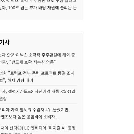
SK하이닉스 '파격 주주환원'으로 투심 달래고
까, 100조 넘는 추가 배당 재원에 쏠리는 눈
 기사
자 SK하이닉스 소극적 주주환원에 해외 증
비판, "반도체 호황 지속성 의문"
법원 "트럼프 정부 풍력 프로젝트 동결 조치
법", 해제 명령 내려
자, 갤럭시Z 폴드8 사전예약 개통 8월31일
 연장
코리아 가격 앞세워 수입차 4위 올랐지만,
·벤츠보다 높은 공임비에 소비자 ..
 뭉쳐야 산다⑧] LG·엔비디아 '피지컬 AI' 동맹