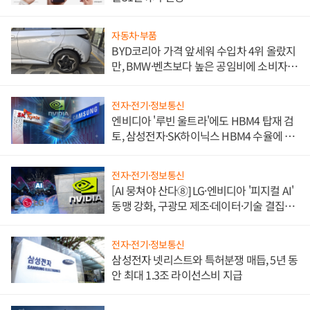
자동차·부품
BYD코리아 가격 앞세워 수입차 4위 올랐지
만, BMW·벤츠보다 높은 공임비에 소비자
불만 폭발
전자·전기·정보통신
엔비디아 '루빈 울트라'에도 HBM4 탑재 검
토, 삼성전자·SK하이닉스 HBM4 수율에 주
도권 갈린다
전자·전기·정보통신
[AI 뭉쳐야 산다⑧] LG·엔비디아 '피지컬 AI'
동맹 강화, 구광모 제조·데이터·기술 결집
해 종합 로보틱스 기업으로
전자·전기·정보통신
삼성전자 넷리스트와 특허분쟁 매듭, 5년 동
안 최대 1.3조 라이선스비 지급