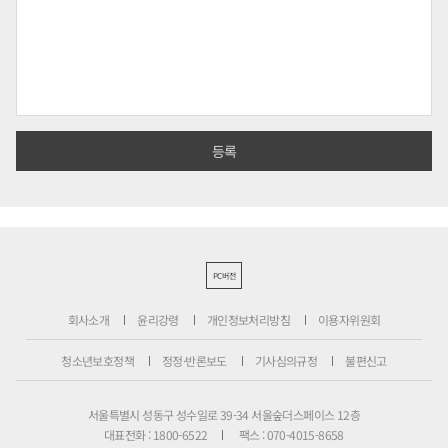
PC버전
회사소개
윤리강령
개인정보처리방침
이용자위원회
청소년보호정책
정정·반론보도
기사심의규정
불편신고
서울특별시 성동구 성수일로 39-34 서울숲더스페이스 12층
대표전화 : 1800-6522
팩스 : 070-4015-8658