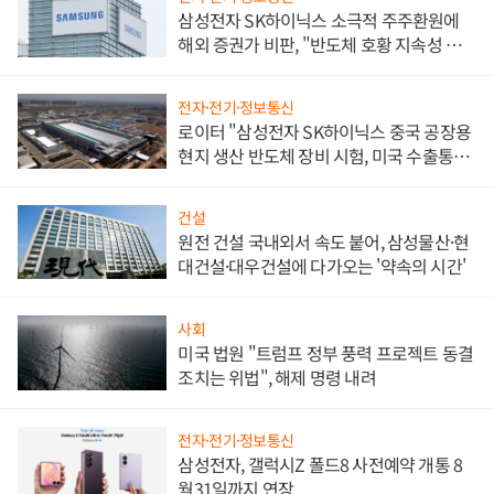
삼성전자 SK하이닉스 소극적 주주환원에
해외 증권가 비판, "반도체 호황 지속성 의
문"
전자·전기·정보통신
로이터 "삼성전자 SK하이닉스 중국 공장용
현지 생산 반도체 장비 시험, 미국 수출통제
대비"
건설
원전 건설 국내외서 속도 붙어, 삼성물산·현
대건설·대우건설에 다가오는 '약속의 시간'
사회
미국 법원 "트럼프 정부 풍력 프로젝트 동결
조치는 위법", 해제 명령 내려
전자·전기·정보통신
삼성전자, 갤럭시Z 폴드8 사전예약 개통 8
월31일까지 연장