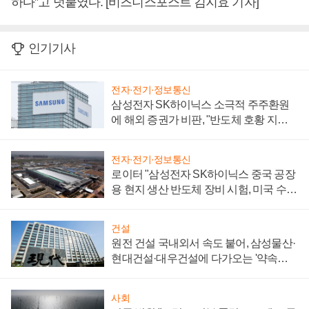
하다”고 덧붙였다. [비즈니스포스트 김지효 기자]
인기기사
전자·전기·정보통신
삼성전자 SK하이닉스 소극적 주주환원
에 해외 증권가 비판, "반도체 호황 지속
성 의문"
전자·전기·정보통신
로이터 "삼성전자 SK하이닉스 중국 공장
용 현지 생산 반도체 장비 시험, 미국 수출
통제 대비"
건설
원전 건설 국내외서 속도 붙어, 삼성물산·
현대건설·대우건설에 다가오는 '약속의
시간'
사회