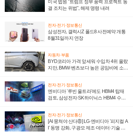
미국 법원 "트럼프 정부 풍력 프로젝트 동
결 조치는 위법", 해제 명령 내려
전자·전기·정보통신
삼성전자, 갤럭시Z 폴드8 사전예약 개통
8월31일까지 연장
자동차·부품
BYD코리아 가격 앞세워 수입차 4위 올랐
지만, BMW·벤츠보다 높은 공임비에 소비
자 불만 폭발
전자·전기·정보통신
엔비디아 '루빈 울트라'에도 HBM4 탑재
검토, 삼성전자·SK하이닉스 HBM4 수율
에 주도권 갈린다
전자·전기·정보통신
[AI 뭉쳐야 산다⑧] LG·엔비디아 '피지컬 A
I' 동맹 강화, 구광모 제조·데이터·기술 결