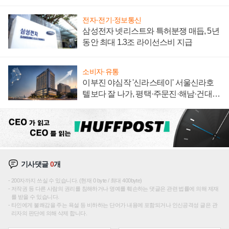
집해 종합 로보틱스 기업으로
전자·전기·정보통신
삼성전자 넷리스트와 특허분쟁 매듭, 5년
동안 최대 1.3조 라이선스비 지급
소비자·유통
이부진 야심작 '신라스테이' 서울신라호
텔보다 잘 나가, 평택·주문진·해남·건대로
성장판 더 넓힌다
기사댓글
0
개
200자까지 쓰실 수 있습니다. (현재 0 byte / 최대 400byte)
저작권 등 다른 사람의 권리를 침해하거나 명예를 훼손하는 댓글은 관련 법률에 의해 제재
를 받을 수 있습니다.
타인에게 불쾌감을 주는 욕설 등 비하하는 단어가 내용에 포함되거나 인신공격성 글은 관
리자의 판단에 의해 삭제 합니다.