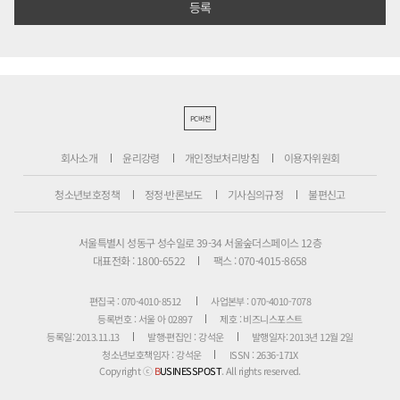
PC버전
회사소개
윤리강령
개인정보처리방침
이용자위원회
청소년보호정책
정정·반론보도
기사심의규정
불편신고
서울특별시 성동구 성수일로 39-34 서울숲더스페이스 12층
대표전화 : 1800-6522
팩스 : 070-4015-8658
편집국 : 070-4010-8512
사업본부 : 070-4010-7078
등록번호 : 서울 아 02897
제호 : 비즈니스포스트
등록일: 2013.11.13
발행·편집인 : 강석운
발행일자: 2013년 12월 2일
청소년보호책임자 : 강석운
ISSN : 2636-171X
Copyright ⓒ
B
USINESSPOST
. All rights reserved.