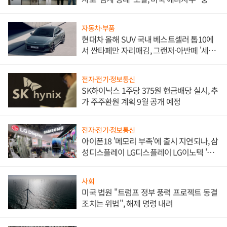
한 이정표"
자동차·부품
현대차 올해 SUV 국내 베스트셀러 톱10에
서 싼타페만 자리매김, 그랜저·아반떼 '세단
쌍끌이'로 내수 방어
전자·전기·정보통신
SK하이닉스 1주당 375원 현금배당 실시, 추
가 주주환원 계획 9월 공개 예정
전자·전기·정보통신
아이폰18 '메모리 부족'에 출시 지연되나, 삼
성디스플레이 LG디스플레이 LG이노텍 '탈
애플' 수익 다각화 속도
사회
미국 법원 "트럼프 정부 풍력 프로젝트 동결
조치는 위법", 해제 명령 내려