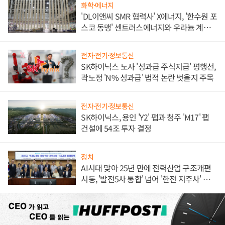
화학·에너지
'DL이앤씨 SMR 협력사' X에너지, '한수원 포
스코 동맹' 센트러스에너지와 우라늄 계약
체결
전자·전기·정보통신
SK하이닉스 노사 '성과급 주식지급' 평행선,
곽노정 'N% 성과급' 법적 논란 벗을지 주목
전자·전기·정보통신
SK하이닉스, 용인 'Y2' 팹과 청주 'M17' 팹
건설에 54조 투자 결정
정치
AI시대 맞아 25년 만에 전력산업 구조개편
시동, '발전5사 통합' 넘어 '한전 지주사' 재편
론도