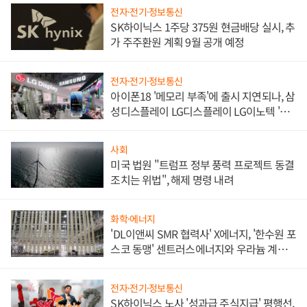
전자·전기·정보통신
SK하이닉스 1주당 375원 현금배당 실시, 추
가 주주환원 계획 9월 공개 예정
전자·전기·정보통신
아이폰18 '메모리 부족'에 출시 지연되나, 삼
성디스플레이 LG디스플레이 LG이노텍 '탈
애플' 수익 다각화 속도
사회
미국 법원 "트럼프 정부 풍력 프로젝트 동결
조치는 위법", 해제 명령 내려
화학·에너지
'DL이앤씨 SMR 협력사' X에너지, '한수원 포
스코 동맹' 센트러스에너지와 우라늄 계약
체결
전자·전기·정보통신
SK하이닉스 노사 '성과급 주식지급' 평행선,