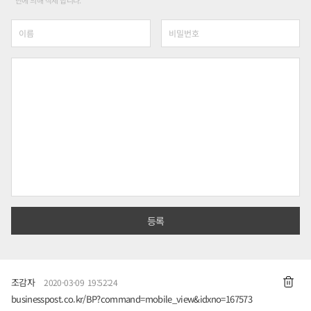
조감자
2020-03-09 19:52:24
businesspost.co.kr/BP?command=mobile_view&idxno=167573