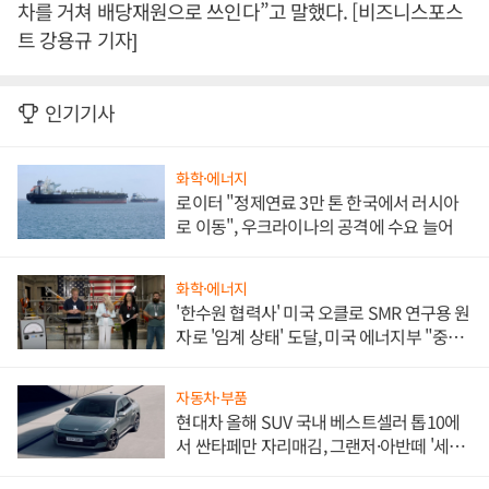
차를 거쳐 배당재원으로 쓰인다”고 말했다. [비즈니스포스
트 강용규 기자]
인기기사
화학·에너지
로이터 "정제연료 3만 톤 한국에서 러시아
로 이동", 우크라이나의 공격에 수요 늘어
화학·에너지
'한수원 협력사' 미국 오클로 SMR 연구용 원
자로 '임계 상태' 도달, 미국 에너지부 "중요
한 이정표"
자동차·부품
현대차 올해 SUV 국내 베스트셀러 톱10에
서 싼타페만 자리매김, 그랜저·아반떼 '세단
쌍끌이'로 내수 방어