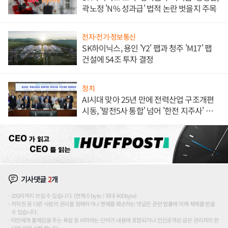
곽노정 'N% 성과급' 법적 논란 벗을지 주목
전자·전기·정보통신
SK하이닉스, 용인 'Y2' 팹과 청주 'M17' 팹
건설에 54조 투자 결정
정치
AI시대 맞아 25년 만에 전력산업 구조개편
시동, '발전5사 통합' 넘어 '한전 지주사' 재편
론도
기사댓글
2
개
200자까지 쓰실 수 있습니다. (현재 0 byte / 최대 400byte)
저작권 등 다른 사람의 권리를 침해하거나 명예를 훼손하는 댓글은 관련 법률에 의해 제재를 받을
수 있습니다.
타인에게 불쾌감을 주는 욕설 등 비하하는 단어가 내용에 포함되거나 인신공격성 글은 관리자의 판
단에 의해 삭제 합니다.