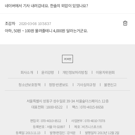
네이버에서 기사 내려갔네요. 한솔의 외압이 있었나요?
조감자
2020-03-08 10:58:37
아하, 50원 ~ 100원 물려줄테니 4,000원 달라는거군요.
PC버전
회사소개
윤리강령
개인정보처리방침
이용자위원회
청소년보호정책
정정·반론보도
기사심의규정
불편신고
서울특별시 성동구 성수일로 39-34 서울숲더스페이스 12층
대표전화 : 1800-6522
팩스 : 070-4015-8658
편집국 : 070-4010-8512
사업본부 : 070-4010-7078
등록번호 : 서울 아 02897
제호 : 비즈니스포스트
등록일: 2013.11.13
발행·편집인 : 강석운
발행일자: 2013년 12월 2일