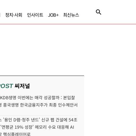
제
정치·사회
인사이트
JOB+
최신뉴스
씨저널
POST
' KDB생명 이번에는 매각 성공할까 : 본입찰
명 흥국생명 한국금융지주가 최종 인수제안서
 '용인 D램-청주 낸드' 신규 팹 건설에 54조
 '연평균 19% 성장' 메모리 수요 대응해 AI
장 핵심플레이어로