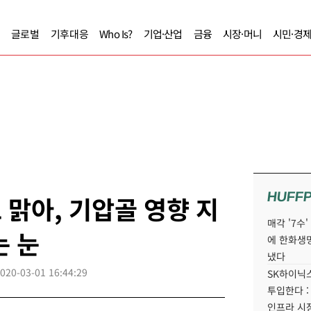
글로벌
기후대응
Who Is?
기업·산업
금융
시장·머니
시민·경
HUFF
 맑아, 기압골 영향 지
매각 '7수
는 눈
에 한화생
냈다
020-03-01 16:44:29
SK하이닉스
투입한다 :
인프라 시