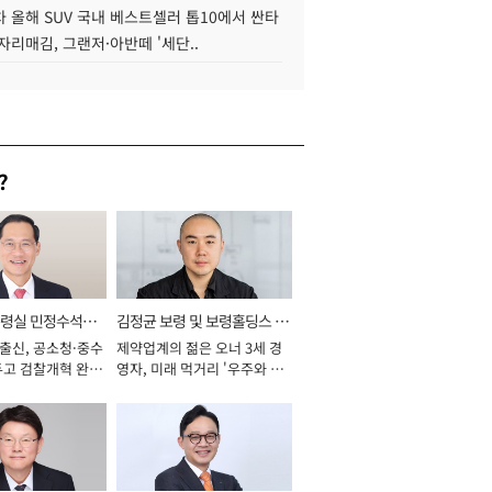
 올해 SUV 국내 베스트셀러 톱10에서 싼타
자리매김, 그랜저·아반떼 '세단..
?
통령실 민정수석비
김정균 보령 및 보령홀딩스 대
 출신, 공소청·중수
제약업계의 젊은 오너 3세 경
표이사 사장
두고 검찰개혁 완수
영자, 미래 먹거리 '우주와 헬
년]
스케어' 공들여 [2026년]