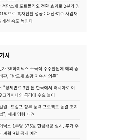
 첨단소재 포트폴리오 전환 효과로 2분기 영
01억으로 흑자전환 성공 : 대산·여수 사업재
질개선 속도 높인다
 기사
자 SK하이닉스 소극적 주주환원에 해외 증
비판, "반도체 호황 지속성 의문"
 "정제연료 3만 톤 한국에서 러시아로 이
 우크라이나의 공격에 수요 늘어
법원 "트럼프 정부 풍력 프로젝트 동결 조치
법", 해제 명령 내려
이닉스 1주당 375원 현금배당 실시, 추가 주
 계획 9월 공개 예정