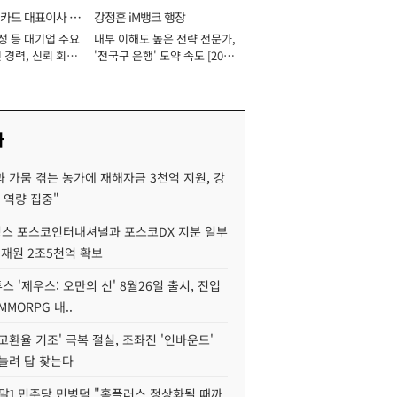
카드 대표이사 사
강정훈 iM뱅크 행장
성 등 대기업 주요
내부 이해도 높은 전략 전문가,
 경력, 신뢰 회복
'전국구 은행' 도약 속도 [2026
[2026년]
년]
사
 가뭄 겪는 농가에 재해자금 3천억 지원, 강
 역량 집중"
스 포스코인터내셔널과 포스코DX 지분 일부
 재원 2조5천억 확보
투스 '제우스: 오만의 신' 8월26일 출시, 진입
MMORPG 내..
고환율 기조' 극복 절실, 조좌진 '인바운드'
늘려 답 찾는다
정말] 민주당 민병덕 "홈플러스 정상화될 때까