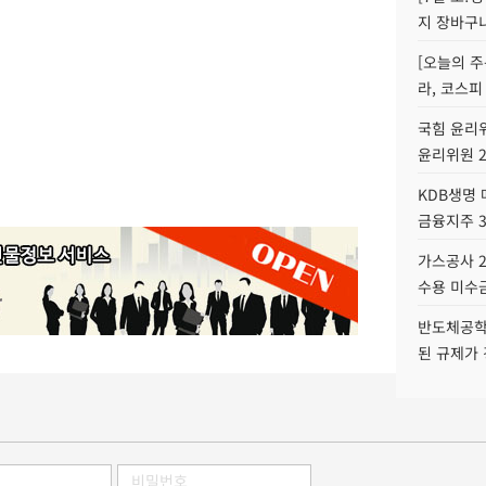
지 장바구
[오늘의 주
라, 코스피
국힘 윤리위
윤리위원 
KDB생명
금융지주 
가스공사 2
수용 미수금
반도체공학
된 규제가 