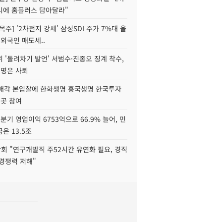
니에 홈플러스 담아달라"
목주] '2차전지 강세' 삼성SDI 주가 7%대 올
 외국인 매도세..
 '돌려차기 발언' 서범수·진종오 징계 착수,
2명은 사퇴
 매각 본입찰에 한화생명 흥국생명 한국투자
3곳 참여
분기 영업이익 6753억으로 66.9% 늘어, 민
은 13.5조
회 "연구개발직 주52시간 유연화 필요, 경직
경쟁력 저해"