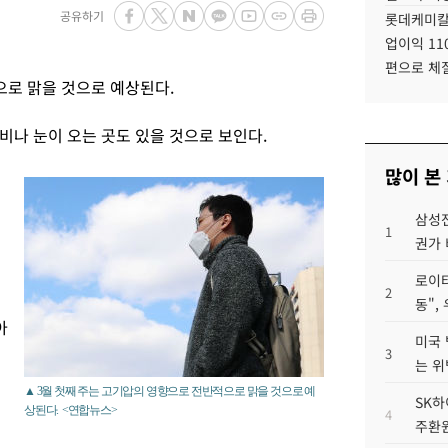
공유하기
롯데케미칼
업이익 11
편으로 체
으로 맑을 것으로 예상된다.
비나 눈이 오는 곳도 있을 것으로 보인다.
많이 본
삼성전
1
권가 
로이터
2
동",
아
미국 
3
는 위
▲ 3월 첫째 주는 고기압의 영향으로 전반적으로 맑을 것으로 예
SK하
상된다. <연합뉴스>
4
주환원