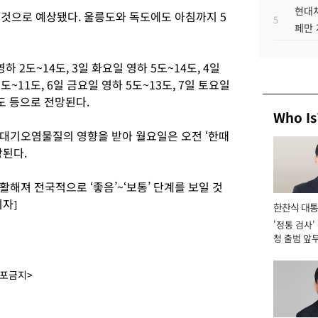
현대차
 것으로 예상됐다. 울릉도와 독도에도 아침까지 5
5
페만 
 2도~14도, 3일 화요일 영하 5도~14도, 4일
도~11도, 6일 금요일 영하 5도~13도, 7일 토요일
7도 등으로 전망된다.
Who Is
대기오염물질의 영향을 받아 월요일은 오전 ‘한때
상된다.
해져 전국적으로 ‘좋음’~‘보통’ 단계를 보일 것
자]
한찬식 대
'정통 검사'
서관
청 출범 앞
맡아 [2026
배포금지>