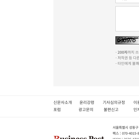
-
200자
까지 쓰실
- 저작권 등 
- 타인에게 불
신문사소개
윤리강령
기사심의규정
이
포럼
광고문의
불편신고
서울특별시 성동구 성
팩스 : 070-4015-
ISSN : 2636-171