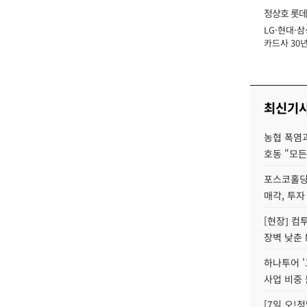
정상호 롯데
LG·현대·삼
장
카드사 30년
에 '초집중' 
최신기
농협 폭염과
호동 "모든
포스코홀딩
매각, 투자
[현장] 컴
장벽 낮춘 
하나투어 '
사업 비중 
[7일 오!