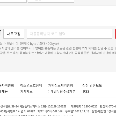
 수 있습니다. (현재 0 byte / 최대 400byte)
다른 사람의 권리를 침해하거나 명예를 훼손하는 댓글은 관련 법률에 의해 제재를 받을 수 있습니
쾌감을 주는 욕설 등 비하하는 단어가 내용에 포함되거나 인신공격성 글은 관리자의 판단에 의해
용자위원회
청소년보호정책
개인정보처리방침
정정·반론보도
인재채용
기사제보
이메일무단수집거부
RSS
수일로 39-34 서울숲더스페이스 12층 1201호-1203호
대표전화 : 1800-6522
편집국 070-4
8658
등록번호 : 서울 아 02897
제호: 비즈니스포스트
등록일: 2013.11.13
발행·편집인 : 강석
X
Copyright ? 2013 비즈니스포스트. All rights reserved.