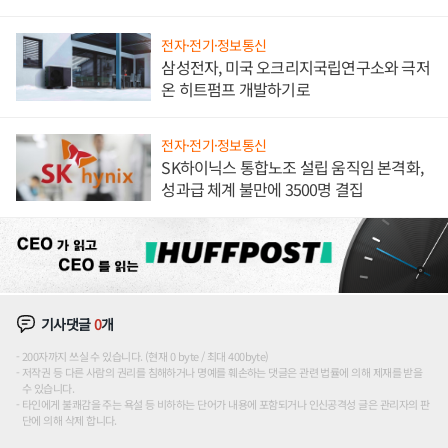
전자·전기·정보통신
삼성전자, 미국 오크리지국립연구소와 극저
온 히트펌프 개발하기로
전자·전기·정보통신
SK하이닉스 통합노조 설립 움직임 본격화,
성과급 체계 불만에 3500명 결집
기사댓글
0
개
200자까지 쓰실 수 있습니다. (현재 0 byte / 최대 400byte)
저작권 등 다른 사람의 권리를 침해하거나 명예를 훼손하는 댓글은 관련 법률에 의해 제재를 받을
수 있습니다.
타인에게 불쾌감을 주는 욕설 등 비하하는 단어가 내용에 포함되거나 인신공격성 글은 관리자의 판
단에 의해 삭제 합니다.