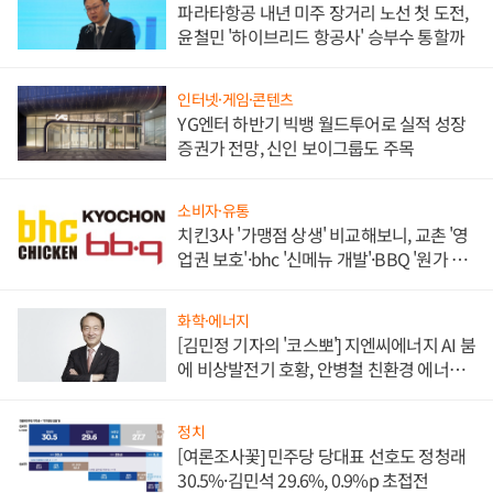
파라타항공 내년 미주 장거리 노선 첫 도전,
윤철민 '하이브리드 항공사' 승부수 통할까
인터넷·게임·콘텐츠
YG엔터 하반기 빅뱅 월드투어로 실적 성장
증권가 전망, 신인 보이그룹도 주목
소비자·유통
치킨3사 '가맹점 상생' 비교해보니, 교촌 '영
업권 보호'·bhc '신메뉴 개발'·BBQ '원가 부
담'
화학·에너지
[김민정 기자의 '코스뽀'] 지엔씨에너지 AI 붐
에 비상발전기 호황, 안병철 친환경 에너지
발전전문기업 향한다
정치
[여론조사꽃] 민주당 당대표 선호도 정청래
30.5%·김민석 29.6%, 0.9%p 초접전