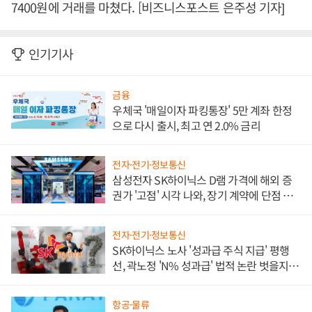
7400원에 거래를 마쳤다. [비즈니스포스트 은주성 기자]
인기기사
금융
우체국 '매일이자 파킹통장' 5만 계좌 한정
으로 다시 출시, 최고 연 2.0% 금리
전자·전기·정보통신
삼성전자 SK하이닉스 D램 가격에 해외 증
권가 '고점' 시각 나와, 장기 계약에 단점 부
각
전자·전기·정보통신
SK하이닉스 노사 '성과급 주식 지급' 평행
선, 곽노정 'N% 성과급' 법적 논란 벗을지 주
목
항공·물류