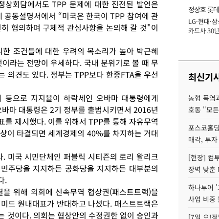
정상회담에서도 TPP 문제에 대한 진전된 발언은
정상호 롯데
 공동설명서에서 “미국은 한국이 TPP 참여에 관
LG·현대·삼
장
밀히 협의하며 구체적 관심사항을 논의해 갈 것"이
카드사 30년
에 '초집중' 
리한 조건들에 대한 우려의 목소리가 높아 박근혜
것이라는 전망이 우세하다. 국내 분위기로 볼 때 무
의견도 있다. 정부는 TPP보다 한중FTA을 우선
최신기
태 등으로 지지율이 하락세인 오바마 대통령에게
농협 폭염과
오바마 대통령은 2기 정부를 출범시키면서 2016년
호동 "모든
표를 제시했다. 이를 위해서 TPP를 통해 자유무역
포스코홀딩
협상이 타결되면 세계경제의 40%를 차지하는 거대
매각, 투자
다. 미국 시민단체인 퍼블릭 시티즌의 로리 왈리크
[현장] 컴
 민주당을 지지하든 공화당을 지지하든 대부분의
장벽 낮춘 
다.
하나투어 '
결을 위해 의회에 신속무역 협상권(패스트트랙)을
사업 비중 
 미드 원내대표가 반대하고 나섰다. 패스트트랙은
 것이다. 의회는 협상안의 수정권한 없이 승인과
[7일 오!