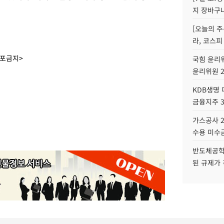
지 장바구
[오늘의 주
라, 코스피
배포금지>
국힘 윤리위
윤리위원 
KDB생명
금융지주 
가스공사 2
수용 미수금
반도체공학
된 규제가 