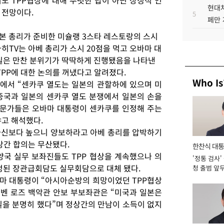
도 TPP협상에 대해 뚜렷한 답이 아닌 상징적 언
현대차
 전망이다.
5
페만 
일본 총리가 준비한 미슐랭 3스타 레스토랑의 스시
히TV는 아베 총리가 스시 20점을 먹고 오바마 대
사실은 만찬 분위기가 딱딱하게 진행됐음을 나타낸
TPP에 대한 논의를 꺼냈다고 알려졌다.
Who Is
에서 “센카쿠 열도는 일본의 관할하에 있으며 미
중국과 일본의 센카쿠 열도 분쟁에서 일본의 손을
전문가들은 오바마 대통령이 센카쿠를 인정해 주는
냐고 해석했다.
자신보다 높으니 양보하라고 아베 총리를 압박하기
상간 합의는 무산됐다.
한찬식 대
양국 실무 보좌진들도 TPP 협상을 계속했으나 의
'정통 검사'
서관
예정된 장관급회담도 실무회담으로 대체 됐다.
청 출범 앞
맡아 [2026
바마 대통령이 “아시아순방의 희망이었던 TPP협상
 벤 로즈 백악관 안보 부보좌관은 “미국과 일본은
길을 분명히 했다”며 정상간의 만남이 소득이 없지