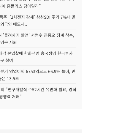
니에 홈플러스 담아달라"
목주] '2차전지 강세' 삼성SDI 주가 7%대 올
 외국인 매도세..
 '돌려차기 발언' 서범수·진종오 징계 착수,
2명은 사퇴
 매각 본입찰에 한화생명 흥국생명 한국투자
3곳 참여
분기 영업이익 6753억으로 66.9% 늘어, 민
은 13.5조
회 "연구개발직 주52시간 유연화 필요, 경직
경쟁력 저해"