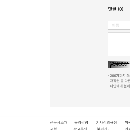
댓글 (0)
-
200자
까지 쓰실
- 저작권 등 
- 타인에게 불
신문사소개
윤리강령
기사심의규정
이
포럼
광고문의
불편신고