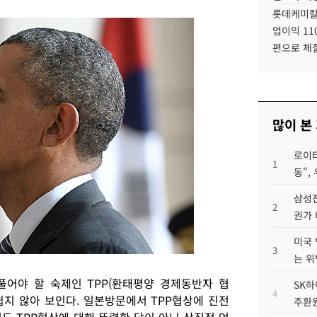
롯데케미칼
업이익 11
편으로 체
많이 본
로이터
1
동",
삼성전
2
권가 
미국 
3
는 위
어야 할 숙제인 TPP(환태평양 경제동반자 협
SK하
4
) 타결이 쉽지 않아 보인다. 일본방문에서 TPP협상에 진전
주환원