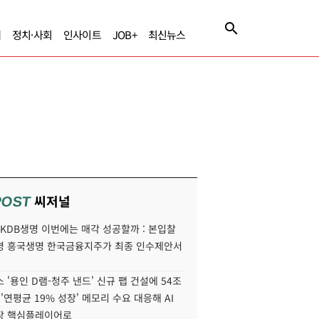
제
정치·사회
인사이트
JOB+
최신뉴스
씨저널
POST
' KDB생명 이번에는 매각 성공할까 : 본입찰
명 흥국생명 한국금융지주가 최종 인수제안서
 '용인 D램-청주 낸드' 신규 팹 건설에 54조
 '연평균 19% 성장' 메모리 수요 대응해 AI
장 핵심플레이어로