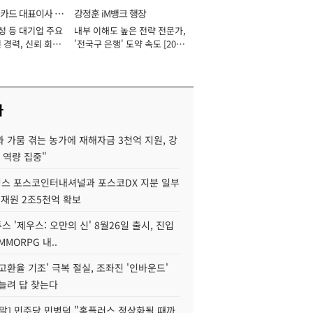
카드 대표이사 사
강정훈 iM뱅크 행장
성 등 대기업 주요
내부 이해도 높은 전략 전문가,
 경력, 신뢰 회복
'전국구 은행' 도약 속도 [2026
[2026년]
년]
사
 가뭄 겪는 농가에 재해자금 3천억 지원, 강
 역량 집중"
스 포스코인터내셔널과 포스코DX 지분 일부
 재원 2조5천억 확보
투스 '제우스: 오만의 신' 8월26일 출시, 진입
MMORPG 내..
고환율 기조' 극복 절실, 조좌진 '인바운드'
늘려 답 찾는다
정말] 민주당 민병덕 "홈플러스 정상화될 때까