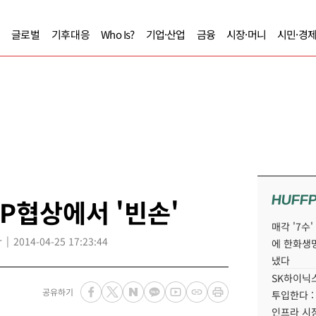
글로벌
기후대응
Who Is?
기업·산업
금융
시장·머니
시민·경
HUFF
PP협상에서 '빈손'
매각 '7수
r
2014-04-25 17:23:44
에 한화생
냈다
SK하이닉스
공유하기
투입한다 :
인프라 시