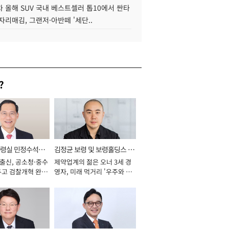
 올해 SUV 국내 베스트셀러 톱10에서 싼타
자리매김, 그랜저·아반떼 '세단..
?
통령실 민정수석비
김정균 보령 및 보령홀딩스 대
 출신, 공소청·중수
제약업계의 젊은 오너 3세 경
표이사 사장
두고 검찰개혁 완수
영자, 미래 먹거리 '우주와 헬
년]
스케어' 공들여 [2026년]