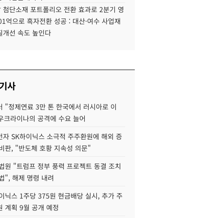
 첨단소재 포트폴리오 전환 효과로 2분기 영
01억으로 흑자전환 성공 : 대산·여수 사업재
질개선 속도 높인다
 기사
 "정제연료 3만 톤 한국에서 러시아로 이
 우크라이나의 공격에 수요 늘어
자 SK하이닉스 소극적 주주환원에 해외 증
비판, "반도체 호황 지속성 의문"
법원 "트럼프 정부 풍력 프로젝트 동결 조치
법", 해제 명령 내려
이닉스 1주당 375원 현금배당 실시, 추가 주
 계획 9월 공개 예정