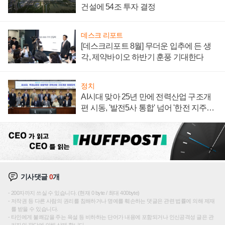
건설에 54조 투자 결정
데스크 리포트
[데스크리포트 8월] 무더운 입추에 든 생
각, 제약바이오 하반기 훈풍 기대한다
정치
AI시대 맞아 25년 만에 전력산업 구조개
편 시동, '발전5사 통합' 넘어 '한전 지주사'
재편론도
기사댓글
0
개
200자까지 쓰실 수 있습니다. (현재 0 byte / 최대 400byte)
저작권 등 다른 사람의 권리를 침해하거나 명예를 훼손하는 댓글은 관련 법률에 의해 제재
를 받을 수 있습니다.
타인에게 불쾌감을 주는 욕설 등 비하하는 단어가 내용에 포함되거나 인신공격성 글은 관
리자의 판단에 의해 삭제 합니다.