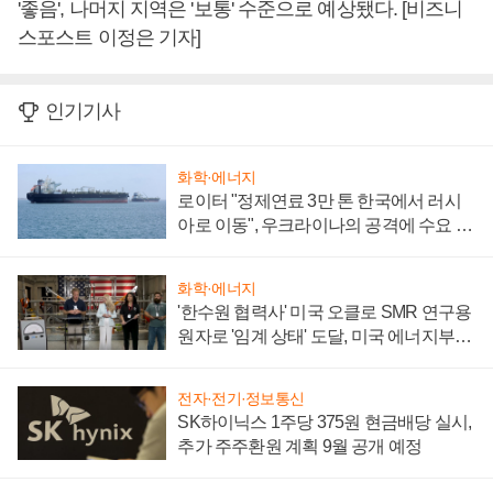
'좋음', 나머지 지역은 '보통' 수준으로 예상됐다. [비즈니
스포스트 이정은 기자]
인기기사
화학·에너지
로이터 "정제연료 3만 톤 한국에서 러시
아로 이동", 우크라이나의 공격에 수요 늘
어
화학·에너지
'한수원 협력사' 미국 오클로 SMR 연구용
원자로 '임계 상태' 도달, 미국 에너지부
"중요한 이정표"
전자·전기·정보통신
SK하이닉스 1주당 375원 현금배당 실시,
추가 주주환원 계획 9월 공개 예정