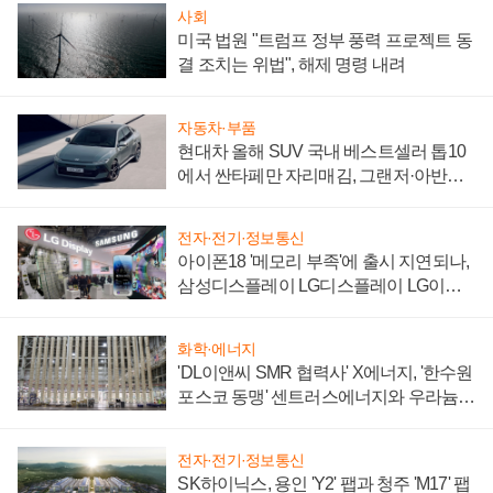
사회
미국 법원 "트럼프 정부 풍력 프로젝트 동
결 조치는 위법", 해제 명령 내려
자동차·부품
현대차 올해 SUV 국내 베스트셀러 톱10
에서 싼타페만 자리매김, 그랜저·아반떼
'세단 쌍끌이'로 내수 방어
전자·전기·정보통신
아이폰18 '메모리 부족'에 출시 지연되나,
삼성디스플레이 LG디스플레이 LG이노
텍 '탈애플' 수익 다각화 속도
화학·에너지
'DL이앤씨 SMR 협력사' X에너지, '한수원
포스코 동맹' 센트러스에너지와 우라늄
계약 체결
전자·전기·정보통신
SK하이닉스, 용인 'Y2' 팹과 청주 'M17' 팹