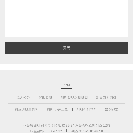
PC버전
회사소개
윤리강령
개인정보처리방침
이용자위원회
청소년보호정책
정정·반론보도
기사심의규정
불편신고
서울특별시 성동구 성수일로 39-34 서울숲더스페이스 12층
대표전화 : 1800-6522
팩스 : 070-4015-8658