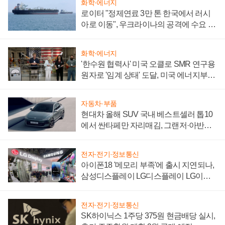
화학·에너지
로이터 "정제연료 3만 톤 한국에서 러시
아로 이동", 우크라이나의 공격에 수요 늘
어
화학·에너지
'한수원 협력사' 미국 오클로 SMR 연구용
원자로 '임계 상태' 도달, 미국 에너지부
"중요한 이정표"
자동차·부품
현대차 올해 SUV 국내 베스트셀러 톱10
에서 싼타페만 자리매김, 그랜저·아반떼
'세단 쌍끌이'로 내수 방어
전자·전기·정보통신
아이폰18 '메모리 부족'에 출시 지연되나,
삼성디스플레이 LG디스플레이 LG이노
텍 '탈애플' 수익 다각화 속도
전자·전기·정보통신
SK하이닉스 1주당 375원 현금배당 실시,