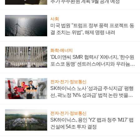
추가 주주환원 계획 9월 공개 예정
사회
미국 법원 "트럼프 정부 풍력 프로젝트 동
결 조치는 위법", 해제 명령 내려
화학·에너지
'DL이앤씨 SMR 협력사' X에너지, '한수원
포스코 동맹' 센트러스에너지와 우라늄
계약 체결
전자·전기·정보통신
SK하이닉스 노사 '성과급 주식지급' 평행
선, 곽노정 'N% 성과급' 법적 논란 벗을지
주목
전자·전기·정보통신
SK하이닉스, 용인 'Y2' 팹과 청주 'M17' 팹
건설에 54조 투자 결정