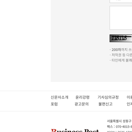
-
200자
까지 쓰실
- 저작권 등 
- 타인에게 불
신문사소개
윤리강령
기사심의규정
이
포럼
광고문의
불편신고
서울특별시 성동구 성
팩스 : 070-4015-
ISSN : 2636-171