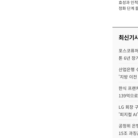
효성과 인적 
장
정화 단계 들
최신기
포스코퓨처엠
톤 6년 장
산업은행 
'지방 이전
한식 프랜
139억으로
LG 회장 
'피지컬 AI
공정위 은행
15조 과징