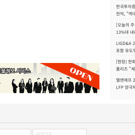
한국투자증
천억, "역
[오늘의 주
13%대 내
LIGD&A 
포함 유도무
[현장] 한
폼리츠 "세
엘앤에프 2
LFP 양극