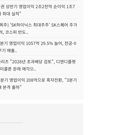
권 상반기 영업이익 2조2천억 순이익 1조7
대 최대 실적"
목주] 'SK하이닉스 최대주주' SK스퀘어 주가
려, 코스피 반도..
2분기 영업이익 1057억 29.5% 늘어, 천궁-II
기 매출..
화리츠 "2028년 초과배당 검토", 디앤디플랫
미콜론 문래 매각으..
분기 영업이익 208억으로 흑자전환, "3분기
재 본격 출하"