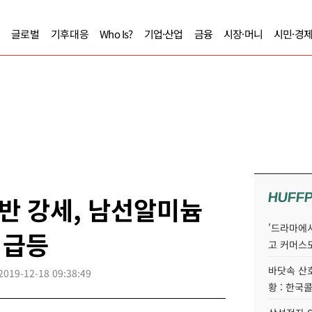
글로벌
기후대응
Who Is?
기업·산업
금융
시장·머니
시민·경
HUFF
초반 강세, 남선알미늄
'드라마에서
 급등
고 커머스
바닷속 산
2019-12-18 09:38:49
황 : 한국