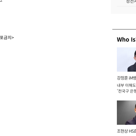
성전자
배포금지>
Who Is
강정훈 iM
내부 이해도
'전국구 은행
년]
조현상 HS