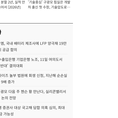
분할 2년, 실적 안
'기술중심' 구광모 힘실은 개발
이사 사장
어서 [2026년]
자 출신 첫 수장, 기술압도로
경쟁력 확보 사활 [2026년]
사
, 국내 배터리 제조사에 LFP 양극재 19만
기 공급 합의
수출입은행 기업은행 노조, 11일 여의도서
 반대' 결의대회
차이즈 놀부 법원에 회생 신청, 지난해 순손실
 9배 증가
구광모 다음 주 젠슨 황 만난다, 실리콘밸리서
' 논의 전망
 증권사 대상 국고채 담합 의혹 심의, 최대
금 가능성