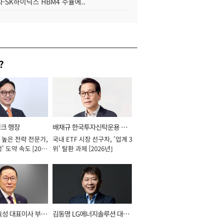
·SK하이닉스 HBM4 수율에..
?
뱅크 행장
배재규 한국투자신탁운용 대
 높은 전략 전문가,
국내 ETF 시장 선구자, '업계 3
표이사 사장
' 도약 속도 [2026
위' 탈환 과제 [2026년]
효성 대표이사 부회
김동명 LG에너지솔루션 대표