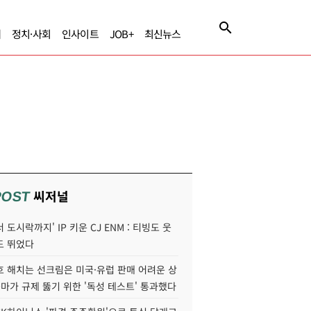
제
정치·사회
인사이트
JOB+
최신뉴스
씨저널
POST
 도시락까지' IP 키운 CJ ENM : 티빙도 웃
도 뛰었다
호 해치는 선크림은 미국·유럽 판매 어려운 상
콜마가 규제 뚫기 위한 '독성 테스트' 통과했다