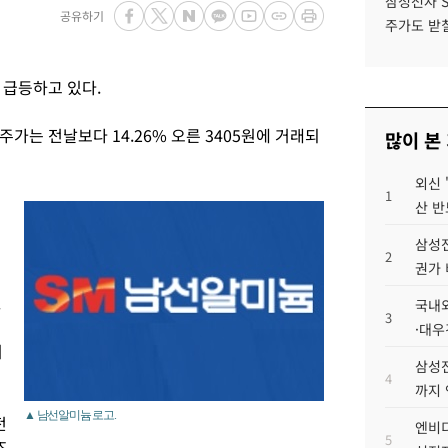
삼성전자 
공유하기
주가도 받칠
 급등하고 있다.
주가는 전날보다 14.26% 오른 3405원에 거래되
많이 본
외신 
1
산 반
삼성전
2
권가 
.
국내외
3
·대우
리
삼성전
4
까지
▲ 남선알미늄 로고.
전
엔비디
5
즈