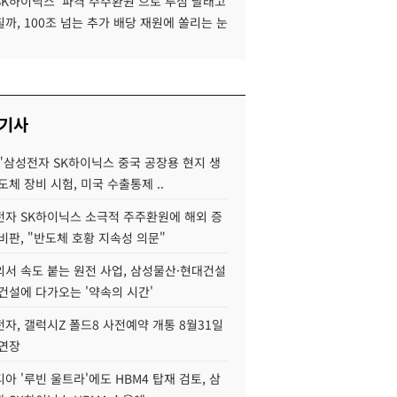
SK하이닉스 '파격 주주환원'으로 투심 달래고
까, 100조 넘는 추가 배당 재원에 쏠리는 눈
 기사
"삼성전자 SK하이닉스 중국 공장용 현지 생
도체 장비 시험, 미국 수출통제 ..
자 SK하이닉스 소극적 주주환원에 해외 증
비판, "반도체 호황 지속성 의문"
서 속도 붙는 원전 사업, 삼성물산·현대건설
건설에 다가오는 '약속의 시간'
자, 갤럭시Z 폴드8 사전예약 개통 8월31일
 연장
아 '루빈 울트라'에도 HBM4 탑재 검토, 삼