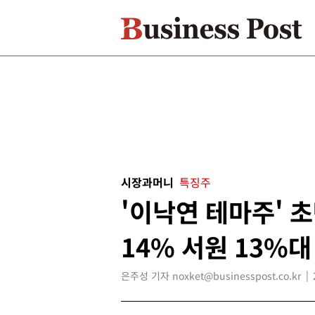
시장과머니
특징주
'이낙연 테마주' 
14% 서원 13%대
은주성 기자 noxket@businesspost.co.kr