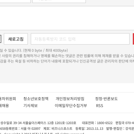
 수 있습니다. (현재 0 byte / 최대 400byte)
다른 사람의 권리를 침해하거나 명예를 훼손하는 댓글은 관련 법률에 의해 제재를 받을 수 있습니
쾌감을 주는 욕설 등 비하하는 단어가 내용에 포함되거나 인신공격성 글은 관리자의 판단에 의해
용자위원회
청소년보호정책
개인정보처리방침
정정·반론보도
인재채용
기사제보
이메일무단수집거부
RSS
수일로 39-34 서울숲더스페이스 12층 1201호-1203호
대표전화 : 1800-6522
편집국 070-4
8658
등록번호 : 서울 아 02897
제호: 비즈니스포스트
등록일: 2013.11.13
발행·편집인 : 강석
X
Copyright ? 2013 비즈니스포스트. All rights reserved.