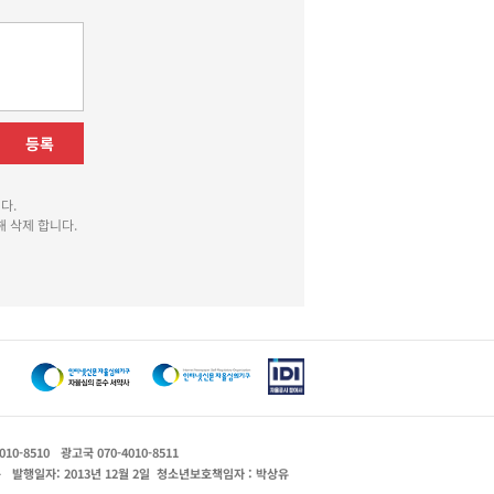
등록
다.
 삭제 합니다.
010-8510
광고국 070-4010-8511
운
발행일자: 2013년 12월 2일
청소년보호책임자 : 박상유