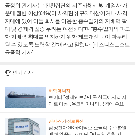
공정위 관계자는 "전환집단의 지주사체제 밖 계열사 가
운데 절반 이상(64%)이 사익편취 규제대상이거나 사각
지대에 있어 이들 회사를 이용한 총수일가의 지배력 확
대 및 경제력 집중 우려는 여전하다"며 "총수일가의 과도
한 지배력 확대를 방지하기 위한 제도개선 등이 마무리
될 수 있도록 노력할 것"이라고 말했다. [비즈니스포스트
윤종학 기자]
인기기사
화학·에너지
로이터 "정제연료 3만 톤 한국에서 러시
아로 이동", 우크라이나의 공격에 수요 늘
어
전자·전기·정보통신
삼성전자 SK하이닉스 소극적 주주환원
에 해외 증권가 비판, "반도체 호황 지속