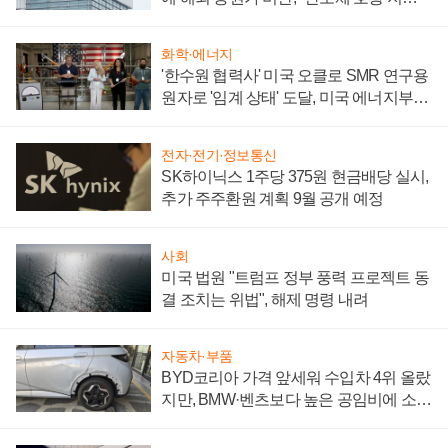
성 의문"
화학·에너지
'한수원 협력사' 미국 오클로 SMR 연구용
원자로 '임계 상태' 도달, 미국 에너지부
"중요한 이정표"
전자·전기·정보통신
SK하이닉스 1주당 375원 현금배당 실시,
추가 주주환원 계획 9월 공개 예정
사회
미국 법원 "트럼프 정부 풍력 프로젝트 동
결 조치는 위법", 해제 명령 내려
자동차·부품
BYD코리아 가격 앞세워 수입차 4위 올랐
지만, BMW·벤츠보다 높은 공임비에 소비
자 불만 폭발