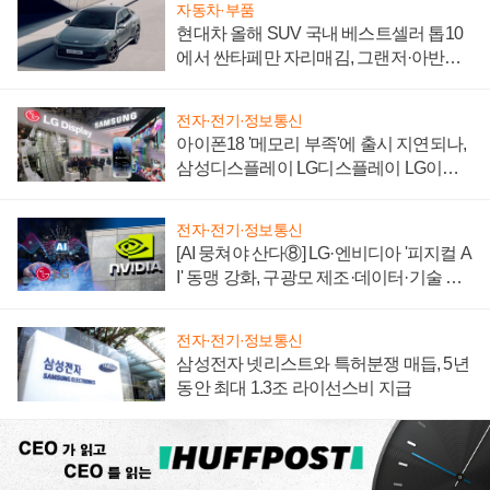
자동차·부품
현대차 올해 SUV 국내 베스트셀러 톱10
에서 싼타페만 자리매김, 그랜저·아반떼
'세단 쌍끌이'로 내수 방어
전자·전기·정보통신
아이폰18 '메모리 부족'에 출시 지연되나,
삼성디스플레이 LG디스플레이 LG이노
텍 '탈애플' 수익 다각화 속도
전자·전기·정보통신
[AI 뭉쳐야 산다⑧] LG·엔비디아 '피지컬 A
I' 동맹 강화, 구광모 제조·데이터·기술 결
집해 종합 로보틱스 기업으로
전자·전기·정보통신
삼성전자 넷리스트와 특허분쟁 매듭, 5년
동안 최대 1.3조 라이선스비 지급