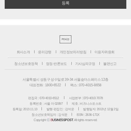
PC버전
회사소개
윤리강령
개인정보처리방침
이용자위원회
청소년보호정책
정정·반론보도
기사심의규정
불편신고
서울특별시 성동구 성수일로 39-34 서울숲더스페이스 12층
대표전화 : 1800-6522
팩스 : 070-4015-8658
편집국 : 070-4010-8512
사업본부 : 070-4010-7078
등록번호 : 서울 아 02897
제호 : 비즈니스포스트
등록일: 2013.11.13
발행·편집인 : 강석운
발행일자: 2013년 12월 2일
청소년보호책임자 : 강석운
ISSN : 2636-171X
Copyright ⓒ
B
USINESSPOST
. All rights reserved.