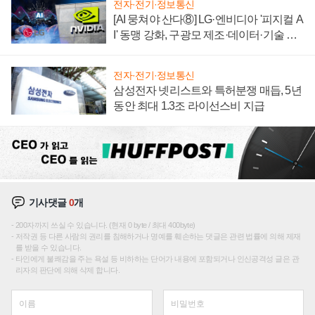
전자·전기·정보통신
[AI 뭉쳐야 산다⑧] LG·엔비디아 '피지컬 A
I' 동맹 강화, 구광모 제조·데이터·기술 결
집해 종합 로보틱스 기업으로
전자·전기·정보통신
삼성전자 넷리스트와 특허분쟁 매듭, 5년
동안 최대 1.3조 라이선스비 지급
기사댓글
0
개
200자까지 쓰실 수 있습니다. (현재 0 byte / 최대 400byte)
저작권 등 다른 사람의 권리를 침해하거나 명예를 훼손하는 댓글은 관련 법률에 의해 제재
를 받을 수 있습니다.
타인에게 불쾌감을 주는 욕설 등 비하하는 단어가 내용에 포함되거나 인신공격성 글은 관
리자의 판단에 의해 삭제 합니다.