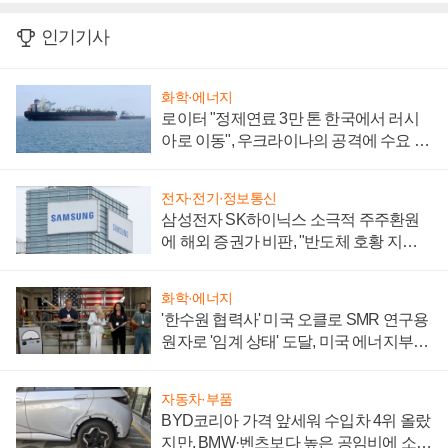
인기기사
화학·에너지
로이터 "정제연료 3만 톤 한국에서 러시
아로 이동", 우크라이나의 공격에 수요 늘
어
전자·전기·정보통신
삼성전자 SK하이닉스 소극적 주주환원
에 해외 증권가 비판, "반도체 호황 지속
성 의문"
화학·에너지
'한수원 협력사' 미국 오클로 SMR 연구용
원자로 '임계 상태' 도달, 미국 에너지부
"중요한 이정표"
자동차·부품
BYD코리아 가격 앞세워 수입차 4위 올랐
지만, BMW·벤츠보다 높은 공임비에 소비