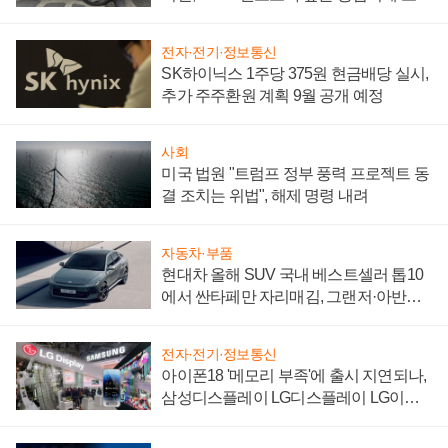
자 불만 폭발
전자·전기·정보통신
SK하이닉스 1주당 375원 현금배당 실시,
추가 주주환원 계획 9월 공개 예정
사회
미국 법원 "트럼프 정부 풍력 프로젝트 동
결 조치는 위법", 해제 명령 내려
자동차·부품
현대차 올해 SUV 국내 베스트셀러 톱10
에서 싼타페만 자리매김, 그랜저·아반떼
'세단 쌍끌이'로 내수 방어
전자·전기·정보통신
아이폰18 '메모리 부족'에 출시 지연되나,
삼성디스플레이 LG디스플레이 LG이노
텍 '탈애플' 수익 다각화 속도