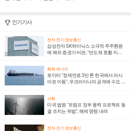
인기기사
전자·전기·정보통신
삼성전자 SK하이닉스 소극적 주주환원
에 해외 증권가 비판, "반도체 호황 지속
성 의문"
화학·에너지
로이터 "정제연료 3만 톤 한국에서 러시
아로 이동", 우크라이나의 공격에 수요 늘
어
사회
미국 법원 "트럼프 정부 풍력 프로젝트 동
결 조치는 위법", 해제 명령 내려
전자·전기·정보통신