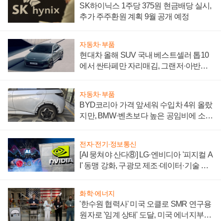
SK하이닉스 1주당 375원 현금배당 실시,
추가 주주환원 계획 9월 공개 예정
자동차·부품
현대차 올해 SUV 국내 베스트셀러 톱10
에서 싼타페만 자리매김, 그랜저·아반떼
'세단 쌍끌이'로 내수 방어
자동차·부품
BYD코리아 가격 앞세워 수입차 4위 올랐
지만, BMW·벤츠보다 높은 공임비에 소비
자 불만 폭발
전자·전기·정보통신
[AI 뭉쳐야 산다⑧] LG·엔비디아 '피지컬 A
I' 동맹 강화, 구광모 제조·데이터·기술 결
집해 종합 로보틱스 기업으로
화학·에너지
'한수원 협력사' 미국 오클로 SMR 연구용
원자로 '임계 상태' 도달, 미국 에너지부