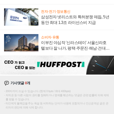
"중요한 이정표"
전자·전기·정보통신
삼성전자 넷리스트와 특허분쟁 매듭, 5년
동안 최대 1.3조 라이선스비 지급
소비자·유통
이부진 야심작 '신라스테이' 서울신라호
텔보다 잘 나가, 평택·주문진·해남·건대로
성장판 더 넓힌다
기사댓글
0
개
200자까지 쓰실 수 있습니다. (현재 0 byte / 최대 400byte)
저작권 등 다른 사람의 권리를 침해하거나 명예를 훼손하는 댓글은 관련 법률에 의해 제재
를 받을 수 있습니다.
타인에게 불쾌감을 주는 욕설 등 비하하는 단어가 내용에 포함되거나 인신공격성 글은 관
리자의 판단에 의해 삭제 합니다.