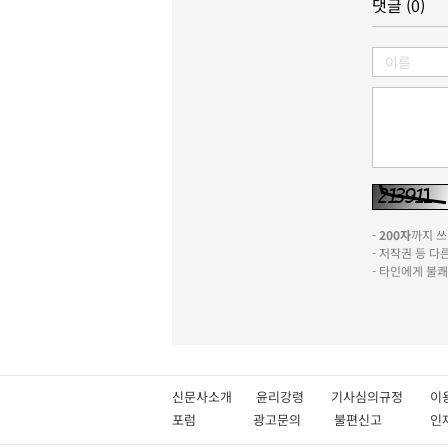
댓글 (0)
-
200자
까지 쓰실
- 저작권 등 
- 타인에게 불
신문사소개
윤리강령
기사심의규정
이
포럼
광고문의
불편신고