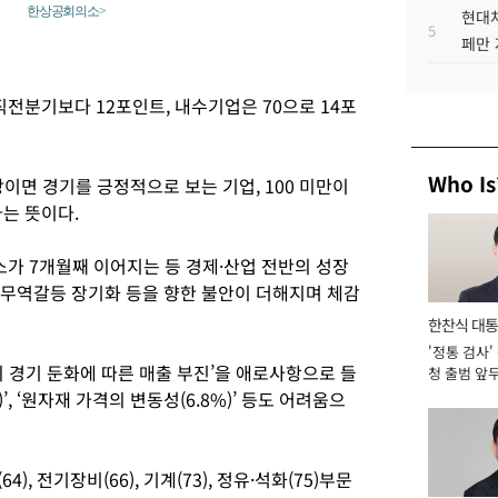
한상공회의소>
현대차
5
페만 
.
전분기보다 12포인트, 내수기업은 70으로 14포
Who Is
상이면 경기를 긍정적으로 보는 기업, 100 미만이
는 뜻이다.
소가 7개월째 이어지는 등 경제·산업 전반의 성장
 무역갈등 장기화 등을 향한 불안이 더해지며 체감
한찬식 대
'정통 검사'
서관
외 경기 둔화에 따른 매출 부진’을 애로사항으로 들
청 출범 앞
맡아 [2026
)’, ‘원자재 가격의 변동성(6.8%)’ 등도 어려움으
), 전기장비(66), 기계(73), 정유·석화(75)부문