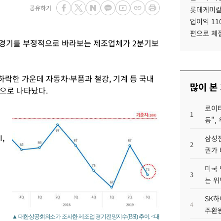
공유하기
롯데케미칼
업이익 11
편으로 체
 경기를 부정적으로 바라보는 제조업체가 2분기보
락한 가운데 자동차·부품과 철강, 기계 등 국내
많이 본
것으로 나타났다.
로이터
1
동",
로
,
삼성전
2
권가 
미국 
3
는 위
분
SK하
4
주환원
▲ 대한상공회의소가 조사한 제조업 경기전망지수(BSI) 추이. <대