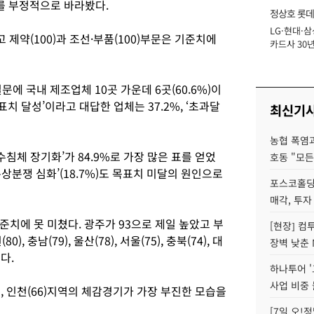
를 부정적으로 바라봤다.
정상호 롯데
LG·현대·삼
장
제약(100)과 조선·부품(100)부문은 기준치에
카드사 30년
에 '초집중' 
에 국내 제조업체 10곳 가운데 6곳(60.6%)이
표치 달성’이라고 대답한 업체는 37.2%, ‘초과달
최신기
농협 폭염과
침체 장기화’가 84.9%로 가장 많은 표를 얻었
호동 "모든
 통상분쟁 심화’(18.7%)도 목표치 미달의 원인으로
포스코홀딩
매각, 투자
치에 못 미쳤다. 광주가 93으로 제일 높았고 부
[현장] 컴
(80), 충남(79), 울산(78), 서울(75), 충북(74), 대
장벽 낮춘 
었다.
하나투어 '
사업 비중 
), 인천(66)지역의 체감경기가 가장 부진한 모습을
[7일 오!