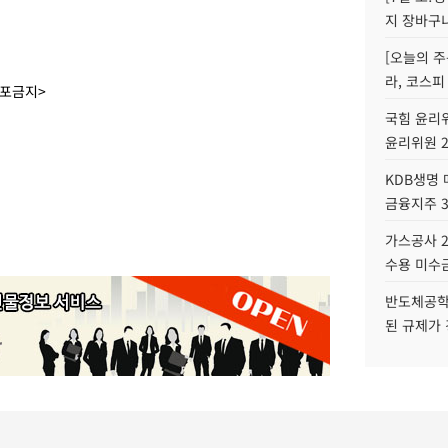
지 장바구
[오늘의 주
라, 코스피
배포금지>
국힘 윤리위
윤리위원 
KDB생명
금융지주 
가스공사 2
수용 미수금
반도체공학
된 규제가 