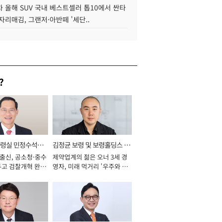
 올해 SUV 국내 베스트셀러 톱10에서 싼타
자리매김, 그랜저·아반떼 '세단..
?
통령실 민정수석비
김정균 보령 및 보령홀딩스 대
 출신, 공소청·중수
제약업계의 젊은 오너 3세 경
표이사 사장
두고 검찰개혁 완수
영자, 미래 먹거리 '우주와 헬
년]
스케어' 공들여 [2026년]