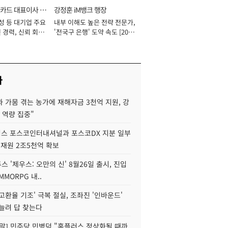
카드 대표이사 사
강정훈 iM뱅크 행장
성 등 대기업 주요
내부 이해도 높은 전략 전문가,
 경력, 신뢰 회복
'전국구 은행' 도약 속도 [2026
[2026년]
년]
사
 가뭄 겪는 농가에 재해자금 3천억 지원, 강
 역량 집중"
스 포스코인터내셔널과 포스코DX 지분 일부
 재원 2조5천억 확보
투스 '제우스: 오만의 신' 8월26일 출시, 진입
MMORPG 내..
고환율 기조' 극복 절실, 조좌진 '인바운드'
늘려 답 찾는다
정말] 민주당 민병덕 "홈플러스 정상화될 때까