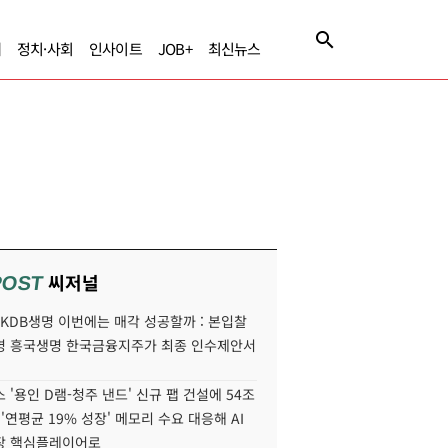
제
정치·사회
인사이트
JOB+
최신뉴스
씨저널
POST
' KDB생명 이번에는 매각 성공할까 : 본입찰
명 흥국생명 한국금융지주가 최종 인수제안서
 '용인 D램-청주 낸드' 신규 팹 건설에 54조
 '연평균 19% 성장' 메모리 수요 대응해 AI
장 핵심플레이어로