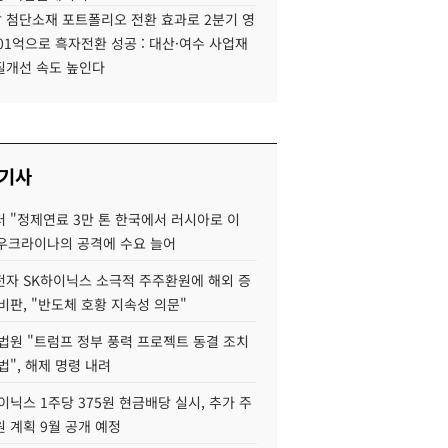
 첨단소재 포트폴리오 전환 효과로 2분기 영
01억으로 흑자전환 성공 : 대산·여수 사업재
질개선 속도 높인다
 기사
 "정제연료 3만 톤 한국에서 러시아로 이
 우크라이나의 공격에 수요 늘어
자 SK하이닉스 소극적 주주환원에 해외 증
비판, "반도체 호황 지속성 의문"
법원 "트럼프 정부 풍력 프로젝트 동결 조치
법", 해제 명령 내려
이닉스 1주당 375원 현금배당 실시, 추가 주
 계획 9월 공개 예정