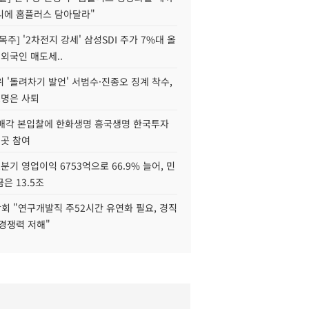
니에 홈플러스 담아달라"
목주] '2차전지 강세' 삼성SDI 주가 7%대 올
 외국인 매도세..
 '돌려차기 발언' 서범수·진종오 징계 착수,
2명은 사퇴
 매각 본입찰에 한화생명 흥국생명 한국투자
3곳 참여
분기 영업이익 6753억으로 66.9% 늘어, 민
은 13.5조
회 "연구개발직 주52시간 유연화 필요, 경직
경쟁력 저해"