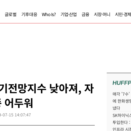
글로벌
기후대응
Who Is?
기업·산업
금융
시장·머니
시민·경
HUFF
기전망지수 낮아져, 자
매각 '7수
종 어두워
에 한화생
냈다
9-07-15 14:07:47
SK하이닉스
투입한다 :
인프라 시