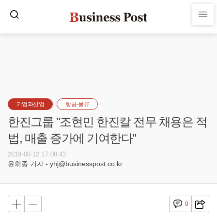
기업과산업
항공·물류
한진그룹 "조현민 한진칼 전무 채용은 적
법, 매출 증가에 기여한다"
2019-06-12 17:08:43
윤휘종 기자 - yhj@businesspost.co.kr
0