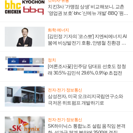
소비자·유통
치킨3사 '가맹점 상생' 비교해보니, 교촌
'영업권 보호'·bhc '신메뉴 개발'·BBQ '원가
부담'
화학·에너지
[김민정 기자의 '코스뽀'] 지엔씨에너지 AI
붐에 비상발전기 호황, 안병철 친환경 에
너지 발전전문기업 향한다
정치
[여론조사꽃] 민주당 당대표 선호도 정청
래 30.5%·김민석 29.6%, 0.9%p 초접전
전자·전기·정보통신
삼성전자, 미국 오크리지국립연구소와
극저온 히트펌프 개발하기로
전자·전기·정보통신
SK하이닉스 통합노조 설립 움직임 본격
화, 성과급 체계 불만에 3500명 결집