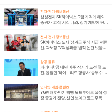
전자·전기·정보통신
삼성전자 SK하이닉스 D램 가격에 해외
증권가 '고점' 시각 나와, 장기 계약에 단점
부각
전자·전기·정보통신
SK하이닉스 노사 '성과급 주식 지급' 평행
선, 곽노정 'N% 성과급' 법적 논란 벗을지
주목
항공·물류
파라타항공 내년 미주 장거리 노선 첫 도
전, 윤철민 '하이브리드 항공사' 승부수 통
할까
인터넷·게임·콘텐츠
YG엔터 하반기 빅뱅 월드투어로 실적 성
장 증권가 전망, 신인 보이그룹도 주목