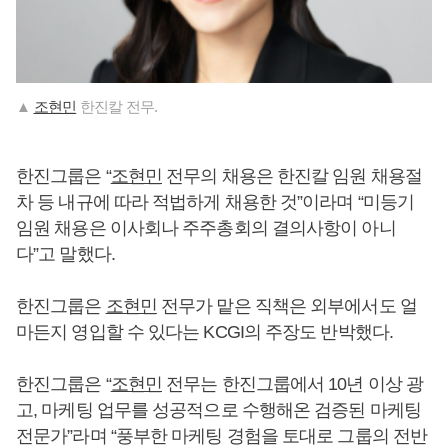
▲
조현민
한진칼 전무.
한진그룹은 “
조현민
전무의 채용은 한진칼 임원 채용절
차 등 내규에 따라 적법하게 채용한 것”이라며 “미등기
임원 채용은 이사회나 주주총회의 결의사항이 아니
다”고 말했다.
한진그룹은
조현민
전무가 맡은 직책은 외부에서도 얼
마든지 영입할 수 있다는 KCGI의 주장도 반박했다.
한진그룹은 “
조현민
전무는 한진그룹에서 10년 이상 광
고, 마케팅 업무를 성공적으로 수행해온 검증된 마케팅
전문가”라며 “풍부한 마케팅 경험을 토대로 그룹의 전반