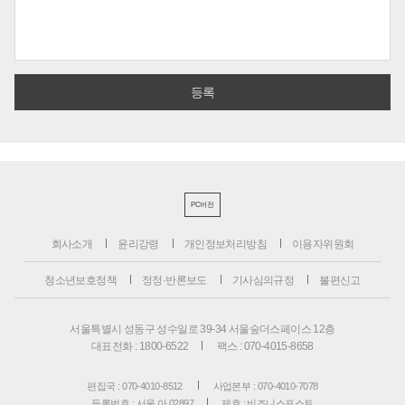
PC버전
회사소개
윤리강령
개인정보처리방침
이용자위원회
청소년보호정책
정정·반론보도
기사심의규정
불편신고
서울특별시 성동구 성수일로 39-34 서울숲더스페이스 12층
대표전화 : 1800-6522
팩스 : 070-4015-8658
편집국 : 070-4010-8512
사업본부 : 070-4010-7078
등록번호 : 서울 아 02897
제호 : 비즈니스포스트