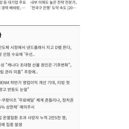
성 등 대기업 주요
내부 이해도 높은 전략 전문가,
 경력 베테랑, 신
'전국구 은행' 도약 속도 [2026
'초집중' 영업정지
년]
[2026년]
사
반도체 시장에서 낸드플래시 지고 D램 뜬다,
 선점 수요에 '우선..
성 "캐나다 초대형 산불 원인은 기후변화",
림 관리 미흡" 주장에..
JENM 하반기 영업이익 개선 기대, 티빙 첫
광고 반등도 눈앞"
·쿠팡이츠 '무료배달' 체계 흔들리나, 정치권
15% 상한제' 예의주시
 온열질환 초과 사망자 누적 2만5천 명,
이에 집중 발생