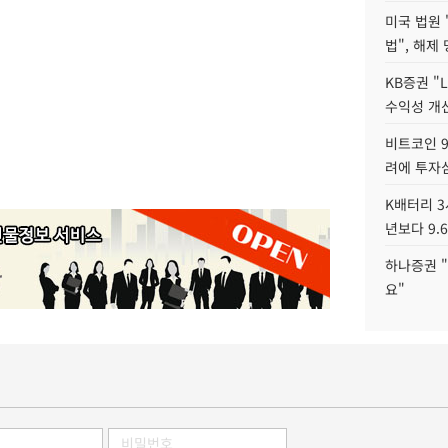
미국 법원 
법", 해제
KB증권 "
수익성 개선
비트코인 9
려에 투자
K배터리 3
년보다 9.
하나증권 "
요"