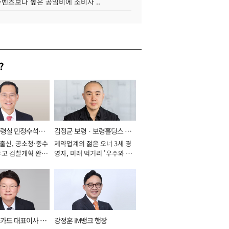
·벤츠보다 높은 공임비에 소비자 ..
?
통령실 민정수석비
김정균 보령ㆍ보령홀딩스 대
 출신, 공소청·중수
제약업계의 젊은 오너 3세 경
표이사 사장
두고 검찰개혁 완수
영자, 미래 먹거리 '우주와 헬
년]
스케어' 공들여 [2026년]
카드 대표이사 사
강정훈 iM뱅크 행장