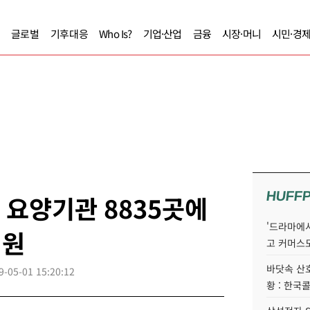
글로벌
기후대응
Who Is?
기업·산업
금융
시장·머니
시민·경
HUFF
요양기관 8835곳에
'드라마에서
지원
고 커머스
바닷속 산
9-05-01 15:20:12
황 : 한국