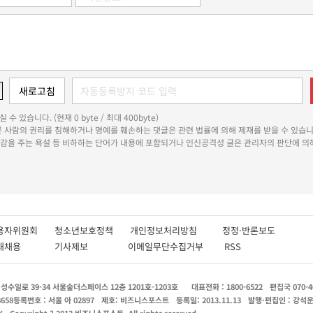
 수 있습니다. (현재 0 byte / 최대 400byte)
다른 사람의 권리를 침해하거나 명예를 훼손하는 댓글은 관련 법률에 의해 제재를 받을 수 있습니
쾌감을 주는 욕설 등 비하하는 단어가 내용에 포함되거나 인신공격성 글은 관리자의 판단에 의해
용자위원회
청소년보호정책
개인정보처리방침
정정·반론보도
인재채용
기사제보
이메일무단수집거부
RSS
수일로 39-34 서울숲더스페이스 12층 1201호-1203호
대표전화 : 1800-6522
편집국 070-4
8658
등록번호 : 서울 아 02897
제호: 비즈니스포스트
등록일: 2013.11.13
발행·편집인 : 강석
X
Copyright ? 2013 비즈니스포스트. All rights reserved.