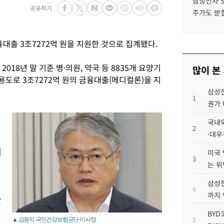
삼성전자 
공유하기
주가도 받칠
출 3조7272억 원을 지원한 것으로 집계됐다.
18년 말 기준 병·의원, 약국 등 8835개 요양기
많이 본
용도로 3조7272억 원의 금융대출(메디컬론)을 지
삼성전
1
권가 
국내외
2
·대우
이
미국 
3
는 위
삼성전
4
까지
한
BYD
5
▲ 김용익 국민건강보험공단 이사장.