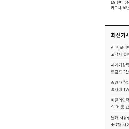
LG·현대·삼
장
카드사 30년
뢰 회복에 
제재 '부담' 
최신기
AI 메모리
고객사 물량
세계기상특
트럼프 "산
증권가 "C
흑자에 TV
배달의민족
의 '비용 
올해 서유럽
4~7월 사