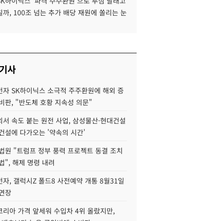
SK하이닉스 '파격 주주환원'으로 투심 달래고
까, 100조 넘는 추가 배당 재원에 쏠리는 눈
 기사
자 SK하이닉스 소극적 주주환원에 해외 증
비판, "반도체 호황 지속성 의문"
서 속도 붙는 원전 사업, 삼성물산·현대건설
건설에 다가오는 '약속의 시간'
법원 "트럼프 정부 풍력 프로젝트 동결 조치
법", 해제 명령 내려
자, 갤럭시Z 폴드8 사전예약 개통 8월31일
 연장
코리아 가격 앞세워 수입차 4위 올랐지만,