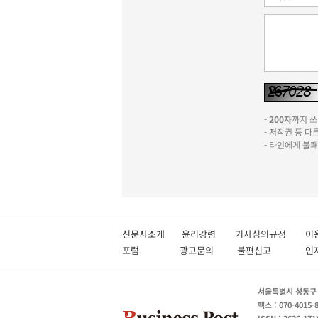
-
200자
까지 쓰실
- 저작권 등 
- 타인에게 불
신문사소개
윤리강령
기사심의규정
이
포럼
광고문의
불편신고
서울특별시 성동구 성
팩스 : 070-4015-
ISSN : 2636-171