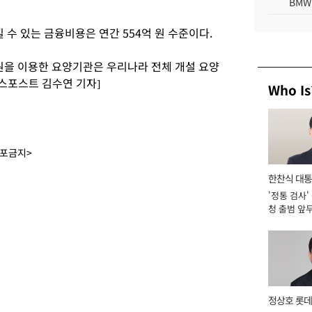
BMW
수 있는 금융비용은 연간 554억 원 수준이다.
을 이용한 요양기관은 우리나라 전체 개설 요양
즈니스포스트 김수연 기자]
Who Is
배포금지>
한찬식 대
'정통 검사'
서관
청 출범 앞
맡아 [2026
정상호 롯데