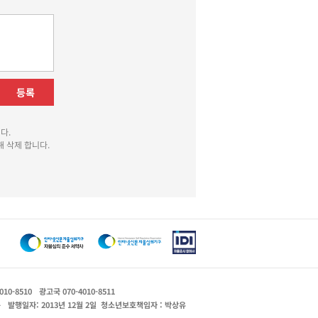
등록
다.
 삭제 합니다.
010-8510
광고국 070-4010-8511
운
발행일자: 2013년 12월 2일
청소년보호책임자 : 박상유