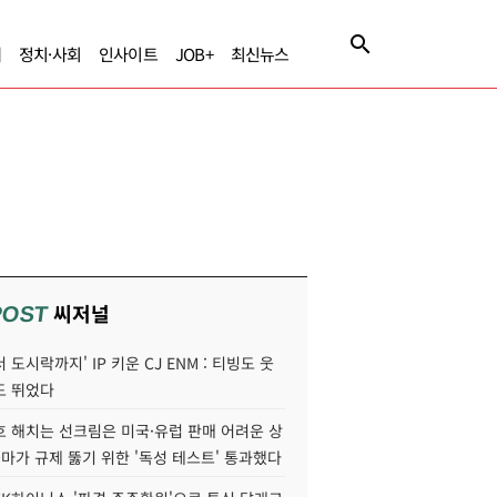
제
정치·사회
인사이트
JOB+
최신뉴스
씨저널
POST
 도시락까지' IP 키운 CJ ENM : 티빙도 웃
도 뛰었다
호 해치는 선크림은 미국·유럽 판매 어려운 상
콜마가 규제 뚫기 위한 '독성 테스트' 통과했다