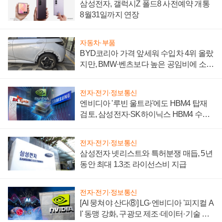
삼성전자, 갤럭시Z 폴드8 사전예약 개통
8월31일까지 연장
자동차·부품
BYD코리아 가격 앞세워 수입차 4위 올랐
지만, BMW·벤츠보다 높은 공임비에 소비
자 불만 폭발
전자·전기·정보통신
엔비디아 '루빈 울트라'에도 HBM4 탑재
검토, 삼성전자·SK하이닉스 HBM4 수율
에 주도권 갈린다
전자·전기·정보통신
삼성전자 넷리스트와 특허분쟁 매듭, 5년
동안 최대 1.3조 라이선스비 지급
전자·전기·정보통신
[AI 뭉쳐야 산다⑧] LG·엔비디아 '피지컬 A
I' 동맹 강화, 구광모 제조·데이터·기술 결