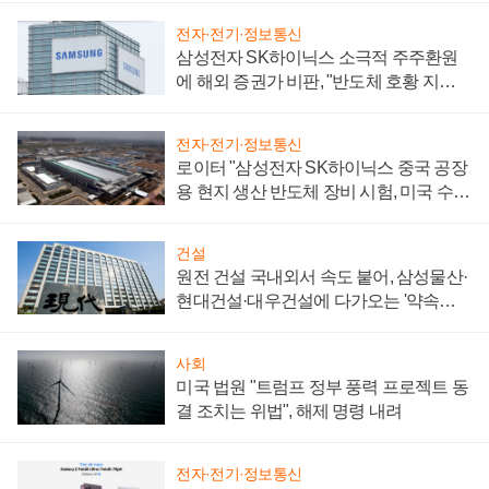
전자·전기·정보통신
삼성전자 SK하이닉스 소극적 주주환원
에 해외 증권가 비판, "반도체 호황 지속
성 의문"
전자·전기·정보통신
로이터 "삼성전자 SK하이닉스 중국 공장
용 현지 생산 반도체 장비 시험, 미국 수출
통제 대비"
건설
원전 건설 국내외서 속도 붙어, 삼성물산·
현대건설·대우건설에 다가오는 '약속의
시간'
사회
미국 법원 "트럼프 정부 풍력 프로젝트 동
결 조치는 위법", 해제 명령 내려
전자·전기·정보통신