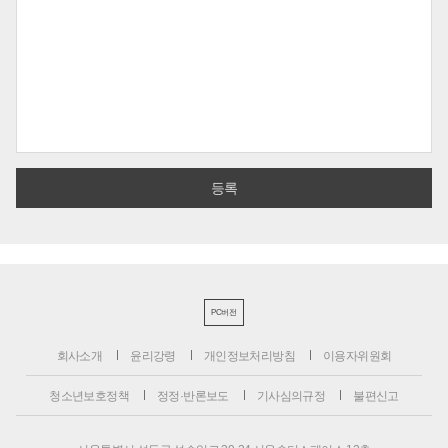
PC버전
회사소개
윤리강령
개인정보처리방침
이용자위원회
청소년보호정책
정정·반론보도
기사심의규정
불편신고