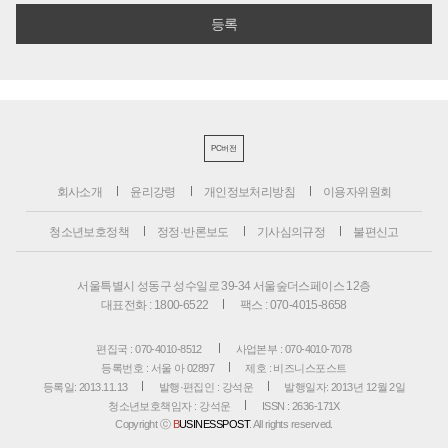
PC버전
회사소개
윤리강령
개인정보처리방침
이용자위원회
청소년보호정책
정정·반론보도
기사심의규정
불편신고
서울특별시 성동구 성수일로 39-34 서울숲더스페이스 12층
대표전화 : 1800-6522
팩스 : 070-4015-8658
편집국 : 070-4010-8512
사업본부 : 070-4010-7078
등록번호 : 서울 아 02897
제호 : 비즈니스포스트
등록일: 2013.11.13
발행·편집인 : 강석운
발행일자: 2013년 12월 2일
청소년보호책임자 : 강석운
ISSN : 2636-171X
Copyright ⓒ
B
USINESSPOST
. All rights reserved.