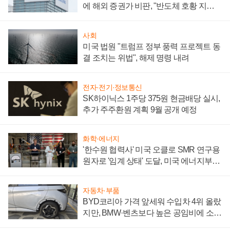
에 해외 증권가 비판, "반도체 호황 지속
성 의문"
사회
미국 법원 "트럼프 정부 풍력 프로젝트 동
결 조치는 위법", 해제 명령 내려
전자·전기·정보통신
SK하이닉스 1주당 375원 현금배당 실시,
추가 주주환원 계획 9월 공개 예정
화학·에너지
'한수원 협력사' 미국 오클로 SMR 연구용
원자로 '임계 상태' 도달, 미국 에너지부
"중요한 이정표"
자동차·부품
BYD코리아 가격 앞세워 수입차 4위 올랐
지만, BMW·벤츠보다 높은 공임비에 소비
자 불만 폭발