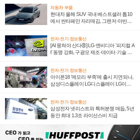
자동차·부품
현대차 올해 SUV 국내 베스트셀러 톱10
에서 싼타페만 자리매김, 그랜저·아반떼
'세단 쌍끌이'로 내수 방어
전자·전기·정보통신
[AI 뭉쳐야 산다⑧] LG·엔비디아 '피지컬 A
I' 동맹 강화, 구광모 제조·데이터·기술 결
집해 종합 로보틱스 기업으로
전자·전기·정보통신
아이폰18 '메모리 부족'에 출시 지연되나,
삼성디스플레이 LG디스플레이 LG이노
텍 '탈애플' 수익 다각화 속도
전자·전기·정보통신
삼성전자 넷리스트와 특허분쟁 매듭, 5년
동안 최대 1.3조 라이선스비 지급