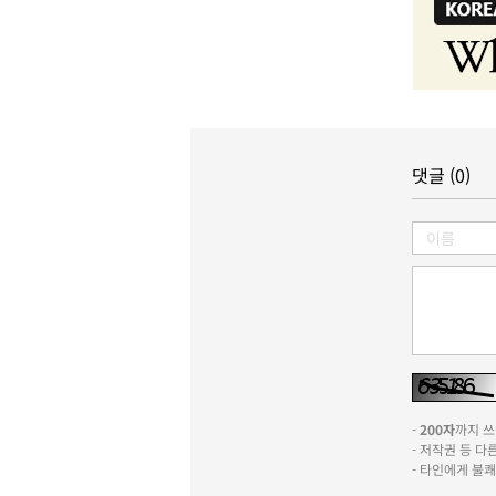
댓글 (0)
-
200자
까지 쓰실
- 저작권 등 
- 타인에게 불