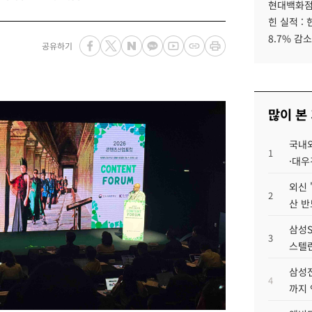
현대백화점그
힌 실적 :
8.7% 감소
공유하기
많이 본
국내외
1
·대우
외신 
2
산 반
삼성S
3
스텔란
삼성전
4
까지