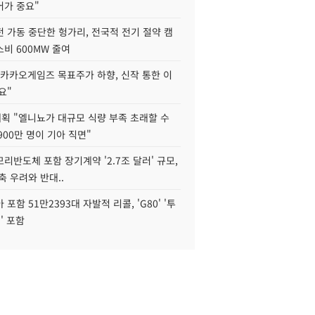
어가 중요"
 가동 중단한 헝가리, 전국적 전기 절약 캠
비 600MW 줄여
"카카오게임즈 목표주가 하향, 신작 통한 이
요"
획 "엘니뇨가 대규모 식량 부족 초래할 수
4900만 명이 기아 직면"
리반도체 포함 장기계약 '2.7조 달러' 규모,
위축 우려와 반대..
포함 51만2393대 자발적 리콜, 'G80' '투
' 포함