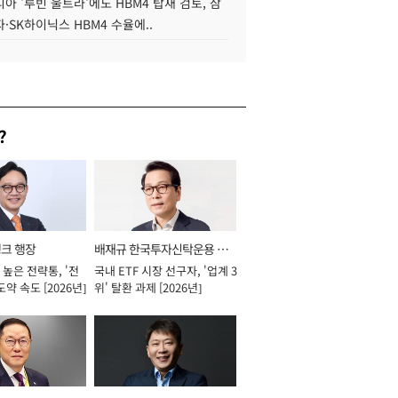
아 '루빈 울트라'에도 HBM4 탑재 검토, 삼
·SK하이닉스 HBM4 수율에..
?
뱅크 행장
배재규 한국투자신탁운용 대
높은 전략통, '전
국내 ETF 시장 선구자, '업계 3
표이사 사장
도약 속도 [2026년]
위' 탈환 과제 [2026년]