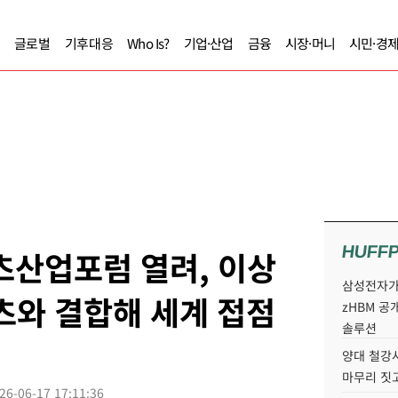
글로벌
기후대응
Who Is?
기업·산업
금융
시장·머니
시민·경
HUFF
텐츠산업포럼 열려, 이상
삼성전자가 
츠와 결합해 세계 접점
zHBM 공
솔루션
양대 철강사
마무리 짓
26-06-17 17:11:36