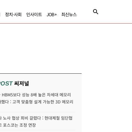
제
정치·사회
인사이트
JOB+
최신뉴스
씨저널
POST
HBM5보다 성능 8배 높은 차세대 메모리
개했다 : 고객 맞춤형 설계 가능한 3D 메모리
 노사 협상 희비 갈렸다 : 현대제철 임단협
고 포스코는 조정 연장