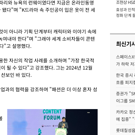
 파리와 뉴욕의 런웨이였다면 지금은 온라인동영
조현상 HS
 됐다"며 "K드라마 속 주인공이 입은 옷이 전 세
효성과 인적 
장
정화 단계 들
 것이 아니라 기획 단계부터 캐릭터와 이야기 속에
녹여내야 한다"며 "그래야 세계 소비자들이 콘텐
최신기
다"고 설명했다.
스페이스X의
활용한 자신의 작업 사례를 소개하며 "가장 한국적
가 하락 
 될 수 있다"고 강조했다. 그는 2024년 12월
선보인 바 있다.
한국 증시 
흐름 피지컬
 산업과의 협력을 강조하며 "패션은 더 이상 혼자 성
증권가 "S
이그룹 SM
카카오 정신
볼
에 집중" "
롯데칠성음료