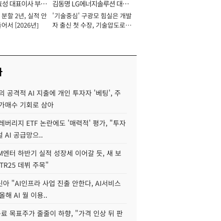
효성 대표이사 부회
김동명 LG에너지솔루션 대표
분할 2년, 실적 안
'기술중심' 구광모 힘실은 개발
이사 사장
어서 [2026년]
자 출신 첫 수장, 기술압도로
경쟁력 확보 사활 [2026년]
사
 공격적 AI 지출에 개인 투자자 '베팅', 주
저가매수 기회로 삼아
레버리지 ETF 논란에도 '매력적' 평가, "투자
 AI 공급망으..
M엔터 하반기 실적 성장세 이어갈 듯, 새 보
TR25 데뷔 주목"
아 "AI인프라 사업 진출 안한다, AI서비스
올해 AI 월 이용..
 목표주가 줄줄이 하향, "가격 인상 뒤 판