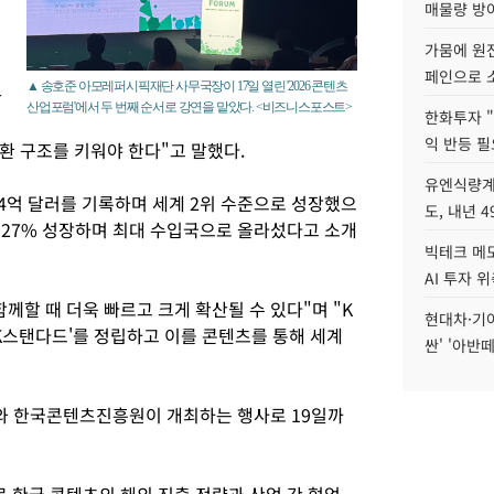
매물량 방
가뭄에 원전
페인으로 소
▲ 송호준 아모레퍼시픽재단 사무국장이 17일 열린 '2026 콘텐츠
만
산업포럼'에서 두 번째 순서로 강연을 맡았다. <비즈니스포스트>
한화투자 
익 반등 필
환 구조를 키워야 한다"고 말했다.
유엔식량계
114억 달러를 기록하며 세계 2위 수준으로 성장했으
도, 내년 
 27% 성장하며 최대 수입국으로 올라섰다고 소개
빅테크 메모
AI 투자 
께할 때 더욱 빠르고 크게 확산될 수 있다"며 "K
현대차·기아 
K스탠다드'를 정립하고 이를 콘텐츠를 통해 세계
싼' '아반떼
와 한국콘텐츠진흥원이 개최하는 행사로 19일까