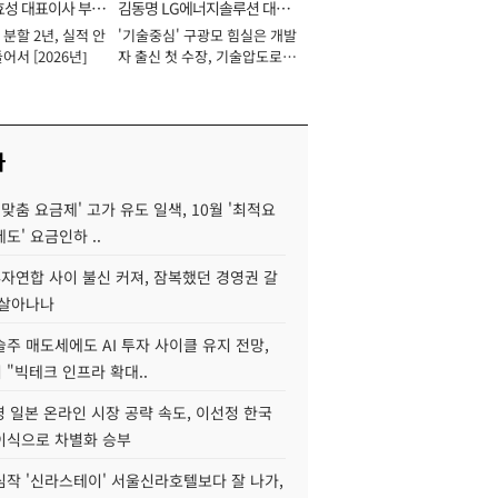
효성 대표이사 부회
김동명 LG에너지솔루션 대표
분할 2년, 실적 안
'기술중심' 구광모 힘실은 개발
이사 사장
어서 [2026년]
자 출신 첫 수장, 기술압도로
경쟁력 확보 사활 [2026년]
사
I 맞춤 요금제' 고가 유도 일색, 10월 '최적요
도' 요금인하 ..
자연합 사이 불신 커져, 잠복했던 경영권 갈
되살아나나
주 매도세에도 AI 투자 사이클 유지 전망,
"빅테크 인프라 확대..
 일본 온라인 시장 공략 속도, 이선정 한국
이식으로 차별화 승부
심작 '신라스테이' 서울신라호텔보다 잘 나가,