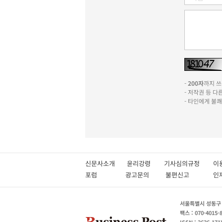
-
200자
까지 쓰실
- 저작권 등 
- 타인에게 불
신문사소개
윤리강령
기사심의규정
이
포럼
광고문의
불편신고
서울특별시 성동구 성
팩스 : 070-4015-
ISSN : 2636-171