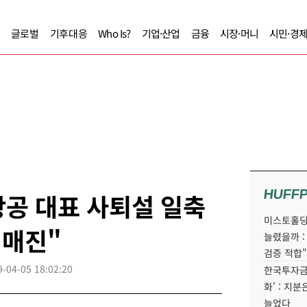
글로벌
기후대응
Who Is?
기업·산업
금융
시장·머니
시민·경
HUFF
공 대표 사퇴설 일축
미스토홀딩
 매진"
늘렸을까 :
검증 적합"
9-04-05 18:02:20
한국투자금
화' : 지
늘었다