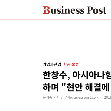
기업과산업
항공·물류
한창수, 아시아나항
하며 "현안 해결에
윤휘종 기자 yhj@businesspost.co.kr
201