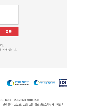
등록
다.
 삭제 합니다.
010-8510
광고국 070-4010-8511
운
발행일자: 2013년 12월 2일
청소년보호책임자 : 박상유