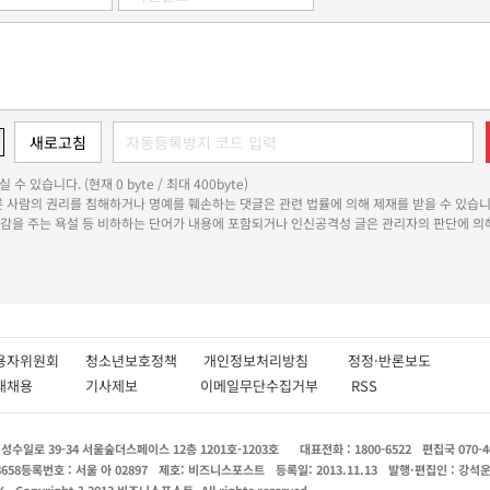
 수 있습니다. (현재 0 byte / 최대 400byte)
다른 사람의 권리를 침해하거나 명예를 훼손하는 댓글은 관련 법률에 의해 제재를 받을 수 있습니
쾌감을 주는 욕설 등 비하하는 단어가 내용에 포함되거나 인신공격성 글은 관리자의 판단에 의해
용자위원회
청소년보호정책
개인정보처리방침
정정·반론보도
인재채용
기사제보
이메일무단수집거부
RSS
수일로 39-34 서울숲더스페이스 12층 1201호-1203호
대표전화 : 1800-6522
편집국 070-4
8658
등록번호 : 서울 아 02897
제호: 비즈니스포스트
등록일: 2013.11.13
발행·편집인 : 강석
X
Copyright ? 2013 비즈니스포스트. All rights reserved.