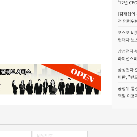
'12년 CE
[김재섭의
전 명령위반
포스코 비롯
현대차 보
삼성전자·넷
라이선스비
삼성전자 
비판, "반
공정위 통
책임 이용