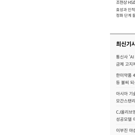
조현상 HS
효성과 인적 
장
정화 단계 들
최신기
통신사 'A
금제 고지제
한미약품 4
등 불씨 
아시아 기술
모간스탠리 
CJ올리브영
성공모델 
이부진 야