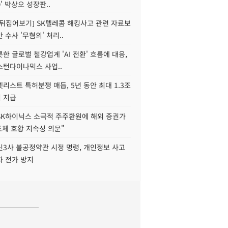
O' 박상오 성장판..
 뒤집어보기] SK텔레콤 해킹사고 관련 자료보
 수사 '무혐의' 처리..
한 글로벌 철강업계 'AI 전환' 흐름에 대응,
스턴다이나믹스 사업..
리스트 특허분쟁 매듭, 5년 동안 최대 1.3조
 지급
SK하이닉스 소극적 주주환원에 해외 증권가
도체 호황 지속성 의문"
신3사 불공정약관 시정 명령, 개인정보 사고
자 전가 방지