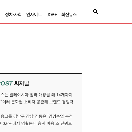
제
정치·사회
인사이트
JOB+
최신뉴스
씨저널
POST
스는 말레이시아 휠라 매장을 왜 14개까지
 "여러 문화권 소비자 공존해 브랜드 경쟁력
융그룹 김남구 장남 김동윤 '경영수업 본격
분은 0.6%에서 멈췄는데 승계 비용 조 단위로