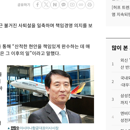
공유하기
[허프 트렌
염 지속되
 불거진 사퇴설을 일축하며 책임경영 의지를 보
 통해 “산적한 현안을 책임있게 완수하는 데 매
많이 본
은 그 이후의 일”이라고 말했다.
외신 
1
산 반
을
국내외
끼
2
·대우
하
삼성전
3
까지
엔비디
무
4
성전자
서
한창수
▲
아시아나항공 대표이사 사장.