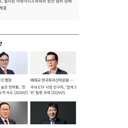
, 필리핀 아보이티즈파워와 원전 협력 양해
 체결
?
뱅크 행장
배재규 한국투자신탁운용 대
높은 전략통, '전
국내 ETF 시장 선구자, '업계 3
표이사 사장
도약 속도 [2026년]
위' 탈환 과제 [2026년]