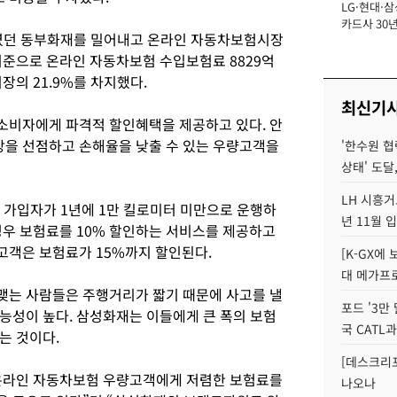
LG·현대·삼
장
카드사 30년
였던 동부화재를 밀어내고 온라인 자동차보험시장
에 '초집중' 
기준으로 온라인 자동차보험 수입보험료 8829억
장의 21.9%를 차지했다.
최신기
소비자에게 파격적 할인혜택을 제공하고 있다. 안
을 선점하고 손해율을 낮출 수 있는 우량고객을
'한수원 협
상태' 도달,
LH 시흥거
가입자가 1년에 1만 킬로미터 미만으로 운행하
년 11월 
경우 보험료를 10% 할인하는 서비스를 제공하고
 고객은 보험료가 15%까지 할인된다.
[K-GX에
대 메가프
맺는 사람들은 주행거리가 짧기 때문에 사고를 낼
포드 '3만
능성이 높다. 삼성화재는 이들에게 큰 폭의 보험
국 CATL과
는 것이다.
[데스크리포
온라인 자동차보험 우량고객에게 저렴한 보험료를
나오나