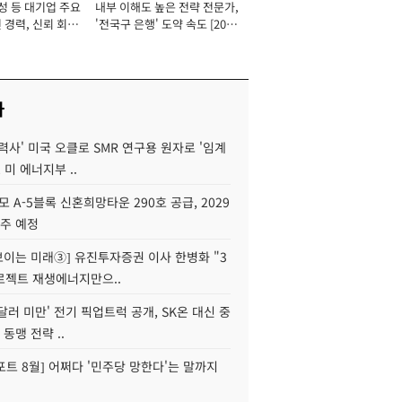
성 등 대기업 주요
내부 이해도 높은 전략 전문가,
 경력, 신뢰 회복
'전국구 은행' 도약 속도 [2026
[2026년]
년]
사
력사' 미국 오클로 SMR 연구용 원자로 '임계
 미 에너지부 ..
모 A-5블록 신혼희망타운 290호 공급, 2029
입주 예정
 보이는 미래③] 유진투자증권 이사 한병화 "3
로젝트 재생에너지만으..
 달러 미만' 전기 픽업트럭 공개, SK온 대신 중
 동맹 전략 ..
트 8월] 어쩌다 '민주당 망한다'는 말까지