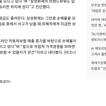
들을 모으고 있다”며 “삼성화재의 브랜드파워도 압
민주당 한
유리한 위치에 섰다”고 진단했다.
'대법관 공
험금도 줄어든다. 삼성화재는 그만큼 손해율을 낮
네이버 대표
험료 중에서 사고가 났을 때 피해자에게 지급한 보
천만 명, 'A
'DL이앤씨
센트러스에
온라인 자동차보험 매출 증가를 바탕으로 손해율이
줄이고 있다”며 “앞으로 직접적 가격경쟁을 피하면
AI 메모
보할 수 있을지가 관건”이라고 내다봤다. [비즈니
고객사 물량
세계기상특
트럼프 "산
배포금지>