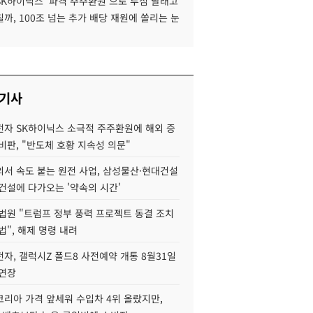
SK하이닉스 '파격 주주환원'으로 투심 달래고
까, 100조 넘는 추가 배당 재원에 쏠리는 눈
 기사
자 SK하이닉스 소극적 주주환원에 해외 증
비판, "반도체 호황 지속성 의문"
서 속도 붙는 원전 사업, 삼성물산·현대건설
건설에 다가오는 '약속의 시간'
법원 "트럼프 정부 풍력 프로젝트 동결 조치
법", 해제 명령 내려
자, 갤럭시Z 폴드8 사전예약 개통 8월31일
 연장
코리아 가격 앞세워 수입차 4위 올랐지만,