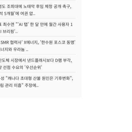
병도 조희대에 노태악 후임 제청 공개 촉구,
석 5개월'에 여권 압..
 최수연 "'AI 탭' 한 달 만에 월간 사용자 1
I 브리핑'..
 SMR 협력사' X에너지, '한수원 포스코 동맹'
너지와 우라늄 ..
리반도체 시장에서 낸드플래시보다 D램 부각,
 선점 수요의 '우선순위'
성 "캐나다 초대형 산불 원인은 기후변화",
림 관리 미흡" 주장에..