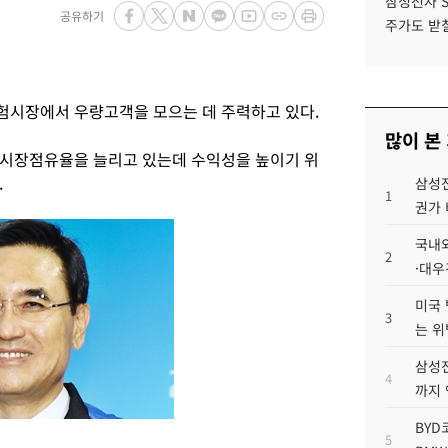
삼성전자 
공유하기
주가도 받칠
험시장에서 우량고객을 모으는 데 주력하고 있다.
많이 본
 시장점유율을 늘리고 있는데 수익성을 높이기 위
.
삼성전
1
권가 
국내외
2
·대우
미국 
3
는 위
삼성전
4
까지
BYD
5