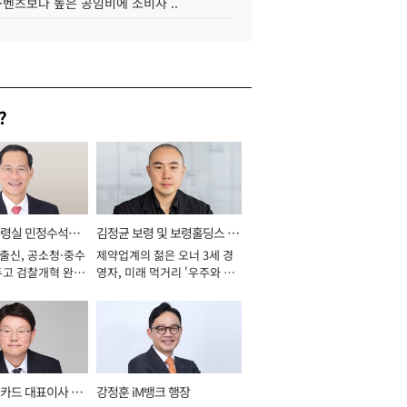
·벤츠보다 높은 공임비에 소비자 ..
?
통령실 민정수석비
김정균 보령 및 보령홀딩스 대
 출신, 공소청·중수
제약업계의 젊은 오너 3세 경
표이사 사장
두고 검찰개혁 완수
영자, 미래 먹거리 '우주와 헬
년]
스케어' 공들여 [2026년]
카드 대표이사 사
강정훈 iM뱅크 행장