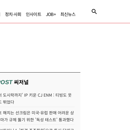
제
정치·사회
인사이트
JOB+
최신뉴스
씨저널
POST
 도시락까지' IP 키운 CJ ENM : 티빙도 웃
도 뛰었다
호 해치는 선크림은 미국·유럽 판매 어려운 상
콜마가 규제 뚫기 위한 '독성 테스트' 통과했다