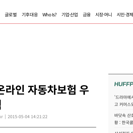
글로벌
기후대응
Who Is?
기업·산업
금융
시장·머니
시민·경
HUFF
온라인 자동차보험 우
'드라마에서
력
고 커머스
바닷속 산
kr
2015-05-04 14:21:22
황 : 한국