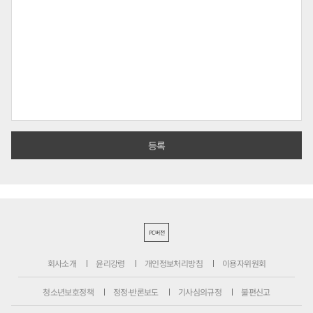
PC버전
회사소개
윤리강령
개인정보처리방침
이용자위원회
청소년보호정책
정정·반론보도
기사심의규정
불편신고