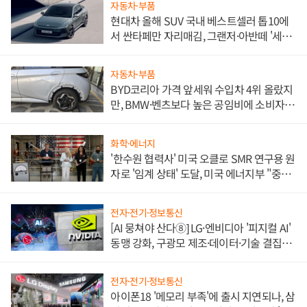
자동차·부품
현대차 올해 SUV 국내 베스트셀러 톱10에
서 싼타페만 자리매김, 그랜저·아반떼 '세단
쌍끌이'로 내수 방어
자동차·부품
BYD코리아 가격 앞세워 수입차 4위 올랐지
만, BMW·벤츠보다 높은 공임비에 소비자
불만 폭발
화학·에너지
'한수원 협력사' 미국 오클로 SMR 연구용 원
자로 '임계 상태' 도달, 미국 에너지부 "중요
한 이정표"
전자·전기·정보통신
[AI 뭉쳐야 산다⑧] LG·엔비디아 '피지컬 AI'
동맹 강화, 구광모 제조·데이터·기술 결집
해 종합 로보틱스 기업으로
전자·전기·정보통신
아이폰18 '메모리 부족'에 출시 지연되나, 삼