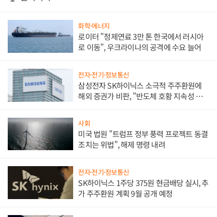
화학·에너지
로이터 "정제연료 3만 톤 한국에서 러시아
로 이동", 우크라이나의 공격에 수요 늘어
전자·전기·정보통신
삼성전자 SK하이닉스 소극적 주주환원에
해외 증권가 비판, "반도체 호황 지속성 의
문"
사회
미국 법원 "트럼프 정부 풍력 프로젝트 동결
조치는 위법", 해제 명령 내려
전자·전기·정보통신
SK하이닉스 1주당 375원 현금배당 실시, 추
가 주주환원 계획 9월 공개 예정