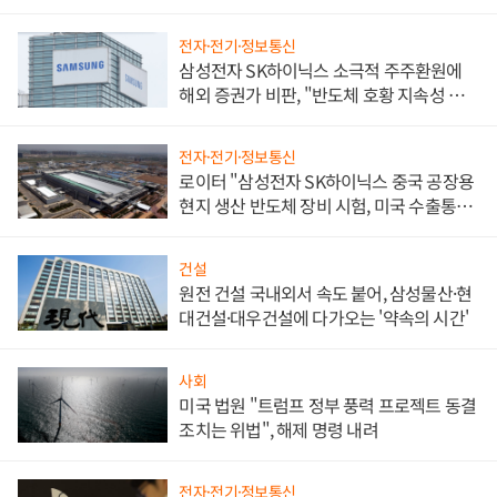
전자·전기·정보통신
삼성전자 SK하이닉스 소극적 주주환원에
해외 증권가 비판, "반도체 호황 지속성 의
문"
전자·전기·정보통신
로이터 "삼성전자 SK하이닉스 중국 공장용
현지 생산 반도체 장비 시험, 미국 수출통제
대비"
건설
원전 건설 국내외서 속도 붙어, 삼성물산·현
대건설·대우건설에 다가오는 '약속의 시간'
사회
미국 법원 "트럼프 정부 풍력 프로젝트 동결
조치는 위법", 해제 명령 내려
전자·전기·정보통신