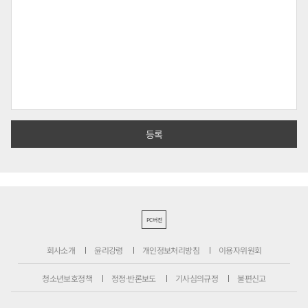
PC버전
회사소개
윤리강령
개인정보처리방침
이용자위원회
청소년보호정책
정정·반론보도
기사심의규정
불편신고