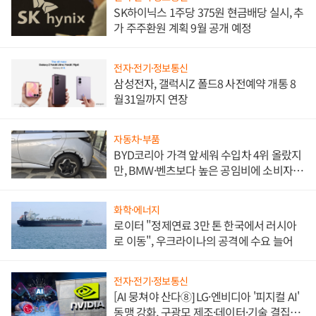
SK하이닉스 1주당 375원 현금배당 실시, 추
가 주주환원 계획 9월 공개 예정
전자·전기·정보통신
삼성전자, 갤럭시Z 폴드8 사전예약 개통 8
월31일까지 연장
자동차·부품
BYD코리아 가격 앞세워 수입차 4위 올랐지
만, BMW·벤츠보다 높은 공임비에 소비자
불만 폭발
화학·에너지
로이터 "정제연료 3만 톤 한국에서 러시아
로 이동", 우크라이나의 공격에 수요 늘어
전자·전기·정보통신
[AI 뭉쳐야 산다⑧] LG·엔비디아 '피지컬 AI'
동맹 강화, 구광모 제조·데이터·기술 결집