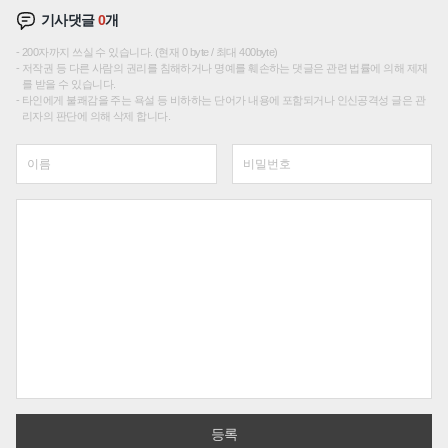
기사댓글
0
개
200자까지 쓰실 수 있습니다. (현재 0 byte / 최대 400byte)
저작권 등 다른 사람의 권리를 침해하거나 명예를 훼손하는 댓글은 관련 법률에 의해 제재
를 받을 수 있습니다.
타인에게 불쾌감을 주는 욕설 등 비하하는 단어가 내용에 포함되거나 인신공격성 글은 관
리자의 판단에 의해 삭제 합니다.