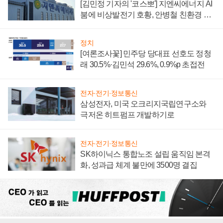
[김민정 기자의 '코스뽀'] 지엔씨에너지 AI
붐에 비상발전기 호황, 안병철 친환경 에
너지 발전전문기업 향한다
정치
[여론조사꽃] 민주당 당대표 선호도 정청
래 30.5%·김민석 29.6%, 0.9%p 초접전
전자·전기·정보통신
삼성전자, 미국 오크리지국립연구소와
극저온 히트펌프 개발하기로
전자·전기·정보통신
SK하이닉스 통합노조 설립 움직임 본격
화, 성과급 체계 불만에 3500명 결집