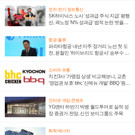
전자·전기·정보통신
SK하이닉스 노사 '성과급 주식 지급' 평행
선, 곽노정 'N% 성과급' 법적 논란 벗을지
주목
항공·물류
파라타항공 내년 미주 장거리 노선 첫 도
전, 윤철민 '하이브리드 항공사' 승부수 통
할까
소비자·유통
치킨3사 '가맹점 상생' 비교해보니, 교촌
'영업권 보호'·bhc '신메뉴 개발'·BBQ '원가
부담'
인터넷·게임·콘텐츠
YG엔터 하반기 빅뱅 월드투어로 실적 성
장 증권가 전망, 신인 보이그룹도 주목
화학·에너지