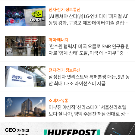
전자·전기·정보통신
[AI 뭉쳐야 산다⑧] LG·엔비디아 '피지컬 AI'
동맹 강화, 구광모 제조·데이터·기술 결집
해 종합 로보틱스 기업으로
화학·에너지
'한수원 협력사' 미국 오클로 SMR 연구용 원
자로 '임계 상태' 도달, 미국 에너지부 "중요
한 이정표"
전자·전기·정보통신
삼성전자 넷리스트와 특허분쟁 매듭, 5년 동
안 최대 1.3조 라이선스비 지급
소비자·유통
이부진 야심작 '신라스테이' 서울신라호텔
보다 잘 나가, 평택·주문진·해남·건대로 성
장판 더 넓힌다