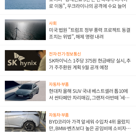
로 이동", 우크라이나의 공격에 수요 늘어
사회
미국 법원 "트럼프 정부 풍력 프로젝트 동결
조치는 위법", 해제 명령 내려
전자·전기·정보통신
SK하이닉스 1주당 375원 현금배당 실시, 추
가 주주환원 계획 9월 공개 예정
자동차·부품
현대차 올해 SUV 국내 베스트셀러 톱10에
서 싼타페만 자리매김, 그랜저·아반떼 '세단
쌍끌이'로 내수 방어
자동차·부품
BYD코리아 가격 앞세워 수입차 4위 올랐지
만, BMW·벤츠보다 높은 공임비에 소비자
불만 폭발