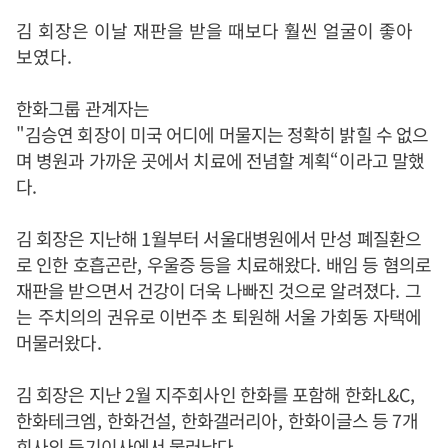
김 회장은 이날 재판을 받을 때보다 훨씬 얼굴이 좋아
보였다.
한화그룹 관계자는
"
김승연 회장이 미국 어디에 머물지는 정확히 밝힐 수 없으
며 병원과 가까운 곳에서 치료에 전념할 계획
“
이라고 말했
다
.
김 회장은 지난해
1
월부터 서울대병원에서 만성 폐질환으
로 인한 호흡곤란
,
우울증 등을 치료해왔다
.
배임 등 혐의로
재판을 받으면서 건강이 더욱 나빠진 것으로 알려졌다
. 그
는
주치의의 권유로 이번주 초 퇴원해 서울 가회동 자택에
머물러왔다
.
김 회장은 지난
2
월 지주회사인 한화를 포함해 한화
L&C,
한화테크엠
,
한화건설
,
한화갤러리아
,
한화이글스 등
7
개
회사의 등기이사에서 물러났다
.