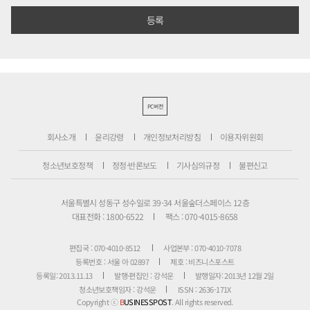
PC버전
회사소개
윤리강령
개인정보처리방침
이용자위원회
청소년보호정책
정정·반론보도
기사심의규정
불편신고
서울특별시 성동구 성수일로 39-34 서울숲더스페이스 12층
대표전화 : 1800-6522
팩스 : 070-4015-8658
편집국 : 070-4010-8512
사업본부 : 070-4010-7078
등록번호 : 서울 아 02897
제호 : 비즈니스포스트
등록일: 2013.11.13
발행·편집인 : 강석운
발행일자: 2013년 12월 2일
청소년보호책임자 : 강석운
ISSN : 2636-171X
Copyright ⓒ
B
USINESSPOST
. All rights reserved.