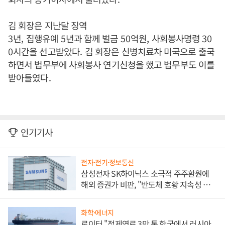
김 회장은 지난달 징역
3
년
,
집행유예
5
년과 함께 벌금
50
억원
,
사회봉사명령
30
0
시간을 선고받았다
.
김 회장은 신병치료차 미국으로 출국
하면서 법무부에 사회봉사 연기신청을 했고 법무부도 이를
받아들였다.
인기기사
전자·전기·정보통신
삼성전자 SK하이닉스 소극적 주주환원에
해외 증권가 비판, "반도체 호황 지속성 의
문"
화학·에너지
로이터 "정제연료 3만 톤 한국에서 러시아