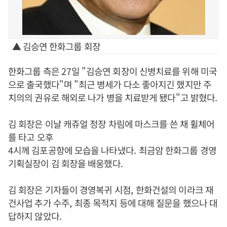
▲ 김승연 한화그룹 회장
한화그룹 측은
27
일
"
김승연 회장이 신병치료를 위해 미국
으로 출국했다
"
며
"
최근 병세가 다소 좋아지긴 했지만 주
치의의 권유로 해외로 나가 병을 치료받게 됐다
"
고 밝혔다
.
김 회장은 이날 캐쥬얼 정장 차림에 마스크를 쓴 채 휠체어
를 타고 오후
4
시께 김포공항에 모습을 나타냈다
.
최금암 한화그룹 경영
기획실장이 김 회장을 배웅했다
.
김 회장은 기자들이 경영복귀 시점
,
한화건설의 이라크 재
건사업 추가 수주
,
최종 목적지 등에 대해 질문을 했으나 대
답하지 않았다
.