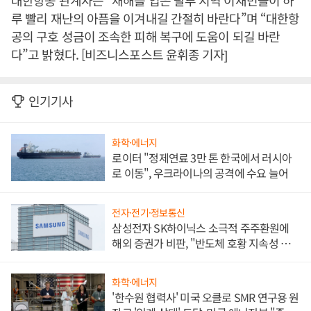
대한항공 관계자는 “재해를 입은 팔루 지역 이재민들이 하
루 빨리 재난의 아픔을 이겨내길 간절히 바란다”며 “대한항
공의 구호 성금이 조속한 피해 복구에 도움이 되길 바란
다”고 밝혔다. [비즈니스포스트 윤휘종 기자]
인기기사
화학·에너지
로이터 "정제연료 3만 톤 한국에서 러시아
로 이동", 우크라이나의 공격에 수요 늘어
전자·전기·정보통신
삼성전자 SK하이닉스 소극적 주주환원에
해외 증권가 비판, "반도체 호황 지속성 의
문"
화학·에너지
'한수원 협력사' 미국 오클로 SMR 연구용 원