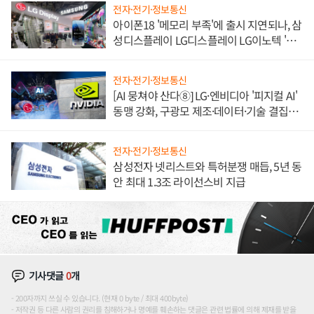
전자·전기·정보통신
아이폰18 '메모리 부족'에 출시 지연되나, 삼
성디스플레이 LG디스플레이 LG이노텍 '탈
애플' 수익 다각화 속도
전자·전기·정보통신
[AI 뭉쳐야 산다⑧] LG·엔비디아 '피지컬 AI'
동맹 강화, 구광모 제조·데이터·기술 결집
해 종합 로보틱스 기업으로
전자·전기·정보통신
삼성전자 넷리스트와 특허분쟁 매듭, 5년 동
안 최대 1.3조 라이선스비 지급
기사댓글
0
개
200자까지 쓰실 수 있습니다. (현재 0 byte / 최대 400byte)
저작권 등 다른 사람의 권리를 침해하거나 명예를 훼손하는 댓글은 관련 법률에 의해 제재를 받을