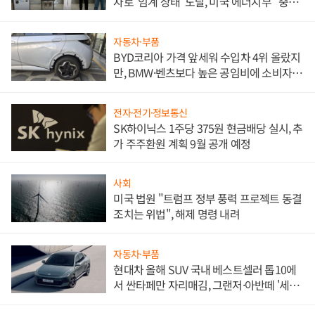
자로 '임계 상태' 도달, 미국 에너지부 "중요
한 이정표"
자동차·부품
BYD코리아 가격 앞세워 수입차 4위 올랐지
만, BMW·벤츠보다 높은 공임비에 소비자
불만 폭발
전자·전기·정보통신
SK하이닉스 1주당 375원 현금배당 실시, 추
가 주주환원 계획 9월 공개 예정
사회
미국 법원 "트럼프 정부 풍력 프로젝트 동결
조치는 위법", 해제 명령 내려
자동차·부품
현대차 올해 SUV 국내 베스트셀러 톱10에
서 싼타페만 자리매김, 그랜저·아반떼 '세단
쌍끌이'로 내수 방어