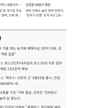
카드 대표이사 사
강정훈 iM뱅크 행장
성 등 대기업 주요
내부 이해도 높은 전략 전문가,
 경력, 신뢰 회복
'전국구 은행' 도약 속도 [2026
[2026년]
년]
사
 가뭄 겪는 농가에 재해자금 3천억 지원, 강
 역량 집중"
스 포스코인터내셔널과 포스코DX 지분 일부
 재원 2조5천억 확보
투스 '제우스: 오만의 신' 8월26일 출시, 진입
MMORPG 내..
고환율 기조' 극복 절실, 조좌진 '인바운드'
늘려 답 찾는다
정말] 민주당 민병덕 "홈플러스 정상화될 때까