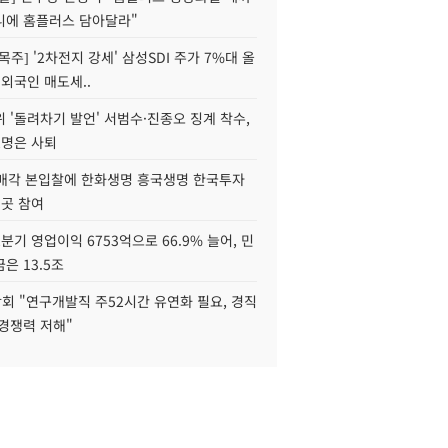
니에 홈플러스 담아달라"
목주] '2차전지 강세' 삼성SDI 주가 7%대 올
 외국인 매도세..
 '돌려차기 발언' 서범수·진종오 징계 착수,
2명은 사퇴
 매각 본입찰에 한화생명 흥국생명 한국투자
3곳 참여
분기 영업이익 6753억으로 66.9% 늘어, 민
은 13.5조
회 "연구개발직 주52시간 유연화 필요, 경직
경쟁력 저해"