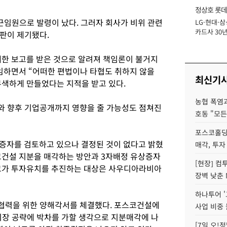
정상호 롯데
근임원으로 발령이 났다. 그러자 회사가 비위 관련
LG·현대·삼
장
카드사 30년
판이 제기됐다.
에 '초집중' 
대한 보고를 받은 것으로 알려져 책임론이 불거지
취임하면서 “어떠한 편법이나 타협도 취하지 않을
최신기
색하게 만들었다는 지적을 받고 있다.
농협 폭염과
와 향후 기업공개까지 영향을 줄 가능성도 점쳐진
호동 "모든
포스코홀딩
증자를 검토하고 있으나 결정된 것이 없다고 밝혔
매각, 투자
코건설 지분을 매각하는 방안과 3자배정 유상증자
[현장] 컴
스코가 투자유치를 추진하는 대상은 사우디아라비아
장벽 낮춘 
하나투어 '
협력을 위한 양해각서를 체결했다. 포스코건설에
사업 비중 
시장 공략에 박차를 가할 생각으로 지분매각에 나
[7일 오!