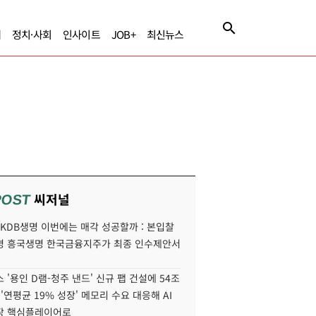
제
정치·사회
인사이트
JOB+
최신뉴스
씨저널
POST
' KDB생명 이번에는 매각 성공할까 : 본입찰
명 흥국생명 한국금융지주가 최종 인수제안서
 '용인 D램-청주 낸드' 신규 팹 건설에 54조
 '연평균 19% 성장' 메모리 수요 대응해 AI
장 핵심플레이어로