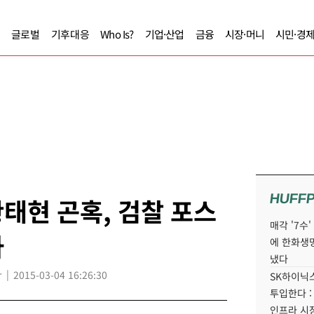
글로벌
기후대응
Who Is?
기업·산업
금융
시장·머니
시민·경
HUFF
태현 곤혹, 검찰 포스
매각 '7수
사
에 한화생
냈다
r
2015-03-04 16:26:30
SK하이닉스
투입한다 :
인프라 시