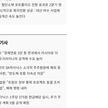
 첨단소재 포트폴리오 전환 효과로 2분기 영
01억으로 흑자전환 성공 : 대산·여수 사업재
질개선 속도 높인다
 기사
 "정제연료 3만 톤 한국에서 러시아로 이
 우크라이나의 공격에 수요 늘어
자 SK하이닉스 소극적 주주환원에 해외 증
비판, "반도체 호황 지속성 의문"
법원 "트럼프 정부 풍력 프로젝트 동결 조치
법", 해제 명령 내려
이닉스 1주당 375원 현금배당 실시, 추가 주
 계획 9월 공개 예정