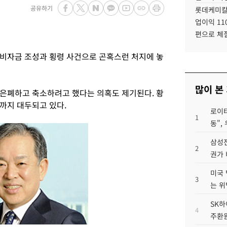
공유하기
롯데케미칼
업이익 11
편으로 체
비자금 조성과 횡령 사건으로 곤혹스런 처지에 놓
많이 본
은폐하고 축소하려고 했다는 의혹도 제기된다. 황
까지 대두되고 있다.
로이터
1
동",
삼성전
2
권가 
미국 
3
는 위
SK하
4
주환원