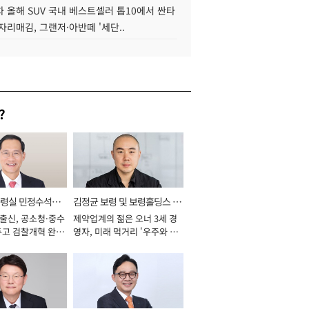
 올해 SUV 국내 베스트셀러 톱10에서 싼타
자리매김, 그랜저·아반떼 '세단..
?
통령실 민정수석비
김정균 보령 및 보령홀딩스 대
 출신, 공소청·중수
제약업계의 젊은 오너 3세 경
표이사 사장
두고 검찰개혁 완수
영자, 미래 먹거리 '우주와 헬
년]
스케어' 공들여 [2026년]