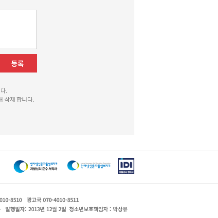
등록
다.
 삭제 합니다.
010-8510
광고국 070-4010-8511
운
발행일자: 2013년 12월 2일
청소년보호책임자 : 박상유