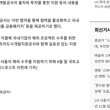
개발공사의 출자와 투자를 통한 지원 등의 내용을
LG·현대·삼
장
카드사 30년
에 '초집중' 
사는 이번 협약을 통해 협력을 활성화하고 국내
출 금융패키지’ 등을 제공하기로 했다.
최신기
 치열해 국내기업의 해외 프로젝트 수주를 위한
증권가 "
인프라도시개발지원공사와 함께 실효성 있는 지원
대, 부진한
테슬라 스페
들의 해외 수주를 지원하기 위해 6월 말 국토교
성전자 S
니스포스트 이한재 기자]
영화 '스파
년 영화 '
'한수원 협
상태' 도달,
배포금지>
LH 시흥거
년 11월 