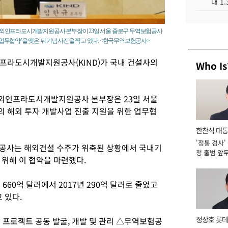
대 1
해외인프라도시개발지원공사 본부장이 23일 서울 종로구 무역보험공사
업무협약’을 맺은 뒤 기념사진을 찍고 있다. <한국무역보험공사>
인프라도시개발지원공사(KIND)가 국내 건설사의
Who Is
외인프라도시개발지원공사 본부장은 23일 서울
 해외 투자 개발사업 진출 지원을 위한 업무협
한찬식 대
'정통 검사'
서관
사는 해외건설 수주가 위축된 상황에서 국내기
청 출범 앞
 위해 이 협약을 마련했다.
맡아 [2026
660억 달러에서 2017년 290억 달러로 줄었고
 있다.
정상호 롯데
 프로젝트 공동 발굴, 개발 및 관리 △무역보험공