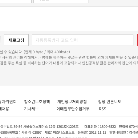
 수 있습니다. (현재 0 byte / 최대 400byte)
다른 사람의 권리를 침해하거나 명예를 훼손하는 댓글은 관련 법률에 의해 제재를 받을 수 있습니
쾌감을 주는 욕설 등 비하하는 단어가 내용에 포함되거나 인신공격성 글은 관리자의 판단에 의해
용자위원회
청소년보호정책
개인정보처리방침
정정·반론보도
인재채용
기사제보
이메일무단수집거부
RSS
수일로 39-34 서울숲더스페이스 12층 1201호-1203호
대표전화 : 1800-6522
편집국 070-4
8658
등록번호 : 서울 아 02897
제호: 비즈니스포스트
등록일: 2013.11.13
발행·편집인 : 강석
X
Copyright ? 2013 비즈니스포스트. All rights reserved.