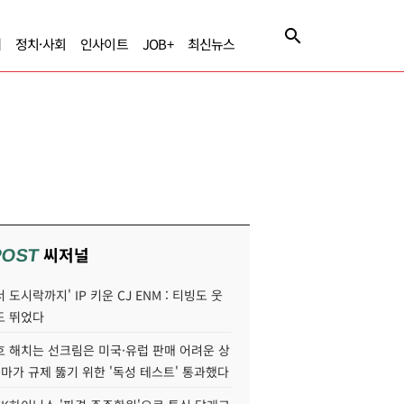
제
정치·사회
인사이트
JOB+
최신뉴스
씨저널
POST
 도시락까지' IP 키운 CJ ENM : 티빙도 웃
도 뛰었다
호 해치는 선크림은 미국·유럽 판매 어려운 상
콜마가 규제 뚫기 위한 '독성 테스트' 통과했다