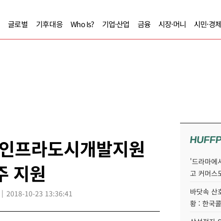
글로벌
기후대응
Who Is?
기업·산업
금융
시장·머니
시민·경
HUFF
외인프라도시개발지원
'드라마에서
주 지원
고 커머스
바닷속 산
2018-10-23 13:36:41
황 : 한국