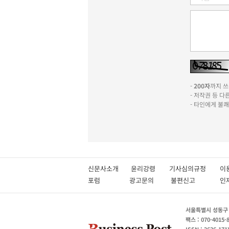
-
200자
까지 쓰실
- 저작권 등 
- 타인에게 불
신문사소개
윤리강령
기사심의규정
이
포럼
광고문의
불편신고
서울특별시 성동구 성
팩스 : 070-4015-
ISSN : 2636-171