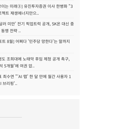
 보이는 미래③] 유진투자증권 이사 한병화 "3
로젝트 재생에너지만으..
 달러 미만' 전기 픽업트럭 공개, SK온 대신 중
 동맹 전략 ..
트 8월] 어쩌다 '민주당 망한다'는 말까지
병도 조희대에 노태악 후임 제청 공개 촉구,
석 5개월'에 여권 압..
 최수연 "'AI 탭' 한 달 만에 월간 사용자 1
I 브리핑'..