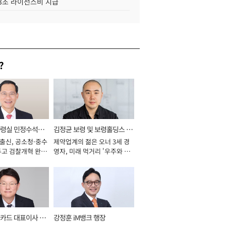
.3조 라이선스비 지급
?
통령실 민정수석비
김정균 보령 및 보령홀딩스 대
 출신, 공소청·중수
제약업계의 젊은 오너 3세 경
표이사 사장
두고 검찰개혁 완수
영자, 미래 먹거리 '우주와 헬
년]
스케어' 공들여 [2026년]
카드 대표이사 사
강정훈 iM뱅크 행장