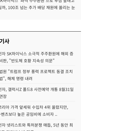
SK하이닉스 '파격 주주환원'으로 투심 달래고
까, 100조 넘는 추가 배당 재원에 쏠리는 눈
 기사
자 SK하이닉스 소극적 주주환원에 해외 증
비판, "반도체 호황 지속성 의문"
법원 "트럼프 정부 풍력 프로젝트 동결 조치
법", 해제 명령 내려
자, 갤럭시Z 폴드8 사전예약 개통 8월31일
 연장
코리아 가격 앞세워 수입차 4위 올랐지만,
·벤츠보다 높은 공임비에 소비자 ..
자 넷리스트와 특허분쟁 매듭, 5년 동안 최