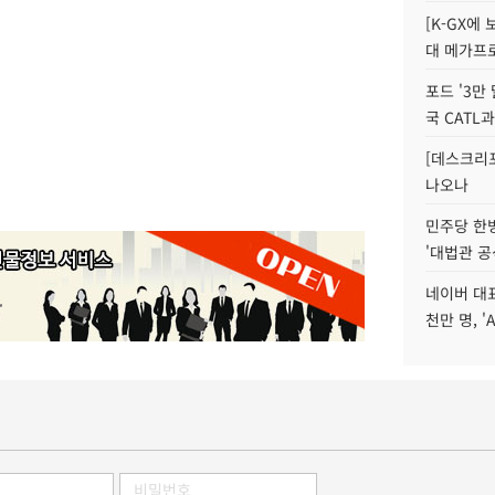
[K-GX에
대 메가프
포드 '3만
국 CATL과
[데스크리포
나오나
민주당 한
'대법관 공
네이버 대표
천만 명, 'A