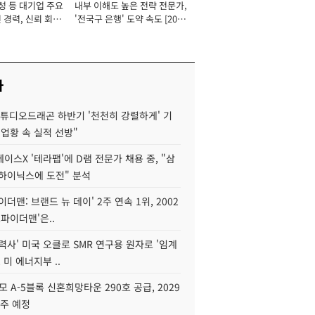
성 등 대기업 주요
내부 이해도 높은 전략 전문가,
 경력, 신뢰 회복
'전국구 은행' 도약 속도 [2026
[2026년]
년]
사
스튜디오드래곤 하반기 '천천히 강렬하게' 기
 업황 속 실적 선방"
이스X '테라팹'에 D램 전문가 채용 중, "삼
K하이닉스에 도전" 분석
이더맨: 브랜드 뉴 데이' 2주 연속 1위, 2002
스파이더맨'은..
력사' 미국 오클로 SMR 연구용 원자로 '임계
 미 에너지부 ..
모 A-5블록 신혼희망타운 290호 공급, 2029
입주 예정