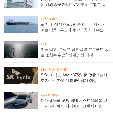
에 해외 증권가 비판, "반도체 호황 지속
성 의문"
화학·에너지
로이터 "정제연료 3만 톤 한국에서 러시
아로 이동", 우크라이나의 공격에 수요 늘
어
사회
미국 법원 "트럼프 정부 풍력 프로젝트 동
결 조치는 위법", 해제 명령 내려
전자·전기·정보통신
SK하이닉스 1주당 375원 현금배당 실시,
추가 주주환원 계획 9월 공개 예정
자동차·부품
현대차 올해 SUV 국내 베스트셀러 톱10
에서 싼타페만 자리매김, 그랜저·아반떼
'세단 쌍끌이'로 내수 방어