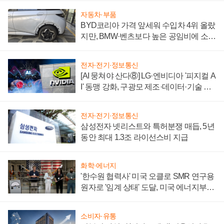
자동차·부품
BYD코리아 가격 앞세워 수입차 4위 올랐
지만, BMW·벤츠보다 높은 공임비에 소비
자 불만 폭발
전자·전기·정보통신
[AI 뭉쳐야 산다⑧] LG·엔비디아 '피지컬 A
I' 동맹 강화, 구광모 제조·데이터·기술 결
집해 종합 로보틱스 기업으로
전자·전기·정보통신
삼성전자 넷리스트와 특허분쟁 매듭, 5년
동안 최대 1.3조 라이선스비 지급
화학·에너지
'한수원 협력사' 미국 오클로 SMR 연구용
원자로 '임계 상태' 도달, 미국 에너지부
"중요한 이정표"
소비자·유통