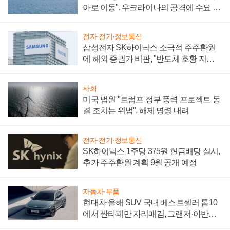
아로 이동", 우크라이나의 공격에 수요 늘
어
전자·전기·정보통신
삼성전자 SK하이닉스 소극적 주주환원
에 해외 증권가 비판, "반도체 호황 지속
성 의문"
사회
미국 법원 "트럼프 정부 풍력 프로젝트 동
결 조치는 위법", 해제 명령 내려
전자·전기·정보통신
SK하이닉스 1주당 375원 현금배당 실시,
추가 주주환원 계획 9월 공개 예정
자동차·부품
현대차 올해 SUV 국내 베스트셀러 톱10
에서 싼타페만 자리매김, 그랜저·아반떼
'세단 쌍끌이'로 내수 방어