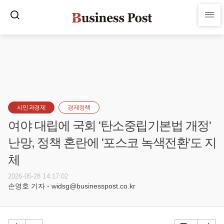
시민과경제
경제정책
여야 대립에 국회 '탄소중립기본법 개정'
난망, 정책 혼란에 '포스코 녹색전환'도 지
체
2026-05-28 14:17:02
손영호 기자 - widsg@businesspost.co.kr