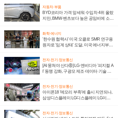
자동차·부품
BYD코리아 가격 앞세워 수입차 4위 올랐
지만, BMW·벤츠보다 높은 공임비에 소비
자 불만 폭발
화학·에너지
'한수원 협력사' 미국 오클로 SMR 연구용
원자로 '임계 상태' 도달, 미국 에너지부
"중요한 이정표"
전자·전기·정보통신
[AI 뭉쳐야 산다⑧] LG·엔비디아 '피지컬 A
I' 동맹 강화, 구광모 제조·데이터·기술 결
집해 종합 로보틱스 기업으로
전자·전기·정보통신
아이폰18 '메모리 부족'에 출시 지연되나,
삼성디스플레이 LG디스플레이 LG이노
텍 '탈애플' 수익 다각화 속도
전자·전기·정보통신