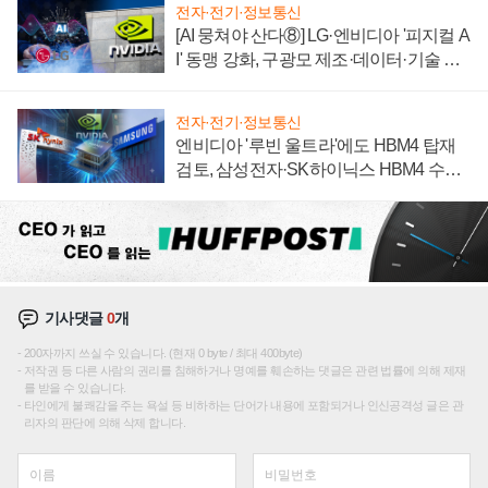
전자·전기·정보통신
[AI 뭉쳐야 산다⑧] LG·엔비디아 '피지컬 A
I' 동맹 강화, 구광모 제조·데이터·기술 결
집해 종합 로보틱스 기업으로
전자·전기·정보통신
엔비디아 '루빈 울트라'에도 HBM4 탑재
검토, 삼성전자·SK하이닉스 HBM4 수율
에 주도권 갈린다
기사댓글
0
개
200자까지 쓰실 수 있습니다. (현재 0 byte / 최대 400byte)
저작권 등 다른 사람의 권리를 침해하거나 명예를 훼손하는 댓글은 관련 법률에 의해 제재
를 받을 수 있습니다.
타인에게 불쾌감을 주는 욕설 등 비하하는 단어가 내용에 포함되거나 인신공격성 글은 관
리자의 판단에 의해 삭제 합니다.