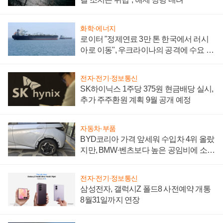
화학·에너지
로이터 "정제연료 3만 톤 한국에서 러시
아로 이동", 우크라이나의 공격에 수요 늘
어
전자·전기·정보통신
SK하이닉스 1주당 375원 현금배당 실시,
추가 주주환원 계획 9월 공개 예정
자동차·부품
BYD코리아 가격 앞세워 수입차 4위 올랐
지만, BMW·벤츠보다 높은 공임비에 소비
자 불만 폭발
전자·전기·정보통신
삼성전자, 갤럭시Z 폴드8 사전예약 개통
8월31일까지 연장