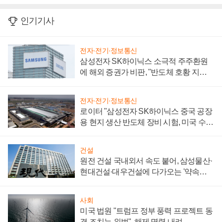
인기기사
전자·전기·정보통신
삼성전자 SK하이닉스 소극적 주주환원
에 해외 증권가 비판, "반도체 호황 지속
성 의문"
전자·전기·정보통신
로이터 "삼성전자 SK하이닉스 중국 공장
용 현지 생산 반도체 장비 시험, 미국 수출
통제 대비"
건설
원전 건설 국내외서 속도 붙어, 삼성물산·
현대건설·대우건설에 다가오는 '약속의
시간'
사회
미국 법원 "트럼프 정부 풍력 프로젝트 동
결 조치는 위법", 해제 명령 내려