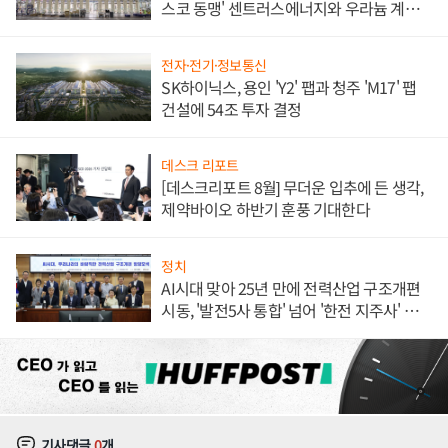
스코 동맹' 센트러스에너지와 우라늄 계약
체결
전자·전기·정보통신
SK하이닉스, 용인 'Y2' 팹과 청주 'M17' 팹
건설에 54조 투자 결정
데스크 리포트
[데스크리포트 8월] 무더운 입추에 든 생각,
제약바이오 하반기 훈풍 기대한다
정치
AI시대 맞아 25년 만에 전력산업 구조개편
시동, '발전5사 통합' 넘어 '한전 지주사' 재편
론도
기사댓글
0
개