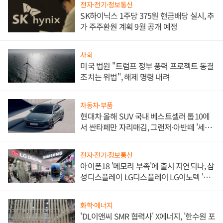
전자·전기·정보통신
SK하이닉스 1주당 375원 현금배당 실시, 추
가 주주환원 계획 9월 공개 예정
사회
미국 법원 "트럼프 정부 풍력 프로젝트 동결
조치는 위법", 해제 명령 내려
자동차·부품
현대차 올해 SUV 국내 베스트셀러 톱10에
서 싼타페만 자리매김, 그랜저·아반떼 '세단
쌍끌이'로 내수 방어
전자·전기·정보통신
아이폰18 '메모리 부족'에 출시 지연되나, 삼
성디스플레이 LG디스플레이 LG이노텍 '탈
애플' 수익 다각화 속도
화학·에너지
'DL이앤씨 SMR 협력사' X에너지, '한수원 포