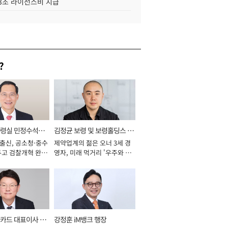
.3조 라이선스비 지급
?
통령실 민정수석비
김정균 보령 및 보령홀딩스 대
 출신, 공소청·중수
제약업계의 젊은 오너 3세 경
표이사 사장
두고 검찰개혁 완수
영자, 미래 먹거리 '우주와 헬
년]
스케어' 공들여 [2026년]
카드 대표이사 사
강정훈 iM뱅크 행장