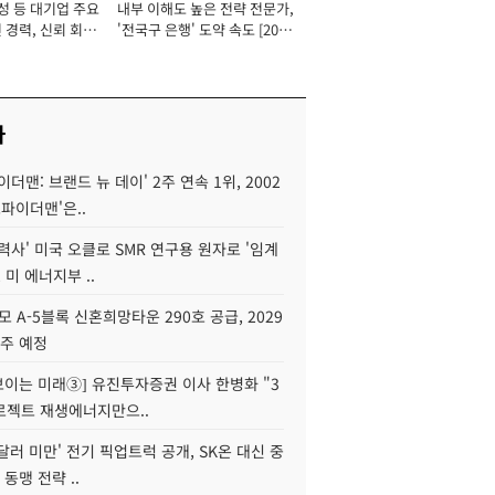
성 등 대기업 주요
내부 이해도 높은 전략 전문가,
 경력, 신뢰 회복
'전국구 은행' 도약 속도 [2026
[2026년]
년]
사
이더맨: 브랜드 뉴 데이' 2주 연속 1위, 2002
스파이더맨'은..
력사' 미국 오클로 SMR 연구용 원자로 '임계
 미 에너지부 ..
모 A-5블록 신혼희망타운 290호 공급, 2029
입주 예정
 보이는 미래③] 유진투자증권 이사 한병화 "3
로젝트 재생에너지만으..
 달러 미만' 전기 픽업트럭 공개, SK온 대신 중
 동맹 전략 ..