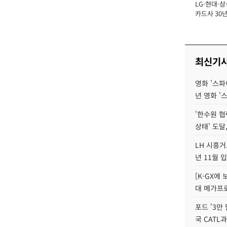
LG·현대·삼
장
카드사 30년
에 '초집중' 
최신기
영화 '스파
년 영화 '
'한수원 협
상태' 도달,
LH 시흥거
년 11월 
[K-GX에
대 메가프
포드 '3만
국 CATL과