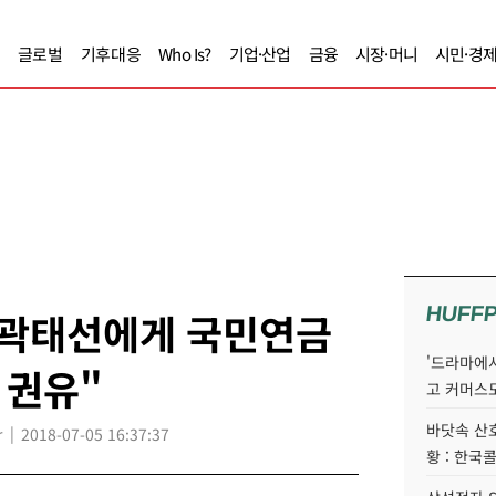
글로벌
기후대응
Who Is?
기업·산업
금융
시장·머니
시민·경
HUFF
 곽태선에게 국민연금
'드라마에서
 권유"
고 커머스
바닷속 산
r
2018-07-05 16:37:37
황 : 한국