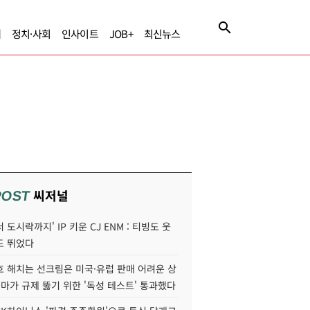
제
정치·사회
인사이트
JOB+
최신뉴스
씨저널
POST
 도시락까지' IP 키운 CJ ENM : 티빙도 웃
도 뛰었다
호 해치는 선크림은 미국·유럽 판매 어려운 상
콜마가 규제 뚫기 위한 '독성 테스트' 통과했다