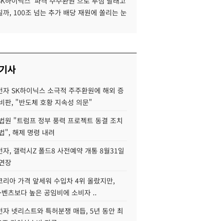
SK하이닉스 '파격 주주환원'으로 투심 달래고
까, 100조 넘는 추가 배당 재원에 쏠리는 눈
 기사
자 SK하이닉스 소극적 주주환원에 해외 증
비판, "반도체 호황 지속성 의문"
법원 "트럼프 정부 풍력 프로젝트 동결 조치
법", 해제 명령 내려
자, 갤럭시Z 폴드8 사전예약 개통 8월31일
 연장
코리아 가격 앞세워 수입차 4위 올랐지만,
·벤츠보다 높은 공임비에 소비자 ..
자 넷리스트와 특허분쟁 매듭, 5년 동안 최