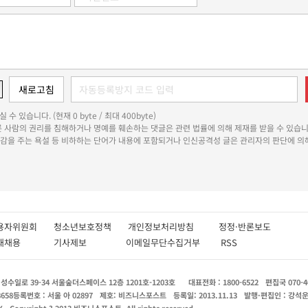
 수 있습니다. (현재 0 byte / 최대 400byte)
다른 사람의 권리를 침해하거나 명예를 훼손하는 댓글은 관련 법률에 의해 제재를 받을 수 있습니
쾌감을 주는 욕설 등 비하하는 단어가 내용에 포함되거나 인신공격성 글은 관리자의 판단에 의해
용자위원회
청소년보호정책
개인정보처리방침
정정·반론보도
인재채용
기사제보
이메일무단수집거부
RSS
수일로 39-34 서울숲더스페이스 12층 1201호-1203호
대표전화 : 1800-6522
편집국 070-4
8658
등록번호 : 서울 아 02897
제호: 비즈니스포스트
등록일: 2013.11.13
발행·편집인 : 강석
X
Copyright ? 2013 비즈니스포스트. All rights reserved.