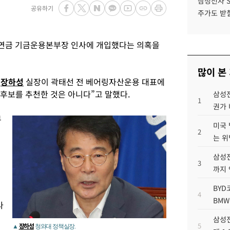
삼성전자 
공유하기
주가도 받칠
연금 기금운용본부장 인사에 개입했다는 의혹을
많이 본
“
장하성
실장이 곽태선 전 베어링자산운용 대표에
“후보를 추천한 것은 아니다”고 말했다.
삼성전
1
권가 
뷰
미국 
2
는 위
삼성전
3
까지
BYD
4
BMW
라
삼성전
5
장하성
▲
청와대 정책실장.