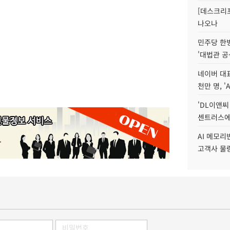
[데스크리포
나오나
민주당 한
'대법관 공
네이버 대표
천만 명, 'A
'DL이앤씨
센트러스에
AI 메모
고객사 물량