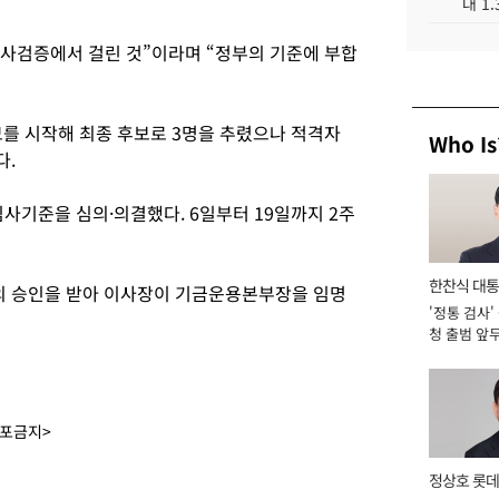
대 1
인사검증에서 걸린 것”이라며 “정부의 기준에 부합
를 시작해 최종 후보로 3명을 추렸으나 적격자
Who Is
다.
사기준을 심의·의결했다. 6일부터 19일까지 2주
한찬식 대
 승인을 받아 이사장이 기금운용본부장을 임명
'정통 검사'
서관
청 출범 앞
맡아 [2026
배포금지>
정상호 롯데