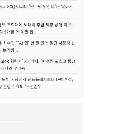
트 8월] 어쩌다 '민주당 망한다'는 말까지
병도 조희대에 노태악 후임 제청 공개 촉구,
석 5개월'에 여권 압..
 최수연 "'AI 탭' 한 달 만에 월간 사용자 1
I 브리핑'..
 SMR 협력사' X에너지, '한수원 포스코 동맹'
너지와 우라늄 ..
리반도체 시장에서 낸드플래시보다 D램 부각,
 선점 수요의 '우선순위'