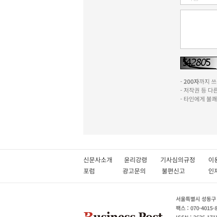
-
200자
까지 쓰실
- 저작권 등 
- 타인에게 불
신문사소개
윤리강령
기사심의규정
이
포럼
광고문의
불편신고
서울특별시 성동구 성
팩스 : 070-4015-
ISSN : 2636-171