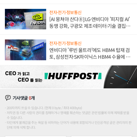
전자·전기·정보통신
[AI 뭉쳐야 산다⑧] LG·엔비디아 '피지컬 AI'
동맹 강화, 구광모 제조·데이터·기술 결집
해 종합 로보틱스 기업으로
전자·전기·정보통신
엔비디아 '루빈 울트라'에도 HBM4 탑재 검
토, 삼성전자·SK하이닉스 HBM4 수율에 주
도권 갈린다
기사댓글
0
개
200자까지 쓰실 수 있습니다. (현재 0 byte / 최대 400byte)
저작권 등 다른 사람의 권리를 침해하거나 명예를 훼손하는 댓글은 관련 법률에 의해 제재를 받을
수 있습니다.
타인에게 불쾌감을 주는 욕설 등 비하하는 단어가 내용에 포함되거나 인신공격성 글은 관리자의 판
단에 의해 삭제 합니다.