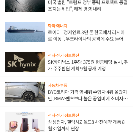
미국 법원 "트럼프 정부 풍력 프로젝트 동결
조치는 위법", 해제 명령 내려
화학·에너지
로이터 "정제연료 3만 톤 한국에서 러시아
로 이동", 우크라이나의 공격에 수요 늘어
전자·전기·정보통신
SK하이닉스 1주당 375원 현금배당 실시, 추
가 주주환원 계획 9월 공개 예정
자동차·부품
BYD코리아 가격 앞세워 수입차 4위 올랐지
만, BMW·벤츠보다 높은 공임비에 소비자
불만 폭발
전자·전기·정보통신
삼성전자, 갤럭시Z 폴드8 사전예약 개통 8
월31일까지 연장