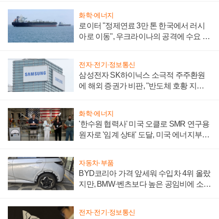
화학·에너지
로이터 "정제연료 3만 톤 한국에서 러시
아로 이동", 우크라이나의 공격에 수요 늘
어
전자·전기·정보통신
삼성전자 SK하이닉스 소극적 주주환원
에 해외 증권가 비판, "반도체 호황 지속
성 의문"
화학·에너지
'한수원 협력사' 미국 오클로 SMR 연구용
원자로 '임계 상태' 도달, 미국 에너지부
"중요한 이정표"
자동차·부품
BYD코리아 가격 앞세워 수입차 4위 올랐
지만, BMW·벤츠보다 높은 공임비에 소비
자 불만 폭발
전자·전기·정보통신