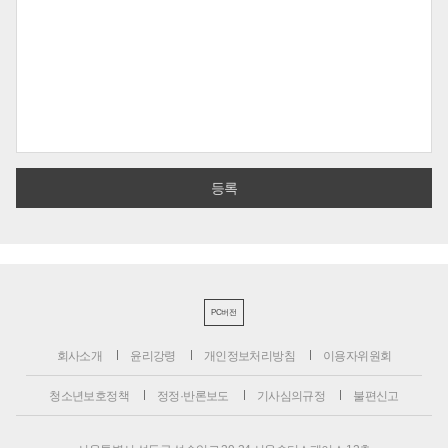
PC버전
회사소개
윤리강령
개인정보처리방침
이용자위원회
청소년보호정책
정정·반론보도
기사심의규정
불편신고