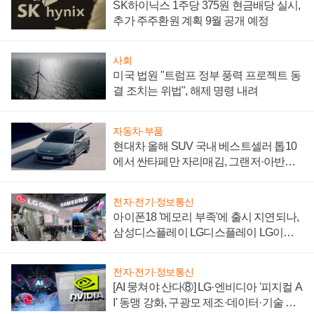
SK하이닉스 1주당 375원 현금배당 실시,
추가 주주환원 계획 9월 공개 예정
사회
미국 법원 "트럼프 정부 풍력 프로젝트 동
결 조치는 위법", 해제 명령 내려
자동차·부품
현대차 올해 SUV 국내 베스트셀러 톱10
에서 싼타페만 자리매김, 그랜저·아반떼
'세단 쌍끌이'로 내수 방어
전자·전기·정보통신
아이폰18 '메모리 부족'에 출시 지연되나,
삼성디스플레이 LG디스플레이 LG이노
텍 '탈애플' 수익 다각화 속도
전자·전기·정보통신
[AI 뭉쳐야 산다⑧] LG·엔비디아 '피지컬 A
I' 동맹 강화, 구광모 제조·데이터·기술 결