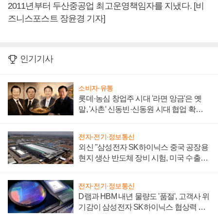
2011년부터 두산중공업 최고운영책임자를 지냈다. [비
즈니스포스트 장윤경 기자]
인기기사
소비자·유통
롯데·농심 창업주 시대 '라면 앙금'은 옛
말, '사촌' 신동빈·신동원 시대 협업 확대
일로
전자·전기·정보통신
외신 "삼성전자 SK하이닉스 중국 공장용
현지 생산 반도체 장비 시험, 미국 수출통
제 대비"
전자·전기·정보통신
D램과 HBM 내년 물량도 '품절', 고객사 위
기감이 삼성전자 SK하이닉스 협상력 더
키워