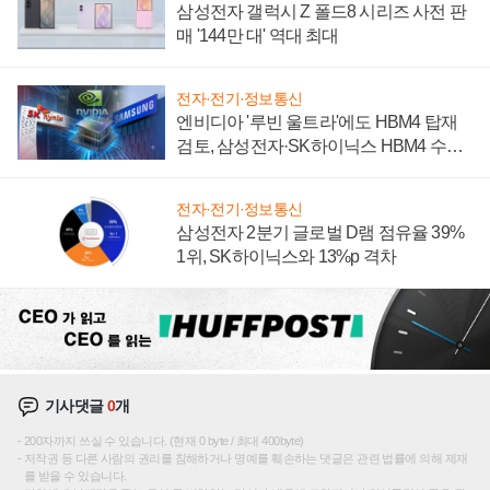
삼성전자 갤럭시 Z 폴드8 시리즈 사전 판
매 '144만 대' 역대 최대
전자·전기·정보통신
엔비디아 '루빈 울트라'에도 HBM4 탑재
검토, 삼성전자·SK하이닉스 HBM4 수율
에 주도권 갈린다
전자·전기·정보통신
삼성전자 2분기 글로벌 D램 점유율 39%
1위, SK하이닉스와 13%p 격차
기사댓글
0
개
200자까지 쓰실 수 있습니다. (현재 0 byte / 최대 400byte)
저작권 등 다른 사람의 권리를 침해하거나 명예를 훼손하는 댓글은 관련 법률에 의해 제재
를 받을 수 있습니다.