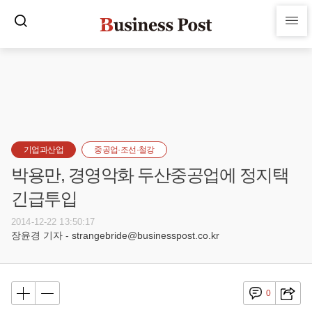
기업과산업
중공업·조선·철강
박용만, 경영악화 두산중공업에 정지택
긴급투입
2014-12-22 13:50:17
장윤경 기자 - strangebride@businesspost.co.kr
0