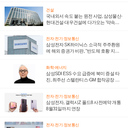
건설
국내외서 속도 붙는 원전 사업, 삼성물산·
현대건설·대우건설에 다가오는 '약속의
시간'
전자·전기·정보통신
삼성전자 SK하이닉스 소극적 주주환원
에 해외 증권가 비판, "반도체 호황 지속
성 의문"
화학·에너지
삼성SDI ESS 수요 급증에 북미 증설 타
진, 최주선 스텔란티스·GM 합작공장 건
설 재추진하나
전자·전기·정보통신
삼성전자, 갤럭시Z 폴드8 사전예약 개통
8월31일까지 연장
전자·전기·정보통신