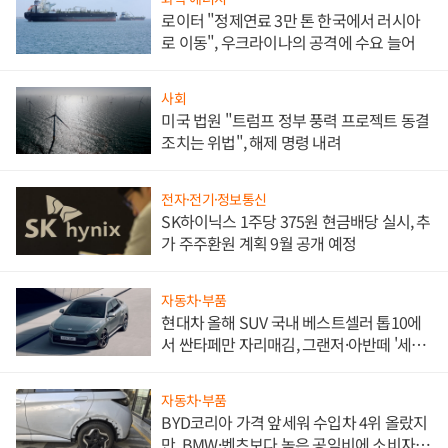
로이터 "정제연료 3만 톤 한국에서 러시아
로 이동", 우크라이나의 공격에 수요 늘어
사회
미국 법원 "트럼프 정부 풍력 프로젝트 동결
조치는 위법", 해제 명령 내려
전자·전기·정보통신
SK하이닉스 1주당 375원 현금배당 실시, 추
가 주주환원 계획 9월 공개 예정
자동차·부품
현대차 올해 SUV 국내 베스트셀러 톱10에
서 싼타페만 자리매김, 그랜저·아반떼 '세단
쌍끌이'로 내수 방어
자동차·부품
BYD코리아 가격 앞세워 수입차 4위 올랐지
만, BMW·벤츠보다 높은 공임비에 소비자