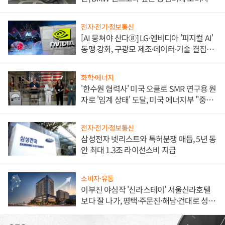
불만 폭발
전자·전기·정보통신
[AI 뭉쳐야 산다⑧] LG·엔비디아 '피지컬 AI'
동맹 강화, 구광모 제조·데이터·기술 결집
해 종합 로보틱스 기업으로
화학·에너지
'한수원 협력사' 미국 오클로 SMR 연구용 원
자로 '임계 상태' 도달, 미국 에너지부 "중요
한 이정표"
전자·전기·정보통신
삼성전자 넷리스트와 특허분쟁 매듭, 5년 동
안 최대 1.3조 라이선스비 지급
소비자·유통
이부진 야심작 '신라스테이' 서울신라호텔
보다 잘 나가, 평택·주문진·해남·건대로 성
장판 더 넓힌다