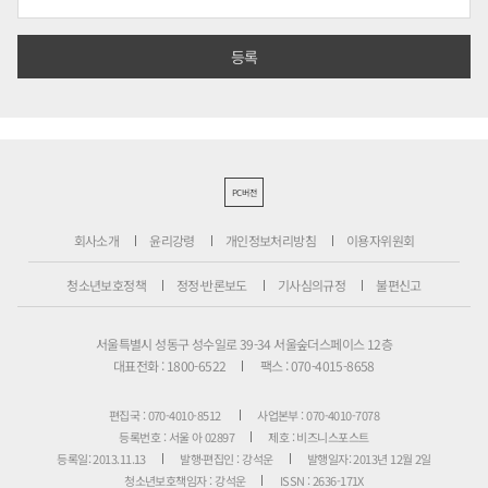
PC버전
회사소개
윤리강령
개인정보처리방침
이용자위원회
청소년보호정책
정정·반론보도
기사심의규정
불편신고
서울특별시 성동구 성수일로 39-34 서울숲더스페이스 12층
대표전화 : 1800-6522
팩스 : 070-4015-8658
편집국 : 070-4010-8512
사업본부 : 070-4010-7078
등록번호 : 서울 아 02897
제호 : 비즈니스포스트
등록일: 2013.11.13
발행·편집인 : 강석운
발행일자: 2013년 12월 2일
청소년보호책임자 : 강석운
ISSN : 2636-171X