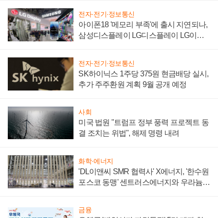
전자·전기·정보통신
아이폰18 '메모리 부족'에 출시 지연되나,
삼성디스플레이 LG디스플레이 LG이노
텍 '탈애플' 수익 다각화 속도
전자·전기·정보통신
SK하이닉스 1주당 375원 현금배당 실시,
추가 주주환원 계획 9월 공개 예정
사회
미국 법원 "트럼프 정부 풍력 프로젝트 동
결 조치는 위법", 해제 명령 내려
화학·에너지
'DL이앤씨 SMR 협력사' X에너지, '한수원
포스코 동맹' 센트러스에너지와 우라늄
계약 체결
금융