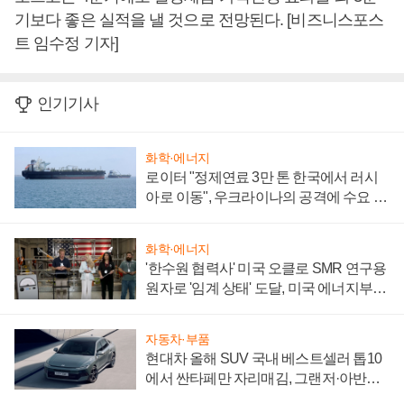
기보다 좋은 실적을 낼 것으로 전망된다. [비즈니스포스
트 임수정 기자]
인기기사
화학·에너지
로이터 "정제연료 3만 톤 한국에서 러시
아로 이동", 우크라이나의 공격에 수요 늘
어
화학·에너지
'한수원 협력사' 미국 오클로 SMR 연구용
원자로 '임계 상태' 도달, 미국 에너지부
"중요한 이정표"
자동차·부품
현대차 올해 SUV 국내 베스트셀러 톱10
에서 싼타페만 자리매김, 그랜저·아반떼
'세단 쌍끌이'로 내수 방어