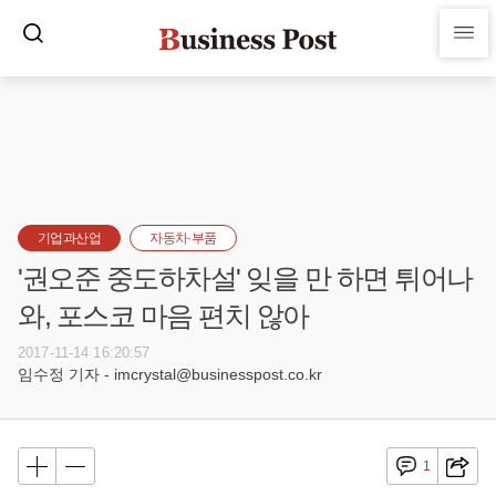
기업과산업
자동차·부품
'권오준 중도하차설' 잊을 만 하면 튀어나
와, 포스코 마음 편치 않아
2017-11-14 16:20:57
임수정 기자 - imcrystal@businesspost.co.kr
1