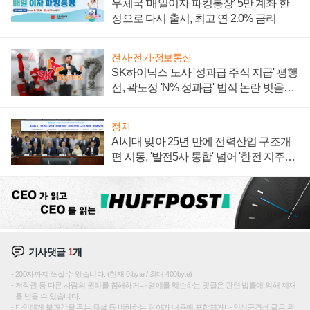
우체국 '매일이자 파킹통장' 5만 계좌 한
정으로 다시 출시, 최고 연 2.0% 금리
전자·전기·정보통신
SK하이닉스 노사 '성과급 주식 지급' 평행
선, 곽노정 'N% 성과급' 법적 논란 벗을지
주목
정치
AI시대 맞아 25년 만에 전력산업 구조개
편 시동, '발전5사 통합' 넘어 '한전 지주사'
재편론도
기사댓글
1
개
200자까지 쓰실 수 있습니다. (현재 0 byte / 최대 400byte)
저작권 등 다른 사람의 권리를 침해하거나 명예를 훼손하는 댓글은 관련 법률에 의해 제재
를 받을 수 있습니다.
타인에게 불쾌감을 주는 욕설 등 비하하는 단어가 내용에 포함되거나 인신공격성 글은 관