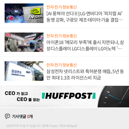
전자·전기·정보통신
[AI 뭉쳐야 산다⑧] LG·엔비디아 '피지컬 AI'
동맹 강화, 구광모 제조·데이터·기술 결집
해 종합 로보틱스 기업으로
전자·전기·정보통신
아이폰18 '메모리 부족'에 출시 지연되나, 삼
성디스플레이 LG디스플레이 LG이노텍 '탈
애플' 수익 다각화 속도
전자·전기·정보통신
삼성전자 넷리스트와 특허분쟁 매듭, 5년 동
안 최대 1.3조 라이선스비 지급
기사댓글
0
개
200자까지 쓰실 수 있습니다. (현재 0 byte / 최대 400byte)