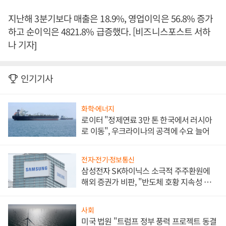
지난해 3분기보다 매출은 18.9%, 영업이익은 56.8% 증가
하고 순이익은 4821.8% 급증했다. [비즈니스포스트 서하
나 기자]
인기기사
화학·에너지
로이터 "정제연료 3만 톤 한국에서 러시아
로 이동", 우크라이나의 공격에 수요 늘어
전자·전기·정보통신
삼성전자 SK하이닉스 소극적 주주환원에
해외 증권가 비판, "반도체 호황 지속성 의
문"
사회
미국 법원 "트럼프 정부 풍력 프로젝트 동결