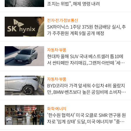
조치는 위법", 해제 명령 내려
전자·전기·정보통신
SK하이닉스 1주당 375원 현금배당 실시, 추
가 주주환원 계획 9월 공개 예정
자동차·부품
현대차 올해 SUV 국내 베스트셀러 톱10에
서 싼타페만 자리매김, 그랜저·아반떼 '세단
쌍끌이'로 내수 방어
자동차·부품
BYD코리아 가격 앞세워 수입차 4위 올랐지
만, BMW·벤츠보다 높은 공임비에 소비자
불만 폭발
화학·에너지
'한수원 협력사' 미국 오클로 SMR 연구용 원
자로 '임계 상태' 도달, 미국 에너지부 "중요
한 이정표"