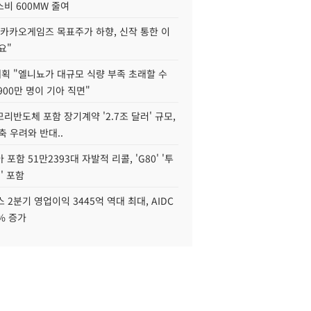
비 600MW 줄여
"카카오게임즈 목표주가 하향, 신작 통한 이
요"
획 "엘니뇨가 대규모 식량 부족 초래할 수
4900만 명이 기아 직면"
리반도체 포함 장기계약 '2.7조 달러' 규모,
위축 우려와 반대..
포함 51만2393대 자발적 리콜, 'G80' '투
' 포함
 2분기 영업이익 3445억 역대 최대, AIDC
9% 증가