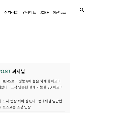
제
정치·사회
인사이트
JOB+
최신뉴스
씨저널
POST
HBM5보다 성능 8배 높은 차세대 메모리
개했다 : 고객 맞춤형 설계 가능한 3D 메모리
 노사 협상 희비 갈렸다 : 현대제철 임단협
고 포스코는 조정 연장