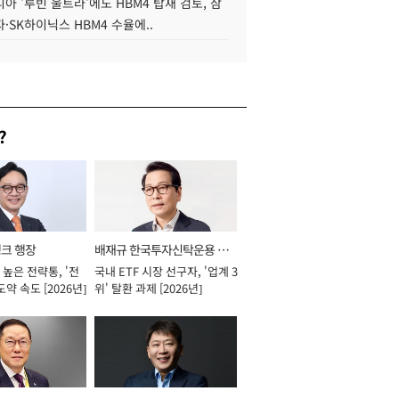
아 '루빈 울트라'에도 HBM4 탑재 검토, 삼
·SK하이닉스 HBM4 수율에..
?
뱅크 행장
배재규 한국투자신탁운용 대
높은 전략통, '전
국내 ETF 시장 선구자, '업계 3
표이사 사장
도약 속도 [2026년]
위' 탈환 과제 [2026년]