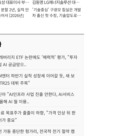
효성 대표이사 부회
김동명 LG에너지솔루션 대표
분할 2년, 실적 안
'기술중심' 구광모 힘실은 개발
이사 사장
어서 [2026년]
자 출신 첫 수장, 기술압도로
경쟁력 확보 사활 [2026년]
사
레버리지 ETF 논란에도 '매력적' 평가, "투자
 AI 공급망으..
M엔터 하반기 실적 성장세 이어갈 듯, 새 보
TR25 데뷔 주목"
아 "AI인프라 사업 진출 안한다, AI서비스
올해 AI 월 이용..
 목표주가 줄줄이 하향, "가격 인상 뒤 판
어가 중요"
 가동 중단한 헝가리, 전국적 전기 절약 캠