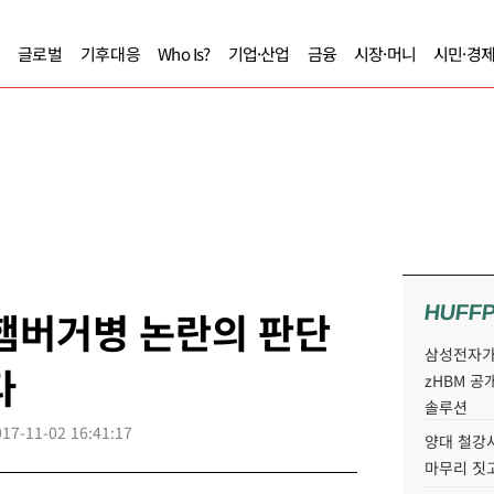
글로벌
기후대응
Who Is?
기업·산업
금융
시장·머니
시민·경
HUFF
햄버거병 논란의 판단
삼성전자가 
다
zHBM 공
솔루션
017-11-02 16:41:17
양대 철강사
마무리 짓