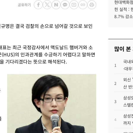
현대백화점그
공유하기
힌 실적 :
8.7% 감소
실규명은 결국 검찰의 손으로 넘어갈 것으로 보인
대표는 최근 국정감사에서 맥도날드 햄버거와 소
많이 본
(HUS)의 인과관계를 수긍하기 어렵다고 말하면
을 기다리겠다는 뜻으로 해석된다.
국내외
1
·대우
국
외신 
2
산 반
문
삼성S
3
스텔란
삼성전
를
4
까지