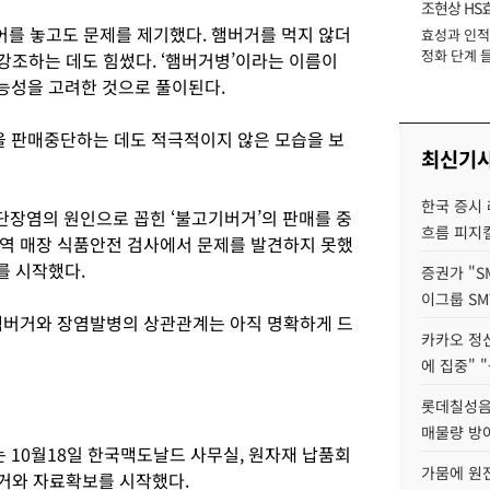
조현상 HS
어를 놓고도 문제를 제기했다. 햄버거를 먹지 않더
효성과 인적 
장
정화 단계 들
 강조하는 데도 힘썼다. ‘햄버거병’이라는 이름이
능성을 고려한 것으로 풀이된다.
 판매중단하는 데도 적극적이지 않은 모습을 보
최신기
한국 증시 
장염의 원인으로 꼽힌 ‘불고기버거’의 판매를 중
흐름 피지컬
역 매장 식품안전 검사에서 문제를 발견하지 못했
를 시작했다.
증권가 "S
이그룹 SM
햄버거와 장염발병의 상관관계는 아직 명확하게 드
카카오 정신
에 집중" "
롯데칠성음료
매물량 방
 10월18일 한국맥도날드 사무실, 원자재 납품회
가뭄에 원전
증거와 자료확보를 시작했다.