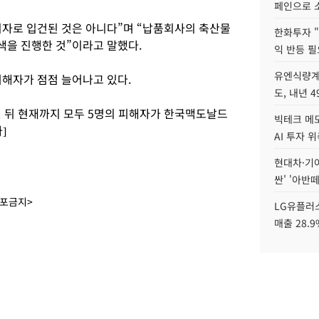
페인으로 소
자로 입건된 것은 아니다”며 “납품회사의 축산물
한화투자 
을 진행한 것”이라고 말했다.
익 반등 필
유엔식량계
피해자가 점점 늘어나고 있다.
도, 내년 
된 뒤 현재까지 모두 5명의 피해자가 한국맥도날드
빅테크 메모
]
AI 투자 
현대차·기아 
싼' '아반떼
배포금지>
LG유플러스
매출 28.