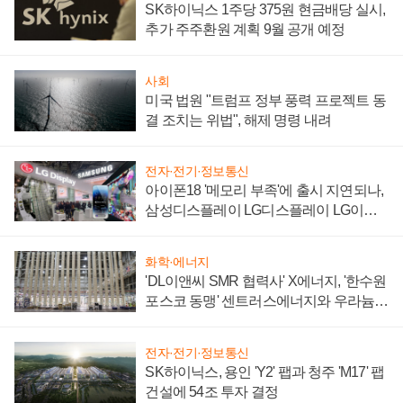
SK하이닉스 1주당 375원 현금배당 실시,
추가 주주환원 계획 9월 공개 예정
사회
미국 법원 "트럼프 정부 풍력 프로젝트 동
결 조치는 위법", 해제 명령 내려
전자·전기·정보통신
아이폰18 '메모리 부족'에 출시 지연되나,
삼성디스플레이 LG디스플레이 LG이노
텍 '탈애플' 수익 다각화 속도
화학·에너지
'DL이앤씨 SMR 협력사' X에너지, '한수원
포스코 동맹' 센트러스에너지와 우라늄
계약 체결
전자·전기·정보통신
SK하이닉스, 용인 'Y2' 팹과 청주 'M17' 팹
건설에 54조 투자 결정