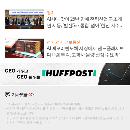
정치
AI시대 맞아 25년 만에 전력산업 구조개
편 시동, '발전5사 통합' 넘어 '한전 지주사'
재편론도
전자·전기·정보통신
AI 메모리반도체 시장에서 낸드플래시보
다 D램 부각, 고객사 물량 선점 수요의 '우
선순위'
기사댓글
0
개
200자까지 쓰실 수 있습니다. (현재 0 byte / 최대 400byte)
저작권 등 다른 사람의 권리를 침해하거나 명예를 훼손하는 댓글은 관련 법률에 의해 제재
를 받을 수 있습니다.
타인에게 불쾌감을 주는 욕설 등 비하하는 단어가 내용에 포함되거나 인신공격성 글은 관
리자의 판단에 의해 삭제 합니다.