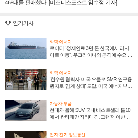
468대를 판매했다. [비즈니스포스트 임수정 기자]
인기기사
화학·에너지
로이터 "정제연료 3만 톤 한국에서 러시
아로 이동", 우크라이나의 공격에 수요 늘
어
화학·에너지
'한수원 협력사' 미국 오클로 SMR 연구용
원자로 '임계 상태' 도달, 미국 에너지부
"중요한 이정표"
자동차·부품
현대차 올해 SUV 국내 베스트셀러 톱10
에서 싼타페만 자리매김, 그랜저·아반떼
'세단 쌍끌이'로 내수 방어
전자·전기·정보통신