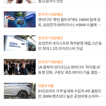
월31일까지 연장
전자·전기·정보통신
엔비디아 '루빈 울트라'에도 HBM4 탑재 검
토, 삼성전자·SK하이닉스 HBM4 수율에 주
도권 갈린다
전자·전기·정보통신
삼성전자 넷리스트와 특허분쟁 매듭, 5년 동
안 최대 1.3조 라이선스비 지급
전자·전기·정보통신
[AI 뭉쳐야 산다⑧] LG·엔비디아 '피지컬 AI'
동맹 강화, 구광모 제조·데이터·기술 결집
해 종합 로보틱스 기업으로
자동차·부품
BYD코리아 가격 앞세워 수입차 4위 올랐지
만, BMW·벤츠보다 높은 공임비에 소비자
불만 폭발