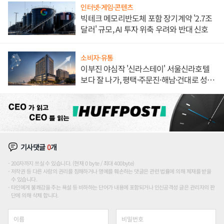
인터넷·게임·콘텐츠
빅테크 메모리반도체 포함 장기계약 '2.7조
달러' 규모, AI 투자 위축 우려와 반대 신호
소비자·유통
이부진 야심작 '신라스테이' 서울신라호텔
보다 잘 나가, 평택·주문진·해남·건대로 성
장판 더 넓힌다
기사댓글
0
개
200자까지 쓰실 수 있습니다. (현재 0 byte / 최대 400byte)
저작권 등 다른 사람의 권리를 침해하거나 명예를 훼손하는 댓글은 관련 법률에 의해 제재를 받을
수 있습니다.
타인에게 불쾌감을 주는 욕설 등 비하하는 단어가 내용에 포함되거나 인신공격성 글은 관리자의 판
단에 의해 삭제 합니다.