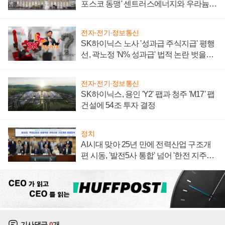
포스코 동맹' 센트러스에너지와 우라늄
계약 체결
전자·전기·정보통신
SK하이닉스 노사 '성과급 주식지급' 평행
선, 곽노정 'N% 성과급' 법적 논란 벗을지
주목
전자·전기·정보통신
SK하이닉스, 용인 'Y2' 팹과 청주 'M17' 팹
건설에 54조 투자 결정
정치
AI시대 맞아 25년 만에 전력산업 구조개
편 시동, '발전5사 통합' 넘어 '한전 지주사'
재편론도
기사댓글
0
개