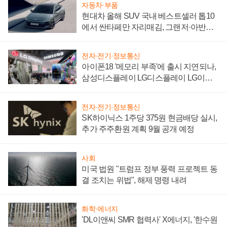
자동차·부품
현대차 올해 SUV 국내 베스트셀러 톱10
에서 싼타페만 자리매김, 그랜저·아반떼
'세단 쌍끌이'로 내수 방어
전자·전기·정보통신
아이폰18 '메모리 부족'에 출시 지연되나,
삼성디스플레이 LG디스플레이 LG이노
텍 '탈애플' 수익 다각화 속도
전자·전기·정보통신
SK하이닉스 1주당 375원 현금배당 실시,
추가 주주환원 계획 9월 공개 예정
사회
미국 법원 "트럼프 정부 풍력 프로젝트 동
결 조치는 위법", 해제 명령 내려
화학·에너지
'DL이앤씨 SMR 협력사' X에너지, '한수원