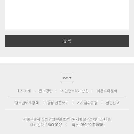
PC버전
회사소개
윤리강령
개인정보처리방침
이용자위원회
청소년보호정책
정정·반론보도
기사심의규정
불편신고
서울특별시 성동구 성수일로 39-34 서울숲더스페이스 12층
대표전화 : 1800-6522
팩스 : 070-4015-8658