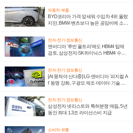
자동차·부품
BYD코리아 가격 앞세워 수입차 4위 올랐
지만, BMW·벤츠보다 높은 공임비에 소비
자 불만 폭발
전자·전기·정보통신
엔비디아 '루빈 울트라'에도 HBM4 탑재
검토, 삼성전자·SK하이닉스 HBM4 수율
에 주도권 갈린다
전자·전기·정보통신
[AI 뭉쳐야 산다⑧] LG·엔비디아 '피지컬 A
I' 동맹 강화, 구광모 제조·데이터·기술 결
집해 종합 로보틱스 기업으로
전자·전기·정보통신
삼성전자 넷리스트와 특허분쟁 매듭, 5년
동안 최대 1.3조 라이선스비 지급
소비자·유통