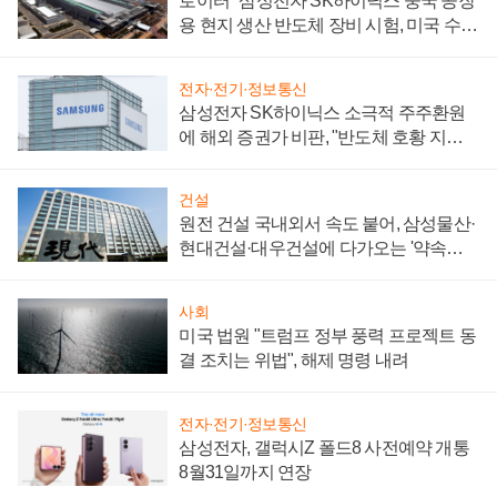
로이터 "삼성전자 SK하이닉스 중국 공장
용 현지 생산 반도체 장비 시험, 미국 수출
통제 대비"
전자·전기·정보통신
삼성전자 SK하이닉스 소극적 주주환원
에 해외 증권가 비판, "반도체 호황 지속
성 의문"
건설
원전 건설 국내외서 속도 붙어, 삼성물산·
현대건설·대우건설에 다가오는 '약속의
시간'
사회
미국 법원 "트럼프 정부 풍력 프로젝트 동
결 조치는 위법", 해제 명령 내려
전자·전기·정보통신
삼성전자, 갤럭시Z 폴드8 사전예약 개통
8월31일까지 연장