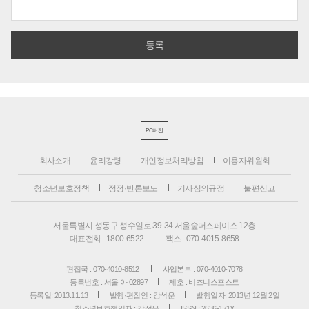
PC버전
회사소개
윤리강령
개인정보처리방침
이용자위원회
청소년보호정책
정정·반론보도
기사심의규정
불편신고
서울특별시 성동구 성수일로 39-34 서울숲더스페이스 12층
대표전화 : 1800-6522
팩스 : 070-4015-8658
편집국 : 070-4010-8512
사업본부 : 070-4010-7078
등록번호 : 서울 아 02897
제호 : 비즈니스포스트
등록일: 2013.11.13
발행·편집인 : 강석운
발행일자: 2013년 12월 2일
청소년보호책임자 : 강석운
ISSN : 2636-171X