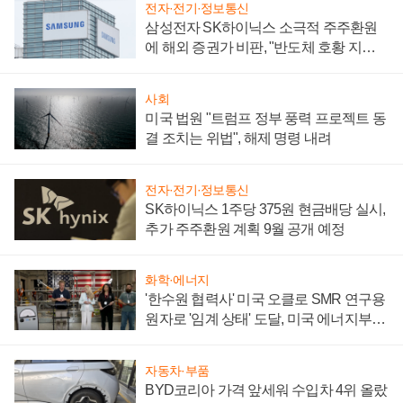
전자·전기·정보통신
삼성전자 SK하이닉스 소극적 주주환원
에 해외 증권가 비판, "반도체 호황 지속
성 의문"
사회
미국 법원 "트럼프 정부 풍력 프로젝트 동
결 조치는 위법", 해제 명령 내려
전자·전기·정보통신
SK하이닉스 1주당 375원 현금배당 실시,
추가 주주환원 계획 9월 공개 예정
화학·에너지
'한수원 협력사' 미국 오클로 SMR 연구용
원자로 '임계 상태' 도달, 미국 에너지부
"중요한 이정표"
자동차·부품
BYD코리아 가격 앞세워 수입차 4위 올랐