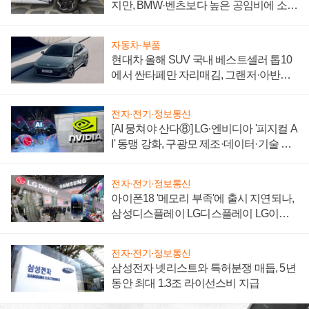
지만, BMW·벤츠보다 높은 공임비에 소비
자 불만 폭발
자동차·부품
현대차 올해 SUV 국내 베스트셀러 톱10
에서 싼타페만 자리매김, 그랜저·아반떼
'세단 쌍끌이'로 내수 방어
전자·전기·정보통신
[AI 뭉쳐야 산다⑧] LG·엔비디아 '피지컬 A
I' 동맹 강화, 구광모 제조·데이터·기술 결
집해 종합 로보틱스 기업으로
전자·전기·정보통신
아이폰18 '메모리 부족'에 출시 지연되나,
삼성디스플레이 LG디스플레이 LG이노
텍 '탈애플' 수익 다각화 속도
전자·전기·정보통신
삼성전자 넷리스트와 특허분쟁 매듭, 5년
동안 최대 1.3조 라이선스비 지급