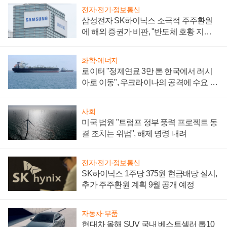
전자·전기·정보통신
삼성전자 SK하이닉스 소극적 주주환원
에 해외 증권가 비판, "반도체 호황 지속
성 의문"
화학·에너지
로이터 "정제연료 3만 톤 한국에서 러시
아로 이동", 우크라이나의 공격에 수요 늘
어
사회
미국 법원 "트럼프 정부 풍력 프로젝트 동
결 조치는 위법", 해제 명령 내려
전자·전기·정보통신
SK하이닉스 1주당 375원 현금배당 실시,
추가 주주환원 계획 9월 공개 예정
자동차·부품
현대차 올해 SUV 국내 베스트셀러 톱10