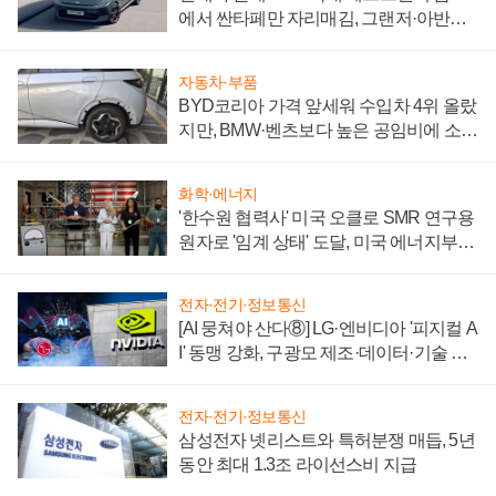
에서 싼타페만 자리매김, 그랜저·아반떼
'세단 쌍끌이'로 내수 방어
자동차·부품
BYD코리아 가격 앞세워 수입차 4위 올랐
지만, BMW·벤츠보다 높은 공임비에 소비
자 불만 폭발
화학·에너지
'한수원 협력사' 미국 오클로 SMR 연구용
원자로 '임계 상태' 도달, 미국 에너지부
"중요한 이정표"
전자·전기·정보통신
[AI 뭉쳐야 산다⑧] LG·엔비디아 '피지컬 A
I' 동맹 강화, 구광모 제조·데이터·기술 결
집해 종합 로보틱스 기업으로
전자·전기·정보통신
삼성전자 넷리스트와 특허분쟁 매듭, 5년
동안 최대 1.3조 라이선스비 지급