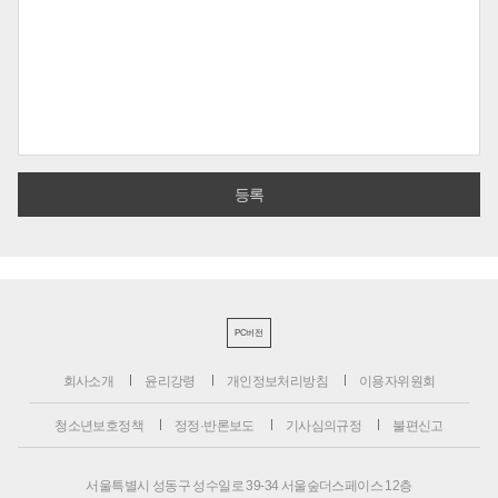
PC버전
회사소개
윤리강령
개인정보처리방침
이용자위원회
청소년보호정책
정정·반론보도
기사심의규정
불편신고
서울특별시 성동구 성수일로 39-34 서울숲더스페이스 12층