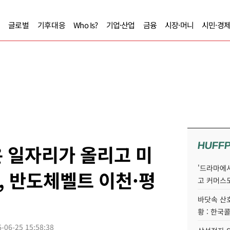
글로벌
기후대응
Who Is?
기업·산업
금융
시장·머니
시민·경
HUFF
 일자리가 올리고 미
'드라마에서
 반도체벨트 이천·평
고 커머스
바닷속 산
황 : 한국
-06-25 15:58:38