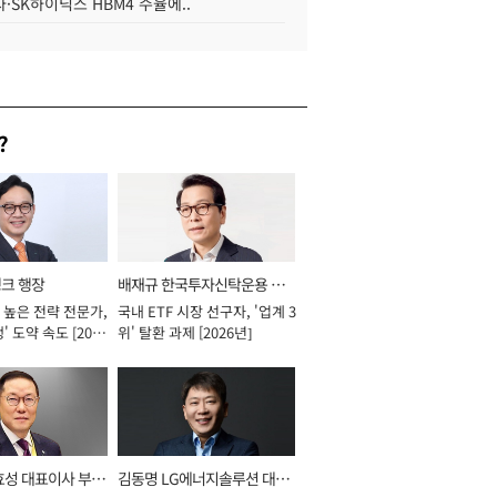
·SK하이닉스 HBM4 수율에..
?
뱅크 행장
배재규 한국투자신탁운용 대
 높은 전략 전문가,
국내 ETF 시장 선구자, '업계 3
표이사 사장
' 도약 속도 [2026
위' 탈환 과제 [2026년]
효성 대표이사 부회
김동명 LG에너지솔루션 대표