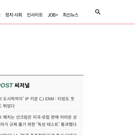
제
정치·사회
인사이트
JOB+
최신뉴스
씨저널
POST
 도시락까지' IP 키운 CJ ENM : 티빙도 웃
도 뛰었다
호 해치는 선크림은 미국·유럽 판매 어려운 상
콜마가 규제 뚫기 위한 '독성 테스트' 통과했다