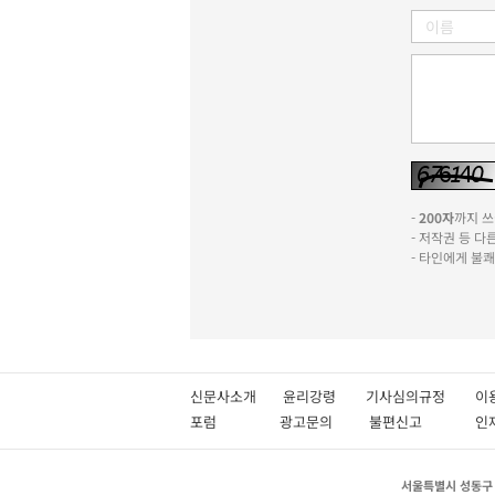
-
200자
까지 쓰실
- 저작권 등 
- 타인에게 불
신문사소개
윤리강령
기사심의규정
이
포럼
광고문의
불편신고
서울특별시 성동구 성