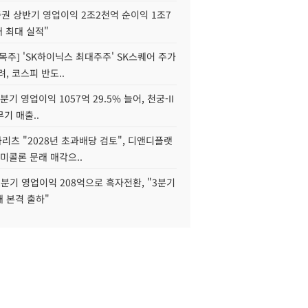
권 상반기 영업이익 2조2천억 순이익 1조7
대 최대 실적"
목주] 'SK하이닉스 최대주주' SK스퀘어 주가
려, 코스피 반도..
2분기 영업이익 1057억 29.5% 늘어, 천궁-II
기 매출..
화리츠 "2028년 초과배당 검토", 디앤디플랫
미콜론 문래 매각으..
분기 영업이익 208억으로 흑자전환, "3분기
재 본격 출하"