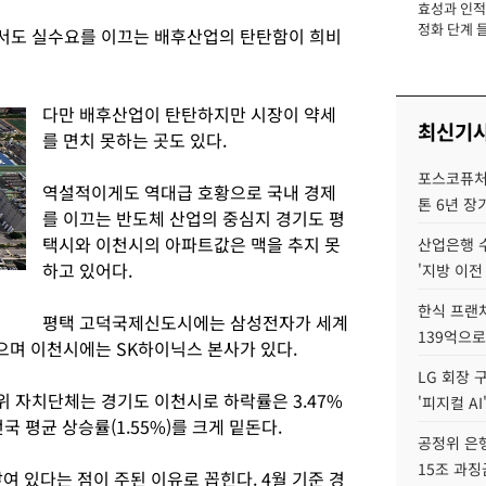
효성과 인적 
장
정화 단계 들
서도 실수요를 이끄는 배후산업의 탄탄함이 희비
다만 배후산업이 탄탄하지만 시장이 약세
최신기
를 면치 못하는 곳도 있다.
포스코퓨처엠
역설적이게도 역대급 호황으로 국내 경제
톤 6년 장
를 이끄는 반도체 산업의 중심지 경기도 평
택시와 이천시의 아파트값은 맥을 추지 못
산업은행 
하고 있어다.
'지방 이전
한식 프랜
평택 고덕국제신도시에는 삼성전자가 세계
139억으로
으며 이천시에는 SK하이닉스 본사가 있다.
LG 회장 
1위 자치단체는 경기도 이천시로 하락률은 3.47%
'피지컬 AI
국 평균 상승률(1.55%)를 크게 밑돈다.
공정위 은행
15조 과징
여 있다는 점이 주된 이유로 꼽힌다. 4월 기준 경