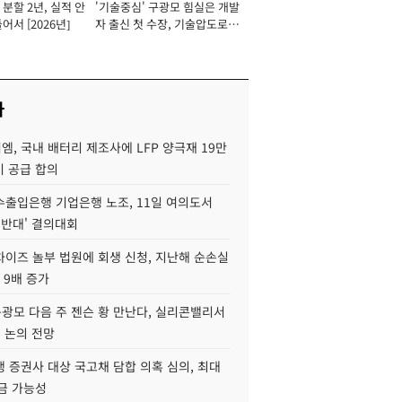
분할 2년, 실적 안
'기술중심' 구광모 힘실은 개발
이사 사장
어서 [2026년]
자 출신 첫 수장, 기술압도로
경쟁력 확보 사활 [2026년]
사
, 국내 배터리 제조사에 LFP 양극재 19만
기 공급 합의
수출입은행 기업은행 노조, 11일 여의도서
 반대' 결의대회
차이즈 놀부 법원에 회생 신청, 지난해 순손실
 9배 증가
구광모 다음 주 젠슨 황 만난다, 실리콘밸리서
' 논의 전망
 증권사 대상 국고채 담합 의혹 심의, 최대
금 가능성