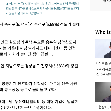
성전자
▲ 상반기 부동산 시장에서는 지방 침체 속에서도 전남 무안군과
경남 진주시와 창원시 성산구가 서울시를 웃도는 열기를 보였다.
을
사진은 서울 아파트. <연합뉴스>
시 중원구(6.74%)와 수정구(6.69%) 정도가 올해
Who Is
 인근 원도심의 주택 수요를 흡수할 남악신도시
입되는 가운데 해남 솔라시도 데이터센터 등 인접
로서 가치가 높아진 점이 꼽힌다.
강정훈 iM
인 지방으로는 경상남도 진주시(5.58%)와 창원
내부 이해도
'전국구 은행
년]
 공공기관 인프라가 안착하는 가운데 인근 사천
과 충무공동 등으로 몰려들고 있다.
대로템, 두산에너빌리티 등 대형 기업이 밀집한
수요가 탄탄한 곳으로 평가된다.
조현상 HS