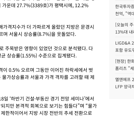
가운데 27.7%(3389호)가 평택시에, 12.2%
한국투자증
천억, "역
[오늘의 주
매가격지수가 더 가파르게 올랐던 지방은 문경시
13%대 내
르며 서울시 상승률(8.7%)을 웃돌았다.
LIGD&A 
로 주목받은 영향이 있었던 것으로 분석됐다. 다
포함 유도무
평균 상승률(1.55%) 수준으로 집계됐다.
[현장] 한
폼리츠 "세
이 0.5% 오르며 그동안 이어진 하락세에서 벗
은 물가상승률과 서울과 가격 격차를 고려할 때 제
엘앤에프 2
LFP 양극
8일 ‘하반기 건설·부동산 경기 전망 세미나’에서
되지만 본격적 회복으로 보기는 힘들다”며 “물가
 제한적이어서 지방 시장 전반의 추세 전환으로