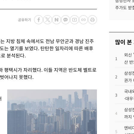
삼성전자 
주가도 받칠
공유하기
는 지방 침체 속에서도 전남 무안군과 경남 진주
많이 본
도는 열기를 보였다. 탄탄한 일자리에 따른 배후
으로 분석된다.
외신 
1
산 반
 평택시가 자리했다. 이들 지역은 반도체 벨트로
삼성전
벗어나지 못했다.
2
권가 
국내외
3
서
·대우
삼성전
4
까지
엔비디
5