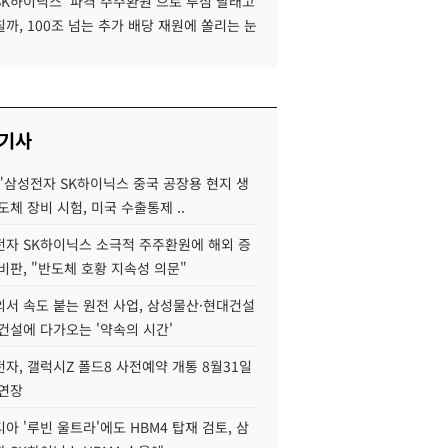
SK하이닉스 '파격 주주환원'으로 투심 달래고
까, 100조 넘는 추가 배당 재원에 쏠리는 눈
 기사
"삼성전자 SK하이닉스 중국 공장용 현지 생
도체 장비 시험, 미국 수출통제 ..
자 SK하이닉스 소극적 주주환원에 해외 증
비판, "반도체 호황 지속성 의문"
서 속도 붙는 원전 사업, 삼성물산·현대건설
건설에 다가오는 '약속의 시간'
자, 갤럭시Z 폴드8 사전예약 개통 8월31일
 연장
아 '루빈 울트라'에도 HBM4 탑재 검토, 삼